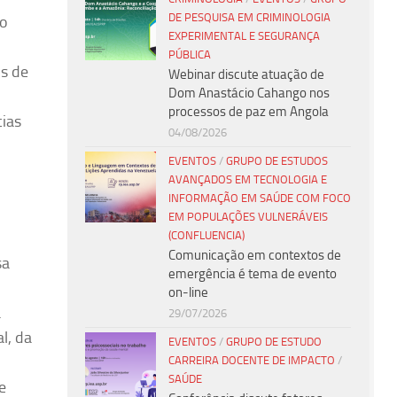
DE PESQUISA EM CRIMINOLOGIA
mo
EXPERIMENTAL E SEGURANÇA
PÚBLICA
os de
Webinar discute atuação de
Dom Anastácio Cahango nos
processos de paz em Angola
cias
04/08/2026
EVENTOS
/
GRUPO DE ESTUDOS
AVANÇADOS EM TECNOLOGIA E
INFORMAÇÃO EM SAÚDE COM FOCO
EM POPULAÇÕES VULNERÁVEIS
(CONFLUENCIA)
Comunicação em contextos de
sa
emergência é tema de evento
on-line
a
29/07/2026
l, da
EVENTOS
/
GRUPO DE ESTUDO
CARREIRA DOCENTE DE IMPACTO
/
SAÚDE
e