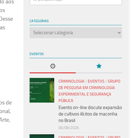
do aos
ços
 Desse
CATEGORIAS
uas
Categorias
EVENTOS
CRIMINOLOGIA
/
EVENTOS
/
GRUPO
DE PESQUISA EM CRIMINOLOGIA
EXPERIMENTAL E SEGURANÇA
PÚBLICA
os de
Evento on-line discute expansão
onal,
de cultivos ilícitos de maconha
Arte,
no Brasil
06/08/2026
CRIMINOLOGIA
/
EVENTOS
/
GRUPO