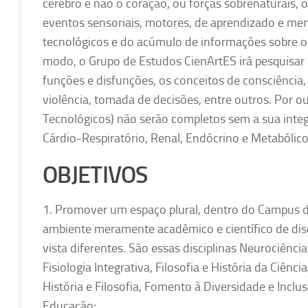
cérebro e não o coração, ou forças sobrenaturais, 
eventos sensoriais, motores, de aprendizado e me
tecnológicos e do acúmulo de informações sobre o
modo, o Grupo de Estudos CienArtES irá pesquisar e
funções e disfunções, os conceitos de consciência, 
violência, tomada de decisões, entre outros. Por ou
Tecnológicos) não serão completos sem a sua integ
Cárdio-Respiratório, Renal, Endócrino e Metabólico
OBJETIVOS
1. Promover um espaço plural, dentro do Campus da
ambiente meramente acadêmico e científico de disci
vista diferentes. São essas disciplinas Neurociênc
Fisiologia Integrativa, Filosofia e História da Ciênc
História e Filosofia, Fomento à Diversidade e Incl
Educação;