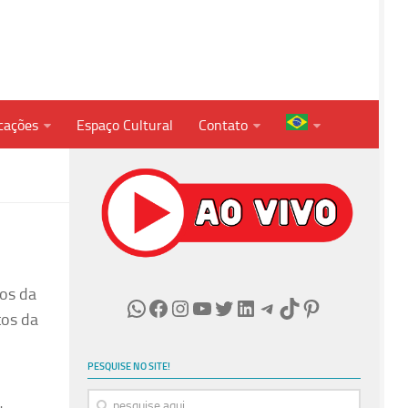
cações
Espaço Cultural
Contato
tos da
WhatsApp
Facebook
Instagram
Youtube
Twitter
LinkedIn
Telegram
TikTok
Pinterest
tos da
PESQUISE NO SITE!