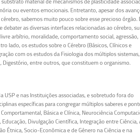
o substrato material de mecanismos de plasticidade associa
mória ou eventos emocionais. Entretanto, apesar dos avan
 cérebro, sabemos muito pouco sobre esse precioso órgão.
 debater as diversas interfaces relacionadas ao cérebro, s
livre arbítrio, moralidade, comportamento social, agressão,
tro lado, os estudos sobre o Cérebro (Básicos, Clínicos e
ração com os estudos da Fisiologia dos múltiplos sistemas,
, Digestório, entre outros, que constituem o organismo.
 USP e nas Instituições associadas, e sobretudo fora do
plinas específicas para congregar múltiplos saberes e pont
ia Comportamental, Básica e Clínica, Neurociência Computaci
ia, Educação, Divulgação Científica, Integração entre Ciência, 
usão Étnica, Socio-Econômica e de Gênero na Ciência e na