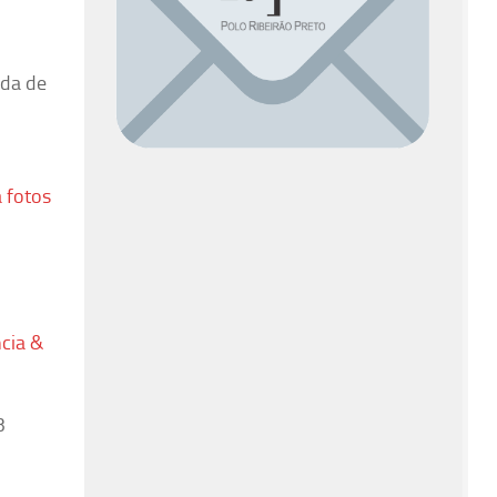
ada de
a fotos
cia &
3