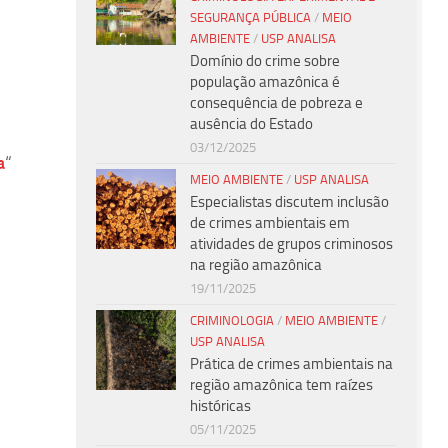
SEGURANÇA PÚBLICA
/
MEIO
AMBIENTE
/
USP ANALISA
Domínio do crime sobre
população amazônica é
consequência de pobreza e
ausência do Estado
03/12/2025
a
“
MEIO AMBIENTE
/
USP ANALISA
Especialistas discutem inclusão
de crimes ambientais em
atividades de grupos criminosos
na região amazônica
19/11/2025
CRIMINOLOGIA
/
MEIO AMBIENTE
/
USP ANALISA
Prática de crimes ambientais na
região amazônica tem raízes
históricas
05/11/2025