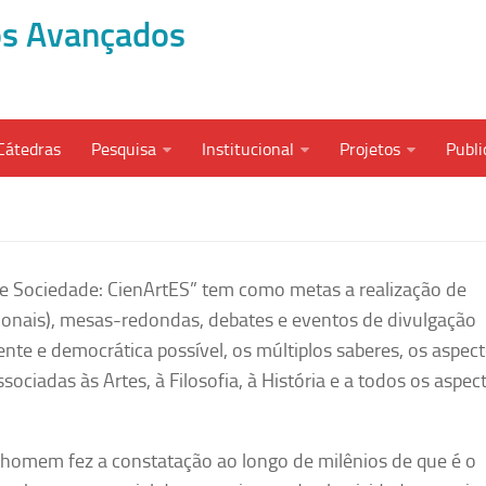
dos Avançados
Cátedras
Pesquisa
Institucional
Projetos
Publi
 e Sociedade: CienArtES” tem como metas a realização de
cionais), mesas-redondas, debates e eventos de divulgação
nte e democrática possível, os múltiplos saberes, os aspec
ssociadas às Artes, à Filosofia, à História e a todos os aspec
o homem fez a constatação ao longo de milênios de que é o