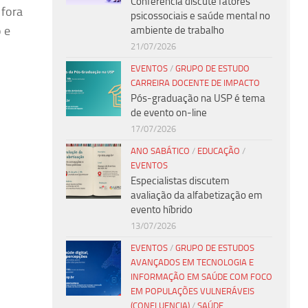
Conferência discute fatores
 fora
psicossociais e saúde mental no
 e
ambiente de trabalho
21/07/2026
EVENTOS
/
GRUPO DE ESTUDO
CARREIRA DOCENTE DE IMPACTO
Pós-graduação na USP é tema
de evento on-line
17/07/2026
ANO SABÁTICO
/
EDUCAÇÃO
/
EVENTOS
Especialistas discutem
avaliação da alfabetização em
evento híbrido
13/07/2026
EVENTOS
/
GRUPO DE ESTUDOS
AVANÇADOS EM TECNOLOGIA E
INFORMAÇÃO EM SAÚDE COM FOCO
EM POPULAÇÕES VULNERÁVEIS
(CONFLUENCIA)
/
SAÚDE