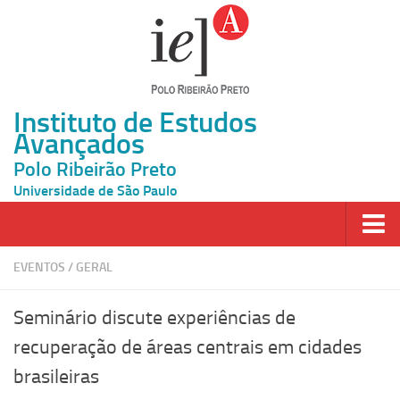
Instituto de Estudos
Avançados
Polo Ribeirão Preto
Universidade de São Paulo
Página Inicial
EVENTOS
/
GERAL
Ao vivo
Seminário discute experiências de
Inscrição
recuperação de áreas centrais em cidades
Atividades
brasileiras
Cátedras