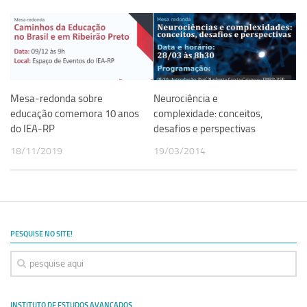
Revista Estudos Avançados
Espaço Cultural
Contato
Newsletter
Mesa-redonda sobre
Neurociência e
educação comemora 10 anos
complexidade: conceitos,
do IEA-RP
desafios e perspectivas
18/11/2019
19/03/2014
PESQUISE NO SITE!
INSTITUTO DE ESTUDOS AVANÇADOS