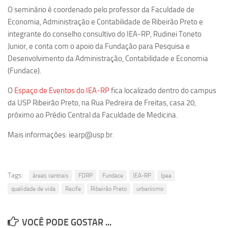
O seminário é coordenado pelo professor da Faculdade de
Equipe
Economia, Administração e Contabilidade de Ribeirão Preto e
Estrutura do polo
integrante do conselho consultivo do IEA-RP, Rudinei Toneto
Junior, e conta com o apoio da Fundação para Pesquisa e
Espaço de Eventos
Desenvolvimento da Administração, Contabilidade e Economia
Projetos
(Fundace).
Ciência com Pipoca
O
Espaço de Eventos do IEA-RP
fica localizado dentro do campus
Ciência Por Elas
da USP Ribeirão Preto, na Rua Pedreira de Freitas, casa 20,
próximo ao Prédio Central da Faculdade de Medicina.
Pint of Science
União Pró-Vacina
Mais informações: iearp@usp.br.
USP Analisa
Publicações
Tags:
áreas centrais
FDRP
Fundace
IEA-RP
Ipea
Clipping
qualidade de vida
Recife
Ribeirão Preto
urbanismo
Documentos
Relatórios
VOCÊ PODE GOSTAR ...