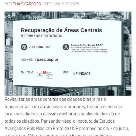
POR
THAÍS CARDOSO
· 3 DE JUNHO DE 2025
Pesquisa
Grupos de Estudo
Carreira Docente de Impacto
Ciência, Arte, Educação e Sociedade: CienArtES
Grupo de Estudos Avançados em Tecnologia e Informação
em Saúde com foco em Populações Vulneráveis
(Confluencia)
Grupos de estudo encerrados
Grupos de Pesquisa
Criminologia Experimental e Segurança Pública
Revitalizar as áreas centrais das cidades brasileiras é
Direito e Tecnologia (Tech Law)
fundamental para atrair novos moradores, tornar a economia
Grupo de Pesquisa GPUBLIC – Centro de Estudos em Gestão
local mais dinâmica e assim melhorar a qualidade de vida de
e Políticas Públicas Contemporâneas
todos os cidadãos. Pensando nisso, o Instituto de Estudos
Avançados Polo Ribeirão Preto da USP promove no dia 7 de julho,
Grupos de pesquisa encerrados
a partir das 14h, em seu Espaço de Eventos, o seminário