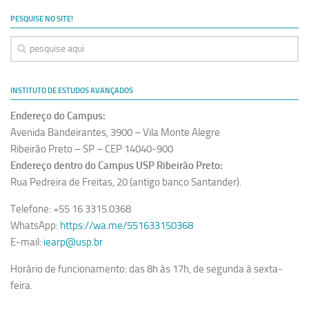
Ano Sabático
PESQUISE NO SITE!
Daniel Domingues dos Santos
Programas Ano Sabático Encerrados
Cíntia Rosa Pereira de Lima
INSTITUTO DE ESTUDOS AVANÇADOS
Cristina Godoy Bernardo de Oliveira (FDRP)
Endereço do Campus:
Evandro Eduardo Seron Ruiz
Avenida Bandeirantes, 3900 – Vila Monte Alegre
Fabiana Cristina Severi (FDRP)
Ribeirão Preto – SP – CEP 14040-900
Endereço dentro do Campus USP Ribeirão Preto:
Fernando de Lima Caneppele
Rua Pedreira de Freitas, 20 (antigo banco Santander).
Geciane Silveira Porto
Telefone: +55 16 3315.0368
Maria Paula Costa Bertran
WhatsApp:
https://wa.me/551633150368
Professor Sênior
E-mail:
iearp@usp.br
Professores Seniores Encerrados
Horário de funcionamento: das 8h às 17h, de segunda à sexta-
Institucional
feira.
Polo Ribeirão Preto