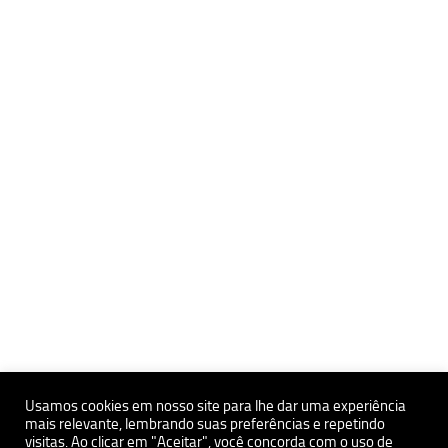
Usamos cookies em nosso site para lhe dar uma experiência
mais relevante, lembrando suas preferências e repetindo
Políticas de Privacidade e Proteçãoa de Dados Pessoais
visitas. Ao clicar em "Aceitar", você concorda com o uso de