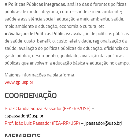
Ano Sabático
■
Políticas Públicas Integradas:
análise das diferentes políticas
públicas de modo integrado, como – saúde e meio ambiente;
Daniel Domingues dos Santos
saúde e assistência social; educação e meio ambiente; saúde,
Programas Ano Sabático Encerrados
meio ambiente e educação; economia e cultura; etc.
Cíntia Rosa Pereira de Lima
■
Avaliação de Políticas Públicas:
avaliação de políticas públicas
de saúde: custo-benefício, custo-efetividade, regionalização da
Cristina Godoy Bernardo de Oliveira (FDRP)
saúde; avaliação de políticas públicas de educação: eficiência do
Evandro Eduardo Seron Ruiz
gasto público, desempenho, qualidade, avaliação das políticas
públicas que envolvem a educação básica e educação no campo.
Fabiana Cristina Severi (FDRP)
Fernando de Lima Caneppele
Maiores informações na plataforma:
www.gp.usp.br
Geciane Silveira Porto
COORDENAÇÃO
Maria Paula Costa Bertran
Professor Sênior
Profª Cláudia Souza Passador (FEA-RP/USP)
–
Professores Seniores Encerrados
cspassador@usp.br
Prof. João Luiz Passador (FEA-RP/USP)
– jlpassador@usp.brj
Institucional
MEMBROS
Polo Ribeirão Preto