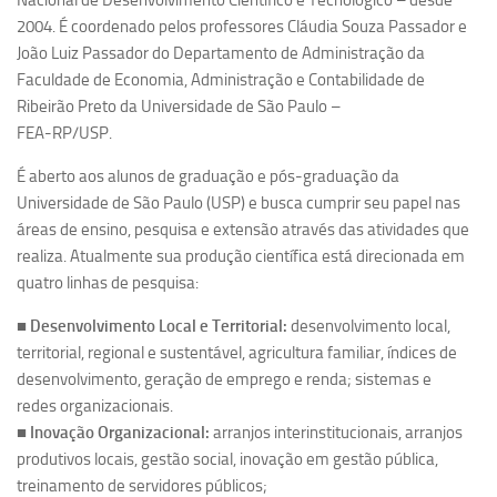
Nacional de Desenvolvimento Científico e Tecnológico – desde
2004. É coordenado pelos professores Cláudia Souza Passador e
Pesquisa
João Luiz Passador do Departamento de Administração da
Grupos de Estudo
Faculdade de Economia, Administração e Contabilidade de
Ribeirão Preto da Universidade de São Paulo –
Carreira Docente de Impacto
FEA-RP/USP.
Ciência, Arte, Educação e Sociedade: CienArtES
É aberto aos alunos de graduação e pós-graduação da
Grupo de Estudos Avançados em Tecnologia e Informação
Universidade de São Paulo (USP) e busca cumprir seu papel nas
em Saúde com foco em Populações Vulneráveis
áreas de ensino, pesquisa e extensão através das atividades que
(Confluencia)
realiza. Atualmente sua produção científica está direcionada em
Grupos de estudo encerrados
quatro linhas de pesquisa:
Grupos de Pesquisa
■
Desenvolvimento Local e Territorial:
desenvolvimento local,
Criminologia Experimental e Segurança Pública
territorial, regional e sustentável, agricultura familiar, índices de
Direito e Tecnologia (Tech Law)
desenvolvimento, geração de emprego e renda; sistemas e
redes organizacionais.
Grupo de Pesquisa GPUBLIC – Centro de Estudos em Gestão
■
Inovação Organizacional:
arranjos interinstitucionais, arranjos
e Políticas Públicas Contemporâneas
produtivos locais, gestão social, inovação em gestão pública,
Grupos de pesquisa encerrados
treinamento de servidores públicos;