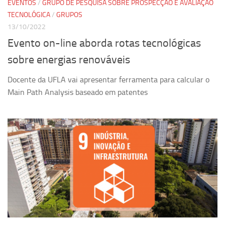
EVENTOS
/
GRUPO DE PESQUISA SOBRE PROSPECÇÃO E AVALIAÇÃO
Revista Estudos Avançados
TECNOLÓGICA
/
GRUPOS
Espaço Cultural
13/10/2022
Evento on-line aborda rotas tecnológicas
Contato
sobre energias renováveis
Newsletter
Docente da UFLA vai apresentar ferramenta para calcular o
Main Path Analysis baseado em patentes