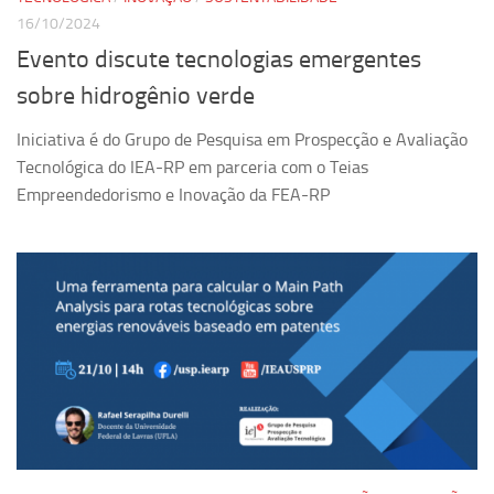
16/10/2024
Equipe
Evento discute tecnologias emergentes
Estrutura do polo
sobre hidrogênio verde
Espaço de Eventos
Iniciativa é do Grupo de Pesquisa em Prospecção e Avaliação
Projetos
Tecnológica do IEA-RP em parceria com o Teias
Ciência com Pipoca
Empreendedorismo e Inovação da FEA-RP
Ciência Por Elas
Pint of Science
União Pró-Vacina
USP Analisa
Publicações
Clipping
Documentos
Relatórios