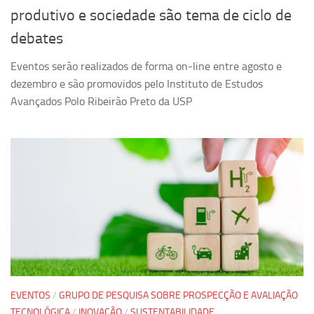
Ano Sabático
produtivo e sociedade são tema de ciclo de
Daniel Domingues dos Santos
debates
Programas Ano Sabático Encerrados
Eventos serão realizados de forma on-line entre agosto e
Cíntia Rosa Pereira de Lima
dezembro e são promovidos pelo Instituto de Estudos
Cristina Godoy Bernardo de Oliveira (FDRP)
Avançados Polo Ribeirão Preto da USP
Evandro Eduardo Seron Ruiz
Fabiana Cristina Severi (FDRP)
Fernando de Lima Caneppele
Geciane Silveira Porto
Maria Paula Costa Bertran
Professor Sênior
Professores Seniores Encerrados
Institucional
EVENTOS
/
GRUPO DE PESQUISA SOBRE PROSPECÇÃO E AVALIAÇÃO
Polo Ribeirão Preto
TECNOLÓGICA
/
INOVAÇÃO
/
SUSTENTABILIDADE