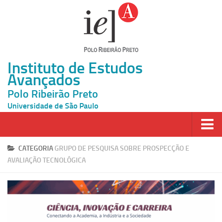
Instituto de Estudos
Avançados
Polo Ribeirão Preto
Universidade de São Paulo
Página Inicial
CATEGORIA
GRUPO DE PESQUISA SOBRE PROSPECÇÃO E
AVALIAÇÃO TECNOLÓGICA
Ao vivo
Inscrição
Atividades
Cátedras