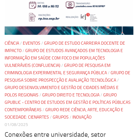
Pesquisa
Grupos de Estudo
Carreira Docente de Impacto
Ciência, Arte, Educação e Sociedade: CienArtES
CIÊNCIA
/
EVENTOS
/
GRUPO DE ESTUDO CARREIRA DOCENTE DE
IMPACTO
/
GRUPO DE ESTUDOS AVANÇADOS EM TECNOLOGIA E
Grupo de Estudos Avançados em Tecnologia e Informação
em Saúde com foco em Populações Vulneráveis
INFORMAÇÃO EM SAÚDE COM FOCO EM POPULAÇÕES
(Confluencia)
VULNERÁVEIS (CONFLUENCIA)
/
GRUPO DE PESQUISA EM
CRIMINOLOGIA EXPERIMENTAL E SEGURANÇA PÚBLICA
/
GRUPO DE
Grupos de estudo encerrados
PESQUISA SOBRE PROSPECÇÃO E AVALIAÇÃO TECNOLÓGICA
/
Grupos de Pesquisa
GRUPO DESENVOLVIMENTO E GESTÃO DE CIDADES MÉDIAS E
Criminologia Experimental e Segurança Pública
POLOS REGIONAIS
/
GRUPO DIREITO E TECNOLOGIA
/
GRUPO
GPUBLIC - CENTRO DE ESTUDOS EM GESTÃO E POLÍTICAS PÚBLICAS
Direito e Tecnologia (Tech Law)
CONTEMPORÂNEAS
/
GRUPO REDE CIÊNCIA, ARTE, EDUCAÇÃO E
Grupo de Pesquisa GPUBLIC – Centro de Estudos em Gestão
SOCIEDADE: CIENARTES
/
GRUPOS
/
INOVAÇÃO
e Políticas Públicas Contemporâneas
01/08/2025
Grupos de pesquisa encerrados
Conexões entre universidade, setor