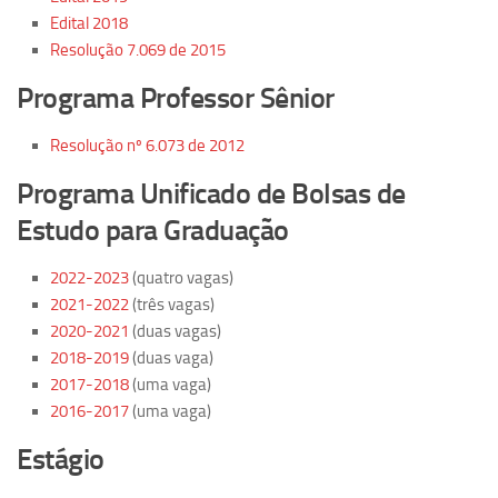
Ano Sabático
Edital 2018
Daniel Domingues dos Santos
Resolução 7.069 de 2015
Programas Ano Sabático Encerrados
Programa Professor Sênior
Cíntia Rosa Pereira de Lima
Resolução nº 6.073 de 2012
Cristina Godoy Bernardo de Oliveira (FDRP)
Programa Unificado de Bolsas de
Evandro Eduardo Seron Ruiz
Estudo para Graduação
Fabiana Cristina Severi (FDRP)
Fernando de Lima Caneppele
2022-2023
(quatro vagas)
2021-2022
(três vagas)
Geciane Silveira Porto
2020-2021
(duas vagas)
Maria Paula Costa Bertran
2018-2019
(duas vaga)
Professor Sênior
2017-2018
(uma vaga)
2016-2017
(uma vaga)
Professores Seniores Encerrados
Estágio
Institucional
Polo Ribeirão Preto