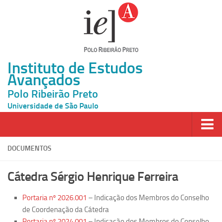
Instituto de Estudos
Avançados
Polo Ribeirão Preto
Universidade de São Paulo
Página Inicial
DOCUMENTOS
Ao vivo
Cátedra Sérgio Henrique Ferreira
Inscrição
Portaria nº 2026.001
– Indicação dos Membros do Conselho
Atividades
de Coordenação da Cátedra
Cátedras
Portaria nº 2024.001
– Indicação dos Membros do Conselho