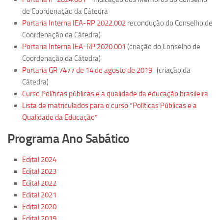
de Coordenação da Cátedra
Pesquisa
Portaria Interna IEA-RP 2022.002
recondução do Conselho de
Grupos de Estudo
Coordenação da Cátedra)
Portaria Interna IEA-RP 2020.001
(criação do Conselho de
Carreira Docente de Impacto
Coordenação da Cátedra)
Ciência, Arte, Educação e Sociedade: CienArtES
Portaria GR 7477 de 14 de agosto de 2019
(criação da
Cátedra)
Grupo de Estudos Avançados em Tecnologia e Informação
em Saúde com foco em Populações Vulneráveis
Curso Políticas públicas e a qualidade da educação brasileira
(Confluencia)
Lista de matriculados para o curso “Políticas Públicas e a
Qualidade da Educação”
Grupos de estudo encerrados
Grupos de Pesquisa
Programa Ano Sabático
Criminologia Experimental e Segurança Pública
Edital 2024
Direito e Tecnologia (Tech Law)
Edital 2023
Grupo de Pesquisa GPUBLIC – Centro de Estudos em Gestão
Edital 2022
e Políticas Públicas Contemporâneas
Edital 2021
Edital 2020
Grupos de pesquisa encerrados
Edital 2019