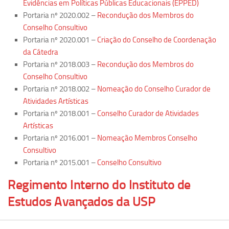
Evidências em Políticas Públicas Educacionais (EPPED)
Revista Estudos Avançados
Portaria nº 2020.002 –
Recondução dos Membros do
Espaço Cultural
Conselho Consultivo
Portaria nº 2020.001 –
Criação do Conselho de Coordenação
Contato
da Cátedra
Newsletter
Portaria nº 2018.003 –
Recondução dos Membros do
Conselho Consultivo
Portaria nº 2018.002 –
Nomeação do Conselho Curador de
Atividades Artísticas
Portaria nº 2018.001 –
Conselho Curador de Atividades
Artísticas
Portaria nº 2016.001 –
Nomeação Membros Conselho
Consultivo
Portaria nº 2015.001 –
Conselho Consultivo
Regimento Interno do Instituto de
Estudos Avançados da USP