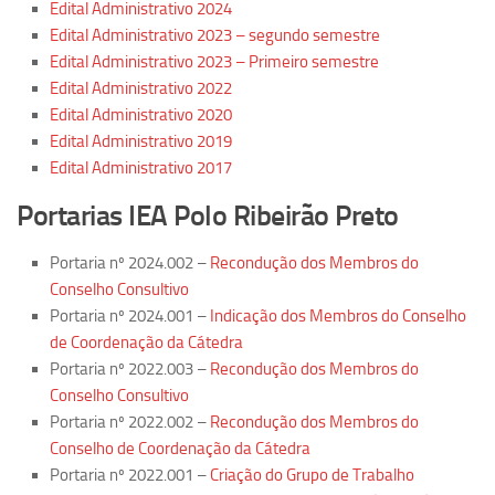
Edital Administrativo 2024
Equipe
Edital Administrativo 2023 – segundo semestre
Edital Administrativo 2023 – Primeiro semestre
Estrutura do polo
Edital Administrativo 2022
Espaço de Eventos
Edital Administrativo 2020
Projetos
Edital Administrativo 2019
Edital Administrativo 2017
Ciência com Pipoca
Portarias IEA Polo Ribeirão Preto
Ciência Por Elas
Pint of Science
Portaria nº 2024.002 –
Recondução dos Membros do
Conselho Consultivo
União Pró-Vacina
Portaria nº 2024.001 –
Indicação dos Membros do Conselho
USP Analisa
de Coordenação da Cátedra
Publicações
Portaria nº 2022.003 –
Recondução dos Membros do
Conselho Consultivo
Clipping
Portaria nº 2022.002 –
Recondução dos Membros do
Documentos
Conselho de Coordenação da Cátedra
Portaria nº 2022.001 –
Criação do Grupo de Trabalho
Relatórios