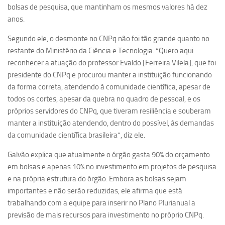
Ano Sabático
bolsas de pesquisa, que mantinham os mesmos valores há dez
anos.
Daniel Domingues dos Santos
Programas Ano Sabático Encerrados
Segundo ele, o desmonte no CNPq não foi tão grande quanto no
restante do Ministério da Ciência e Tecnologia. “Quero aqui
Cíntia Rosa Pereira de Lima
reconhecer a atuação do professor Evaldo [Ferreira Vilela], que foi
Cristina Godoy Bernardo de Oliveira (FDRP)
presidente do CNPq e procurou manter a instituição funcionando
da forma correta, atendendo à comunidade científica, apesar de
Evandro Eduardo Seron Ruiz
todos os cortes, apesar da quebra no quadro de pessoal, e os
Fabiana Cristina Severi (FDRP)
próprios servidores do CNPq, que tiveram resiliência e souberam
Fernando de Lima Caneppele
manter a instituição atendendo, dentro do possível, às demandas
da comunidade científica brasileira”, diz ele.
Geciane Silveira Porto
Maria Paula Costa Bertran
Galvão explica que atualmente o órgão gasta 90% do orçamento
em bolsas e apenas 10% no investimento em projetos de pesquisa
Professor Sênior
e na própria estrutura do órgão. Embora as bolsas sejam
Professores Seniores Encerrados
importantes e não serão reduzidas, ele afirma que está
trabalhando com a equipe para inserir no Plano Plurianual a
Institucional
previsão de mais recursos para investimento no próprio CNPq.
Polo Ribeirão Preto