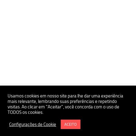
Usamos cookies em nosso site para lhe dar uma experiência
mais relevante, lembrando suas preferências e repetindo
visitas. Ao clicar em "Aceitar", você concorda com o uso de
Políticas de Privacidade e Proteçãoa de Dados Pessoais
TODOS os cookies.
Política de uso de Cookies
Instituto de Estudos Avançados da USP Polo Ribeirão Preto
Configurações de Cookie
ACEITO
Termo e Condições de Uso do Site