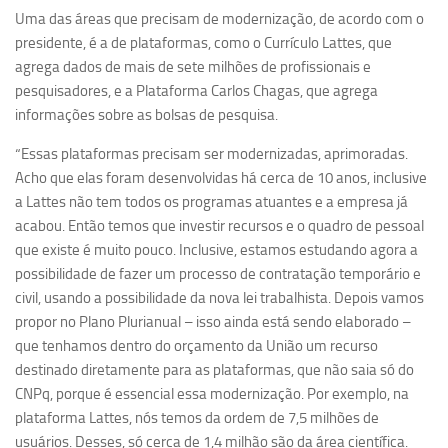
Uma das áreas que precisam de modernização, de acordo com o
Equipe
presidente, é a de plataformas, como o Currículo Lattes, que
Estrutura do polo
agrega dados de mais de sete milhões de profissionais e
pesquisadores, e a Plataforma Carlos Chagas, que agrega
Espaço de Eventos
informações sobre as bolsas de pesquisa.
Projetos
“Essas plataformas precisam ser modernizadas, aprimoradas.
Ciência com Pipoca
Acho que elas foram desenvolvidas há cerca de 10 anos, inclusive
Ciência Por Elas
a Lattes não tem todos os programas atuantes e a empresa já
acabou. Então temos que investir recursos e o quadro de pessoal
Pint of Science
que existe é muito pouco. Inclusive, estamos estudando agora a
União Pró-Vacina
possibilidade de fazer um processo de contratação temporário e
USP Analisa
civil, usando a possibilidade da nova lei trabalhista. Depois vamos
propor no Plano Plurianual – isso ainda está sendo elaborado –
Publicações
que tenhamos dentro do orçamento da União um recurso
Clipping
destinado diretamente para as plataformas, que não saia só do
CNPq, porque é essencial essa modernização. Por exemplo, na
Documentos
plataforma Lattes, nós temos da ordem de 7,5 milhões de
Relatórios
usuários. Desses, só cerca de 1,4 milhão são da área científica.