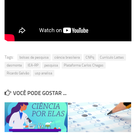
Tags:
bolsas de pesquisa
ciência brasileira
CNPq
Currículo Lattes
desmonte
IEA-RP
pesquisa
Plataforma Carlos Chagas
Ricardo Galvão
usp analisa
VOCÊ PODE GOSTAR ...