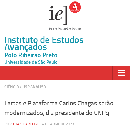
Instituto de Estudos
Avançados
Polo Ribeirão Preto
Universidade de São Paulo
Página Inicial
CIÊNCIA
/
USP ANALISA
Ao vivo
Lattes e Plataforma Carlos Chagas serão
Inscrição
modernizados, diz presidente do CNPq
Atividades
POR
THAÍS CARDOSO
· 4 DE ABRIL DE 2023
Cátedras