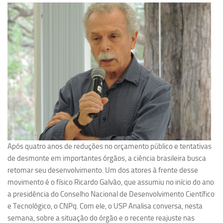
Pesquisa
Grupos de Estudo
Carreira Docente de Impacto
Ciência, Arte, Educação e Sociedade: CienArtES
Grupo de Estudos Avançados em Tecnologia e Informação
em Saúde com foco em Populações Vulneráveis
(Confluencia)
Grupos de estudo encerrados
Grupos de Pesquisa
Após quatro anos de reduções no orçamento público e tentativas
Criminologia Experimental e Segurança Pública
de desmonte em importantes órgãos, a ciência brasileira busca
Direito e Tecnologia (Tech Law)
retomar seu desenvolvimento. Um dos atores à frente desse
movimento é o físico Ricardo Galvão, que assumiu no início do ano
Grupo de Pesquisa GPUBLIC – Centro de Estudos em Gestão
a presidência do Conselho Nacional de Desenvolvimento Científico
e Políticas Públicas Contemporâneas
e Tecnológico, o CNPq. Com ele, o USP Analisa conversa, nesta
Grupos de pesquisa encerrados
semana, sobre a situação do órgão e o recente reajuste nas