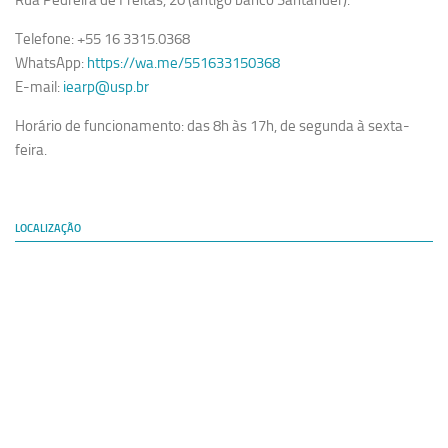
Rua Pedreira de Freitas, 20 (antigo banco Santander).
Telefone: +55 16 3315.0368
WhatsApp:
https://wa.me/551633150368
E-mail:
iearp@usp.br
Horário de funcionamento: das 8h às 17h, de segunda à sexta-
feira.
LOCALIZAÇÃO