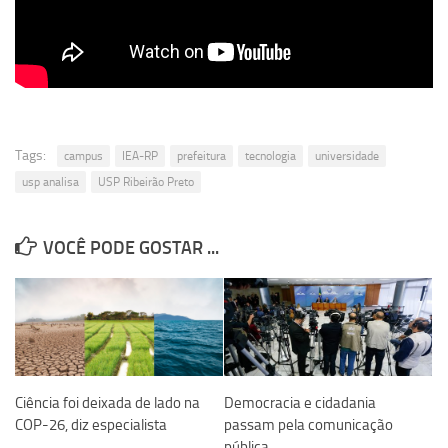
Revista Estudos Avançados
Espaço Cultural
Contato
Newsletter
Tags:
campus
IEA-RP
prefeitura
tecnologia
universidade
usp analisa
USP Ribeirão Preto
VOCÊ PODE GOSTAR ...
Ciência foi deixada de lado na
Democracia e cidadania
COP-26, diz especialista
passam pela comunicação
pública