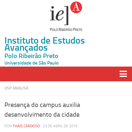
Instituto de Estudos
Avançados
Polo Ribeirão Preto
Universidade de São Paulo
Página Inicial
USP ANALISA
Ao vivo
Presença do campus auxilia
Inscrição
desenvolvimento da cidade
Atividades
POR
THAÍS CARDOSO
· 23 DE ABRIL DE 2019
Cátedras