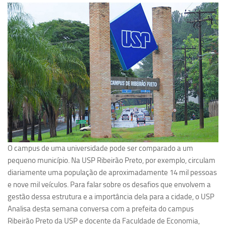
Pesquisa
Grupos de Estudo
Carreira Docente de Impacto
Ciência, Arte, Educação e Sociedade: CienArtES
Grupo de Estudos Avançados em Tecnologia e Informação
em Saúde com foco em Populações Vulneráveis
(Confluencia)
Grupos de estudo encerrados
Grupos de Pesquisa
O campus de uma universidade pode ser comparado a um
Criminologia Experimental e Segurança Pública
pequeno município. Na USP Ribeirão Preto, por exemplo, circulam
Direito e Tecnologia (Tech Law)
diariamente uma população de aproximadamente 14 mil pessoas
e nove mil veículos. Para falar sobre os desafios que envolvem a
Grupo de Pesquisa GPUBLIC – Centro de Estudos em Gestão
gestão dessa estrutura e a importância dela para a cidade, o USP
e Políticas Públicas Contemporâneas
Analisa desta semana conversa com a prefeita do campus
Grupos de pesquisa encerrados
Ribeirão Preto da USP e docente da Faculdade de Economia,