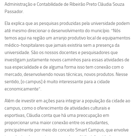
Ano Sabático
Administração e Contabilidade de Ribeirão Preto Cláudia Souza
Passador.
Daniel Domingues dos Santos
Programas Ano Sabático Encerrados
Ela explica que as pesquisas produzidas pela universidade podem
até mesmo direcionar o desenvolvimento do município. “Nós
Cíntia Rosa Pereira de Lima
temos aqui na região um arranjo produtivo local de equipamentos
Cristina Godoy Bernardo de Oliveira (FDRP)
médico-hospitalares que jamais existiria sem a presença da
universidade. São os nossos docentes e pesquisadores que
Evandro Eduardo Seron Ruiz
investigam justamente novos caminhos para essas atividades de
Fabiana Cristina Severi (FDRP)
sua especialidade e de alguma forma isso tem conexão com o
Fernando de Lima Caneppele
mercado, desenvolvendo novas técnicas, novos produtos. Nesse
sentido, [o campus] é muito interessante para a cidade
Geciane Silveira Porto
economicamente”.
Maria Paula Costa Bertran
Além de investir em ações para integrar a população da cidade ao
Professor Sênior
campus, como o oferecimento de atividades culturais e
Professores Seniores Encerrados
esportivas, Cláudia conta que há uma preocupação em
proporcionar uma maior conexão entre os estudantes,
Institucional
principalmente por meio do conceito Smart Campus, que envolve
Polo Ribeirão Preto