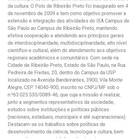
Ano Sabático
da cultura. O Polo de Ribeirão Preto foi inaugurado em 4
de novembro de 2009 e tem como objetivo promover a
Daniel Domingues dos Santos
extensão e integração das atividades do IEA Campus de
Programas Ano Sabático Encerrados
São Paulo ao Campus de Ribeirão Preto, mantendo
Cíntia Rosa Pereira de Lima
efetiva cooperação e atendendo aos princípios gerais
de interdisciplinaridade, multidisciplinaridade, alto nível
Cristina Godoy Bernardo de Oliveira (FDRP)
científico e cultural, além do atendimento aos objetivos
Evandro Eduardo Seron Ruiz
regionais acadêmicos e comunitários. Com sede na
Fabiana Cristina Severi (FDRP)
Cidade de Ribeirão Preto, Estado de São Paulo, na Rua
Pedreira de Freitas, 20, dentro do Campus da USP
Fernando de Lima Caneppele
localizado na Avenida Bandeirantes, 3900, Vila Monte
Geciane Silveira Porto
Alegre, CEP. 14040-900, inscrito no CNPJ/MF sob o
n.º63.025.530/0089-46, que cuja a missão é realizar,
Maria Paula Costa Bertran
junto a segmentos representativos da sociedade,
Professor Sênior
estudos sobre instituições e políticas públicas
Professores Seniores Encerrados
(nacionais, estaduais, municipais e até supranacionais).
Destacam-se os trabalhos sobre políticas de
Institucional
desenvolvimento da ciência, tecnologia e cultura, bem
Polo Ribeirão Preto