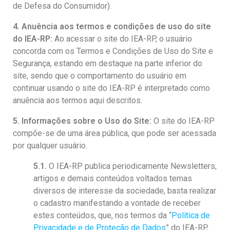
de Defesa do Consumidor).
Revista Estudos Avançados
Espaço Cultural
4. Anuência aos termos e condições de uso do site
do IEA-RP:
Ao acessar o site do IEA-RP, o usuário
Contato
concorda com os Termos e Condições de Uso do Site e
Segurança, estando em destaque na parte inferior do
Newsletter
site, sendo que o comportamento do usuário em
continuar usando o site do IEA-RP é interpretado como
anuência aos termos aqui descritos.
5. Informações sobre o Uso do Site:
O site do IEA-RP
compõe-se de uma área pública, que pode ser acessada
por qualquer usuário.
5.1.
O IEA-RP publica periodicamente Newsletters,
artigos e demais conteúdos voltados temas
diversos de interesse da sociedade, basta realizar
o cadastro manifestando a vontade de receber
estes conteúdos, que, nos termos da “
Política de
Privacidade e de Proteção de Dados
” do IEA-RP,