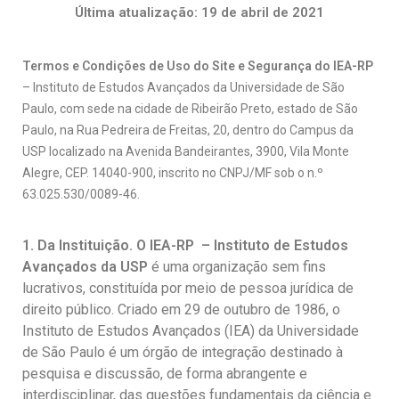
Última atualização: 19 de abril de 2021
Pesquisa
Grupos de Estudo
Termos e Condições de Uso do Site e Segurança do IEA-RP
– Instituto de Estudos Avançados da Universidade de São
Carreira Docente de Impacto
Paulo, com sede na cidade de Ribeirão Preto, estado de São
Ciência, Arte, Educação e Sociedade: CienArtES
Paulo, na Rua Pedreira de Freitas, 20, dentro do Campus da
Grupo de Estudos Avançados em Tecnologia e Informação
USP localizado na Avenida Bandeirantes, 3900, Vila Monte
em Saúde com foco em Populações Vulneráveis
Alegre, CEP. 14040-900, inscrito no CNPJ/MF sob o n.º
(Confluencia)
63.025.530/0089-46.
Grupos de estudo encerrados
Grupos de Pesquisa
1. Da Instituição. O IEA-RP – Instituto de Estudos
Avançados da USP
é uma organização sem fins
Criminologia Experimental e Segurança Pública
lucrativos, constituída por meio de pessoa jurídica de
Direito e Tecnologia (Tech Law)
direito público. Criado em 29 de outubro de 1986, o
Instituto de Estudos Avançados (IEA) da Universidade
Grupo de Pesquisa GPUBLIC – Centro de Estudos em Gestão
e Políticas Públicas Contemporâneas
de São Paulo é um órgão de integração destinado à
pesquisa e discussão, de forma abrangente e
Grupos de pesquisa encerrados
interdisciplinar, das questões fundamentais da ciência e