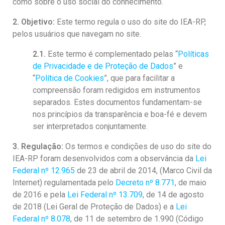
como sobre o uso social do conhecimento.
Equipe
2. Objetivo:
Este termo regula o uso do site do IEA-RP,
Estrutura do polo
pelos usuários que navegam no site.
Espaço de Eventos
2.1.
Este termo é complementado pelas “
Políticas
Projetos
de Privacidade e de Proteção de Dados
” e
“
Política de Cookies
”, que para facilitar a
Ciência com Pipoca
compreensão foram redigidos em instrumentos
Ciência Por Elas
separados. Estes documentos fundamentam-se
nos princípios da transparência e boa-fé e devem
Pint of Science
ser interpretados conjuntamente.
União Pró-Vacina
3. Regulação:
Os termos e condições de uso do site do
USP Analisa
IEA-RP foram desenvolvidos com a observância da
Lei
Publicações
Federal nº 12.965
de 23 de abril de 2014, (Marco Civil da
Internet) regulamentada pelo
Decreto nº 8.771
, de maio
Clipping
de 2016 e pela
Lei Federal nº 13.709
, de 14 de agosto
Documentos
de 2018 (Lei Geral de Proteção de Dados) e a
Lei
Relatórios
Federal nº 8.078
, de 11 de setembro de 1.990 (Código