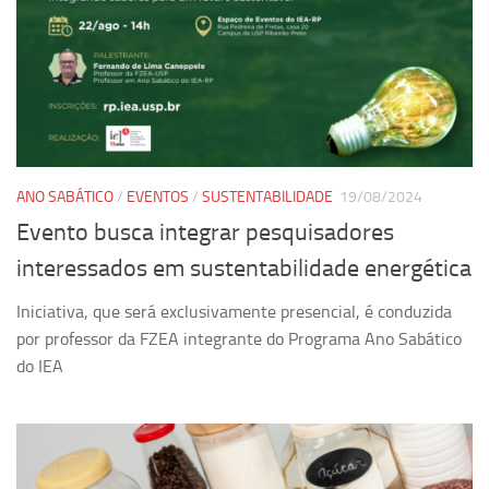
Equipe
Estrutura do polo
Espaço de Eventos
Projetos
Ciência com Pipoca
ANO SABÁTICO
/
EVENTOS
/
SUSTENTABILIDADE
19/08/2024
Ciência Por Elas
Evento busca integrar pesquisadores
Pint of Science
interessados em sustentabilidade energética
União Pró-Vacina
Iniciativa, que será exclusivamente presencial, é conduzida
USP Analisa
por professor da FZEA integrante do Programa Ano Sabático
Publicações
do IEA
Clipping
Documentos
Relatórios