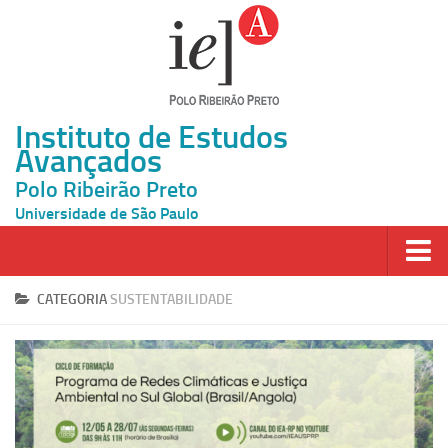
Instituto de Estudos
Avançados
Polo Ribeirão Preto
Universidade de São Paulo
Página Inicial
CATEGORIA
SUSTENTABILIDADE
Ao vivo
Inscrição
Atividades
Cátedras