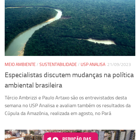
MEIO AMBIENTE
/
SUSTENTABILIDADE
/
USP ANALISA
21/09/2023
Especialistas discutem mudanças na política
ambiental brasileira
Tércio Ambrizzi e Paulo Artaxo são os entrevistados desta
semana no USP Analisa e avaliam também os resultados da
Cúpula da Amazônia, realizada em agosto, no Pará