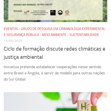
Pesquisa
Grupos de Estudo
Carreira Docente de Impacto
EVENTOS
/
GRUPO DE PESQUISA EM CRIMINOLOGIA EXPERIMENTAL
Ciência, Arte, Educação e Sociedade: CienArtES
E SEGURANÇA PÚBLICA
/
MEIO AMBIENTE
/
SUSTENTABILIDADE
15/04/2025
Grupo de Estudos Avançados em Tecnologia e Informação
em Saúde com foco em Populações Vulneráveis
Ciclo de formação discute redes climáticas e
(Confluencia)
justiça ambiental
Grupos de estudo encerrados
Iniciativa pretende estabelecer cooperações nesse sentido
Grupos de Pesquisa
entre Brasil e Angola, e servir de modelo para outras nações
Criminologia Experimental e Segurança Pública
do Sul Global
Direito e Tecnologia (Tech Law)
Grupo de Pesquisa GPUBLIC – Centro de Estudos em Gestão
e Políticas Públicas Contemporâneas
Grupos de pesquisa encerrados