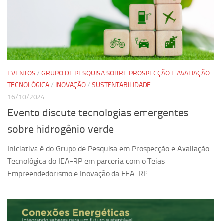
Ano Sabático
Daniel Domingues dos Santos
Programas Ano Sabático Encerrados
Cíntia Rosa Pereira de Lima
Cristina Godoy Bernardo de Oliveira (FDRP)
EVENTOS
/
GRUPO DE PESQUISA SOBRE PROSPECÇÃO E AVALIAÇÃO
TECNOLÓGICA
/
INOVAÇÃO
/
SUSTENTABILIDADE
Evandro Eduardo Seron Ruiz
16/10/2024
Fabiana Cristina Severi (FDRP)
Evento discute tecnologias emergentes
Fernando de Lima Caneppele
sobre hidrogênio verde
Geciane Silveira Porto
Iniciativa é do Grupo de Pesquisa em Prospecção e Avaliação
Maria Paula Costa Bertran
Tecnológica do IEA-RP em parceria com o Teias
Professor Sênior
Empreendedorismo e Inovação da FEA-RP
Professores Seniores Encerrados
Institucional
Polo Ribeirão Preto