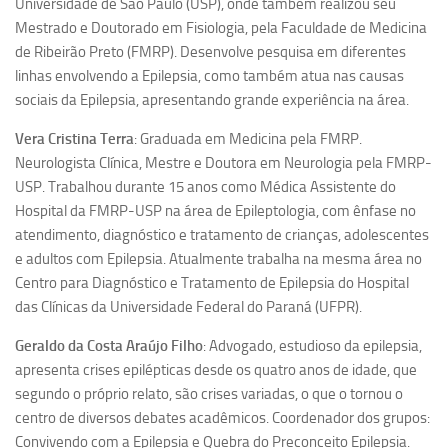
Universidade de São Paulo (USP), onde também realizou seu
Revista Estudos Avançados
Mestrado e Doutorado em Fisiologia, pela Faculdade de Medicina
Espaço Cultural
de Ribeirão Preto (FMRP). Desenvolve pesquisa em diferentes
linhas envolvendo a Epilepsia, como também atua nas causas
Contato
sociais da Epilepsia, apresentando grande experiência na área.
Newsletter
Vera Cristina Terra
: Graduada em Medicina pela FMRP.
Neurologista Clínica, Mestre e Doutora em Neurologia pela FMRP-
USP. Trabalhou durante 15 anos como Médica Assistente do
Hospital da FMRP-USP na área de Epileptologia, com ênfase no
atendimento, diagnóstico e tratamento de crianças, adolescentes
e adultos com Epilepsia. Atualmente trabalha na mesma área no
Centro para Diagnóstico e Tratamento de Epilepsia do Hospital
das Clínicas da Universidade Federal do Paraná (UFPR).
Geraldo da Costa Araújo Filho
: Advogado, estudioso da epilepsia,
apresenta crises epilépticas desde os quatro anos de idade, que
segundo o próprio relato, são crises variadas, o que o tornou o
centro de diversos debates acadêmicos. Coordenador dos grupos:
Convivendo com a Epilepsia e Quebra do Preconceito Epilepsia.