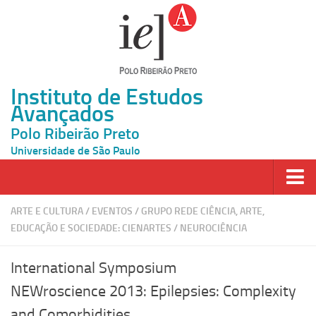
Instituto de Estudos
Avançados
Polo Ribeirão Preto
Universidade de São Paulo
Página Inicial
ARTE E CULTURA
/
EVENTOS
/
GRUPO REDE CIÊNCIA, ARTE,
EDUCAÇÃO E SOCIEDADE: CIENARTES
/
NEUROCIÊNCIA
Ao vivo
Inscrição
International Symposium
Atividades
NEWroscience 2013: Epilepsies: Complexity
and Comorbidities
Cátedras