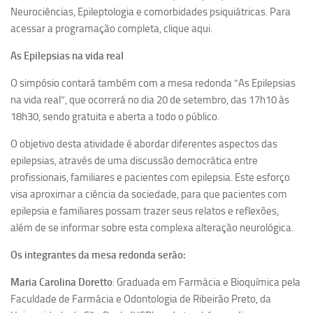
Neurociências, Epileptologia e comorbidades psiquiátricas. Para
Equipe
acessar a programação completa, clique aqui.
Estrutura do polo
As Epilepsias na vida real
Espaço de Eventos
O simpósio contará também com a mesa redonda “As Epilepsias
Projetos
na vida real”, que ocorrerá no dia 20 de setembro, das 17h10 às
Ciência com Pipoca
18h30, sendo gratuita e aberta a todo o público.
Ciência Por Elas
O objetivo desta atividade é abordar diferentes aspectos das
epilepsias, através de uma discussão democrática entre
Pint of Science
profissionais, familiares e pacientes com epilepsia. Este esforço
União Pró-Vacina
visa aproximar a ciência da sociedade, para que pacientes com
USP Analisa
epilepsia e familiares possam trazer seus relatos e reflexões,
além de se informar sobre esta complexa alteração neurológica.
Publicações
Os integrantes da mesa redonda serão:
Clipping
Documentos
Maria Carolina Doretto
: Graduada em Farmácia e Bioquímica pela
Faculdade de Farmácia e Odontologia de Ribeirão Preto, da
Relatórios