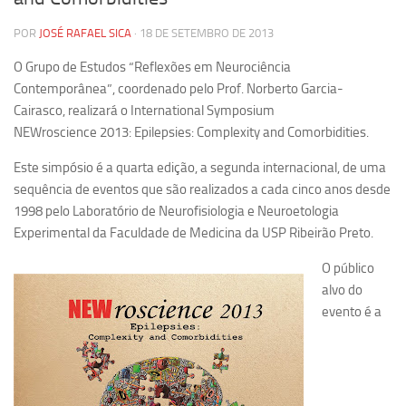
Pesquisa
POR
JOSÉ RAFAEL SICA
· 18 DE SETEMBRO DE 2013
Grupos de Estudo
O Grupo de Estudos “Reflexões em Neurociência
Contemporânea”, coordenado pelo Prof. Norberto Garcia-
Carreira Docente de Impacto
Cairasco, realizará o International Symposium
Ciência, Arte, Educação e Sociedade: CienArtES
NEW
roscience
2013: Epilepsies: Complexity and Comorbidities.
Grupo de Estudos Avançados em Tecnologia e Informação
Este simpósio é a quarta edição, a segunda internacional, de uma
em Saúde com foco em Populações Vulneráveis
(Confluencia)
sequência de eventos que são realizados a cada cinco anos desde
1998 pelo Laboratório de Neurofisiologia e Neuroetologia
Grupos de estudo encerrados
Experimental da Faculdade de Medicina da USP Ribeirão Preto.
Grupos de Pesquisa
O público
Criminologia Experimental e Segurança Pública
alvo do
Direito e Tecnologia (Tech Law)
evento é a
Grupo de Pesquisa GPUBLIC – Centro de Estudos em Gestão
e Políticas Públicas Contemporâneas
Grupos de pesquisa encerrados