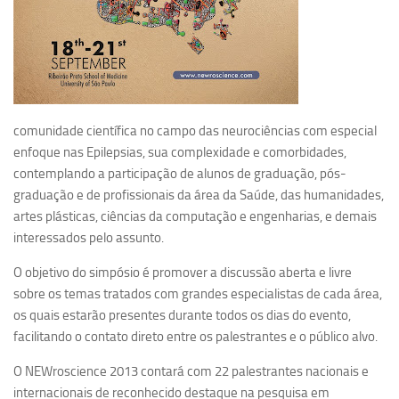
Ano Sabático
Daniel Domingues dos Santos
Programas Ano Sabático Encerrados
Cíntia Rosa Pereira de Lima
Cristina Godoy Bernardo de Oliveira (FDRP)
comunidade científica no campo das neurociências com especial
enfoque nas Epilepsias, sua complexidade e comorbidades,
Evandro Eduardo Seron Ruiz
contemplando a participação de alunos de graduação, pós-
Fabiana Cristina Severi (FDRP)
graduação e de profissionais da área da Saúde, das humanidades,
Fernando de Lima Caneppele
artes plásticas, ciências da computação e engenharias, e demais
interessados pelo assunto.
Geciane Silveira Porto
O objetivo do simpósio é promover a discussão aberta e livre
Maria Paula Costa Bertran
sobre os temas tratados com grandes especialistas de cada área,
Professor Sênior
os quais estarão presentes durante todos os dias do evento,
Professores Seniores Encerrados
facilitando o contato direto entre os palestrantes e o público alvo.
Institucional
O NEWroscience 2013 contará com 22 palestrantes nacionais e
internacionais de reconhecido destaque na pesquisa em
Polo Ribeirão Preto