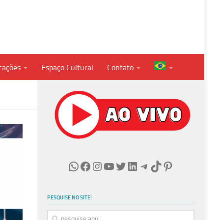
cações
Espaço Cultural
Contato
WhatsApp
Facebook
Instagram
Youtube
Twitter
LinkedIn
Telegram
TikTok
Pinterest
PESQUISE NO SITE!