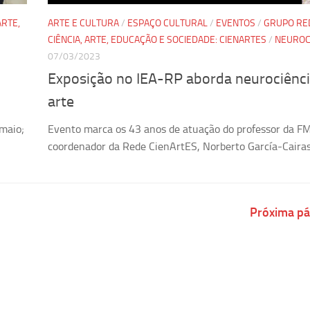
ARTE,
ARTE E CULTURA
/
ESPAÇO CULTURAL
/
EVENTOS
/
GRUPO RE
CIÊNCIA, ARTE, EDUCAÇÃO E SOCIEDADE: CIENARTES
/
NEUROC
07/03/2023
Exposição no IEA-RP aborda neurociênci
arte
 maio;
Evento marca os 43 anos de atuação do professor da F
coordenador da Rede CienArtES, Norberto García-Caira
Próxima pá