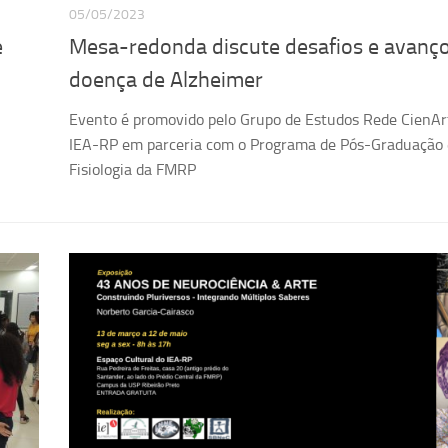
05/05/2023
e
Mesa-redonda discute desafios e avanç
doença de Alzheimer
Evento é promovido pelo Grupo de Estudos Rede CienAr
IEA-RP em parceria com o Programa de Pós-Graduação
Fisiologia da FMRP