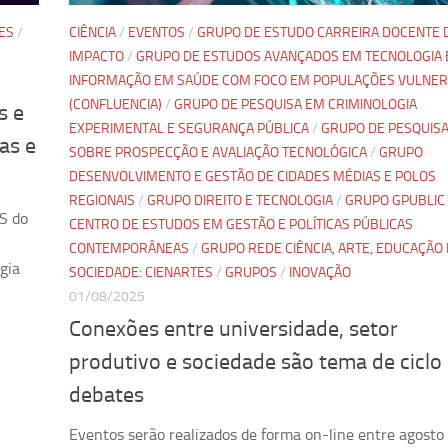
ES
/
CIÊNCIA
/
EVENTOS
/
GRUPO DE ESTUDO CARREIRA DOCENTE 
IMPACTO
/
GRUPO DE ESTUDOS AVANÇADOS EM TECNOLOGIA 
INFORMAÇÃO EM SAÚDE COM FOCO EM POPULAÇÕES VULNER
(CONFLUENCIA)
/
GRUPO DE PESQUISA EM CRIMINOLOGIA
s e
EXPERIMENTAL E SEGURANÇA PÚBLICA
/
GRUPO DE PESQUIS
as e
SOBRE PROSPECÇÃO E AVALIAÇÃO TECNOLÓGICA
/
GRUPO
DESENVOLVIMENTO E GESTÃO DE CIDADES MÉDIAS E POLOS
REGIONAIS
/
GRUPO DIREITO E TECNOLOGIA
/
GRUPO GPUBLIC 
S do
CENTRO DE ESTUDOS EM GESTÃO E POLÍTICAS PÚBLICAS
CONTEMPORÂNEAS
/
GRUPO REDE CIÊNCIA, ARTE, EDUCAÇÃO 
gia
SOCIEDADE: CIENARTES
/
GRUPOS
/
INOVAÇÃO
01/08/2025
Conexões entre universidade, setor
produtivo e sociedade são tema de ciclo
debates
Eventos serão realizados de forma on-line entre agosto