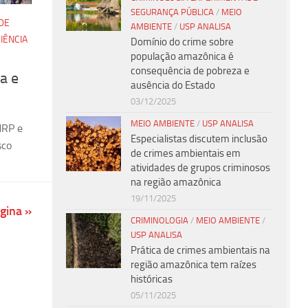
SEGURANÇA PÚBLICA
/
MEIO
DE
AMBIENTE
/
USP ANALISA
IÊNCIA
Domínio do crime sobre
população amazônica é
consequência de pobreza e
a e
ausência do Estado
03/12/2025
MEIO AMBIENTE
/
USP ANALISA
MRP e
Especialistas discutem inclusão
sco
de crimes ambientais em
atividades de grupos criminosos
na região amazônica
19/11/2025
gina »
CRIMINOLOGIA
/
MEIO AMBIENTE
/
USP ANALISA
Prática de crimes ambientais na
região amazônica tem raízes
históricas
05/11/2025