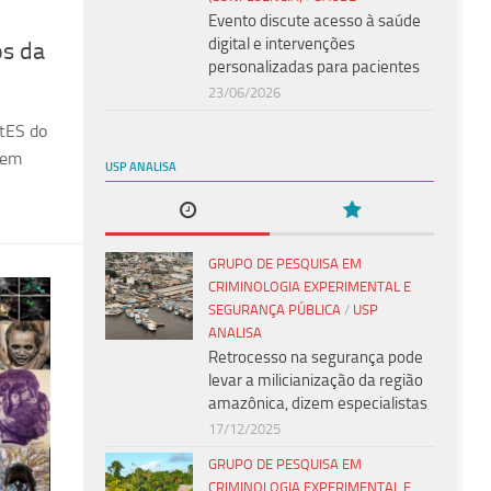
Evento discute acesso à saúde
digital e intervenções
os da
personalizadas para pacientes
23/06/2026
tES do
 em
USP ANALISA
GRUPO DE PESQUISA EM
CRIMINOLOGIA EXPERIMENTAL E
SEGURANÇA PÚBLICA
/
USP
ANALISA
Retrocesso na segurança pode
levar a milicianização da região
amazônica, dizem especialistas
17/12/2025
GRUPO DE PESQUISA EM
CRIMINOLOGIA EXPERIMENTAL E