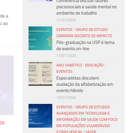
Conferência discute fatores
psicossociais e saúde mental no
ambiente de trabalho
sde a
21/07/2026
o ao
EVENTOS
/
GRUPO DE ESTUDO
CARREIRA DOCENTE DE IMPACTO
Pós-graduação na USP é tema
de evento on-line
17/07/2026
ANO SABÁTICO
/
EDUCAÇÃO
/
EVENTOS
Especialistas discutem
avaliação da alfabetização em
evento híbrido
13/07/2026
EVENTOS
/
GRUPO DE ESTUDOS
AVANÇADOS EM TECNOLOGIA E
INFORMAÇÃO EM SAÚDE COM FOCO
DE:
EM POPULAÇÕES VULNERÁVEIS
(CONFLUENCIA)
/
SAÚDE