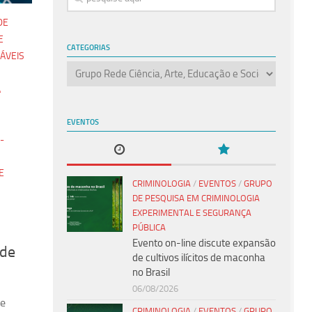
DE
E
CATEGORIAS
ÁVEIS
Categorias
A
EVENTOS
-
E
CRIMINOLOGIA
/
EVENTOS
/
GRUPO
DE PESQUISA EM CRIMINOLOGIA
EXPERIMENTAL E SEGURANÇA
PÚBLICA
Evento on-line discute expansão
 de
de cultivos ilícitos de maconha
no Brasil
06/08/2026
 e
CRIMINOLOGIA
/
EVENTOS
/
GRUPO