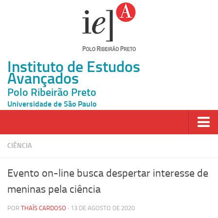
Instituto de Estudos
Avançados
Polo Ribeirão Preto
Universidade de São Paulo
Página Inicial
CIÊNCIA
Ao vivo
Evento on-line busca despertar interesse de
Inscrição
meninas pela ciência
Atividades
POR
THAÍS CARDOSO
· 13 DE AGOSTO DE 2020
Cátedras