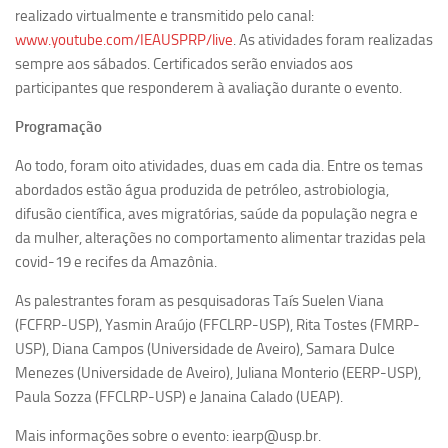
Ano Sabático
realizado virtualmente e transmitido pelo canal:
www.youtube.com/IEAUSPRP/live
. As atividades foram realizadas
Daniel Domingues dos Santos
sempre aos sábados. Certificados serão enviados aos
Programas Ano Sabático Encerrados
participantes que responderem à avaliação durante o evento.
Cíntia Rosa Pereira de Lima
Programação
Cristina Godoy Bernardo de Oliveira (FDRP)
Ao todo, foram oito atividades, duas em cada dia. Entre os temas
Evandro Eduardo Seron Ruiz
abordados estão água produzida de petróleo, astrobiologia,
Fabiana Cristina Severi (FDRP)
difusão científica, aves migratórias, saúde da população negra e
da mulher, alterações no comportamento alimentar trazidas pela
Fernando de Lima Caneppele
covid-19 e recifes da Amazônia.
Geciane Silveira Porto
As palestrantes foram as pesquisadoras Taís Suelen Viana
Maria Paula Costa Bertran
(FCFRP-USP), Yasmin Araújo (FFCLRP-USP), Rita Tostes (FMRP-
Professor Sênior
USP), Diana Campos (Universidade de Aveiro), Samara Dulce
Menezes (Universidade de Aveiro), Juliana Monterio (EERP-USP),
Professores Seniores Encerrados
Paula Sozza (FFCLRP-USP) e Janaina Calado (UEAP).
Institucional
Mais informações sobre o evento: iearp@usp.br.
Polo Ribeirão Preto