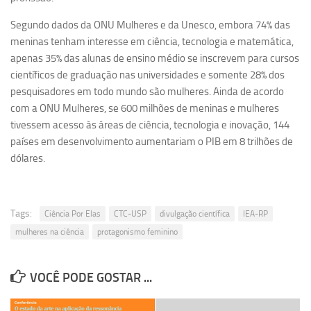
Revista Estudos Avançados
Segundo dados da ONU Mulheres e da Unesco, embora 74% das
Espaço Cultural
meninas tenham interesse em ciência, tecnologia e matemática,
apenas 35% das alunas de ensino médio se inscrevem para cursos
Contato
científicos de graduação nas universidades e somente 28% dos
Newsletter
pesquisadores em todo mundo são mulheres. Ainda de acordo
com a ONU Mulheres, se 600 milhões de meninas e mulheres
tivessem acesso às áreas de ciência, tecnologia e inovação, 144
países em desenvolvimento aumentariam o PIB em 8 trilhões de
dólares.
Tags:
Ciência Por Elas
CTC-USP
divulgação científica
IEA-RP
mulheres na ciência
protagonismo feminino
VOCÊ PODE GOSTAR ...