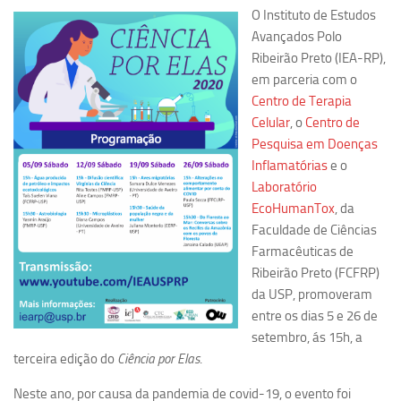
O Instituto de Estudos
Pesquisa
Avançados Polo
Ribeirão Preto (IEA-RP),
Grupos de Estudo
em parceria com o
Carreira Docente de Impacto
Centro de Terapia
Ciência, Arte, Educação e Sociedade: CienArtES
Celular
, o
Centro de
Pesquisa em Doenças
Grupo de Estudos Avançados em Tecnologia e Informação
Inflamatórias
e o
em Saúde com foco em Populações Vulneráveis
(Confluencia)
Laboratório
EcoHumanTox
, da
Grupos de estudo encerrados
Faculdade de Ciências
Grupos de Pesquisa
Farmacêuticas de
Ribeirão Preto (FCFRP)
Criminologia Experimental e Segurança Pública
da USP, promoveram
Direito e Tecnologia (Tech Law)
entre os dias 5 e 26 de
Grupo de Pesquisa GPUBLIC – Centro de Estudos em Gestão
setembro, ás 15h, a
e Políticas Públicas Contemporâneas
terceira edição do
Ciência por Elas
.
Grupos de pesquisa encerrados
Neste ano, por causa da pandemia de covid-19, o evento foi