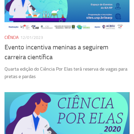
Ano Sabático
Daniel Domingues dos Santos
Programas Ano Sabático Encerrados
Cíntia Rosa Pereira de Lima
CIÊNCIA
12/01/2023
Cristina Godoy Bernardo de Oliveira (FDRP)
Evento incentiva meninas a seguirem
Evandro Eduardo Seron Ruiz
carreira científica
Fabiana Cristina Severi (FDRP)
Quarta edição do Ciência Por Elas terá reserva de vagas para
Fernando de Lima Caneppele
pretas e pardas
Geciane Silveira Porto
Maria Paula Costa Bertran
Professor Sênior
Professores Seniores Encerrados
Institucional
Polo Ribeirão Preto