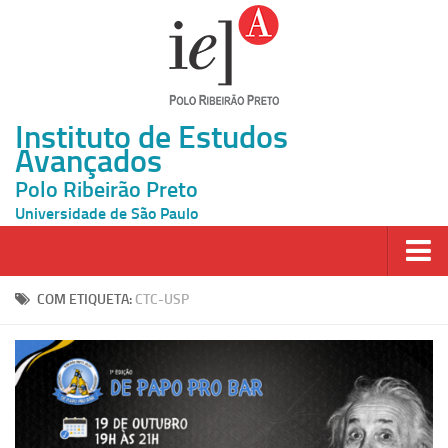
Instituto de Estudos
Avançados
Polo Ribeirão Preto
Universidade de São Paulo
Página Inicial
COM ETIQUETA:
CTC-USP
Ao vivo
Inscrição
Atividades
Cátedras