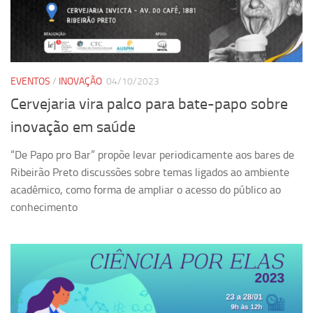
Pesquisa
Grupos de Estudo
Carreira Docente de Impacto
EVENTOS
/
INOVAÇÃO
04/10/2023
Ciência, Arte, Educação e Sociedade: CienArtES
Cervejaria vira palco para bate-papo sobre
Grupo de Estudos Avançados em Tecnologia e Informação
inovação em saúde
em Saúde com foco em Populações Vulneráveis
(Confluencia)
“De Papo pro Bar” propõe levar periodicamente aos bares de
Grupos de estudo encerrados
Ribeirão Preto discussões sobre temas ligados ao ambiente
acadêmico, como forma de ampliar o acesso do público ao
Grupos de Pesquisa
conhecimento
Criminologia Experimental e Segurança Pública
Direito e Tecnologia (Tech Law)
Grupo de Pesquisa GPUBLIC – Centro de Estudos em Gestão
e Políticas Públicas Contemporâneas
Grupos de pesquisa encerrados