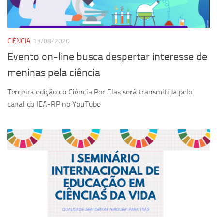
Equipe
Estrutura do polo
CIÊNCIA
13/08/2020
Espaço de Eventos
Evento on-line busca despertar interesse de
Projetos
meninas pela ciência
Ciência com Pipoca
Terceira edição do Ciência Por Elas será transmitida pelo
Ciência Por Elas
canal do IEA-RP no YouTube
Pint of Science
União Pró-Vacina
USP Analisa
Publicações
Clipping
Documentos
Relatórios