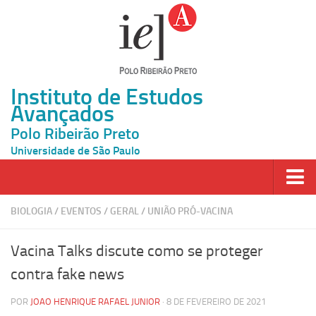
Instituto de Estudos
Avançados
Polo Ribeirão Preto
Universidade de São Paulo
Página Inicial
BIOLOGIA
/
EVENTOS
/
GERAL
/
UNIÃO PRÓ-VACINA
Ao vivo
Vacina Talks discute como se proteger
Inscrição
contra fake news
Atividades
POR
JOAO HENRIQUE RAFAEL JUNIOR
· 8 DE FEVEREIRO DE 2021
Cátedras