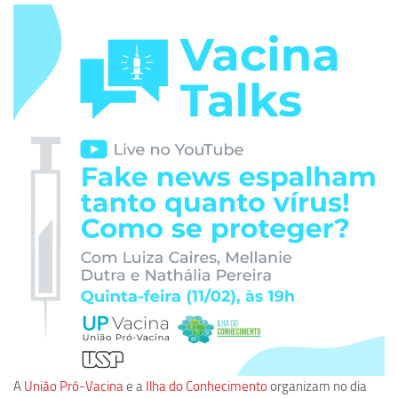
Pesquisa
Grupos de Estudo
Carreira Docente de Impacto
Ciência, Arte, Educação e Sociedade: CienArtES
Grupo de Estudos Avançados em Tecnologia e Informação
em Saúde com foco em Populações Vulneráveis
(Confluencia)
Grupos de estudo encerrados
Grupos de Pesquisa
Criminologia Experimental e Segurança Pública
Direito e Tecnologia (Tech Law)
Grupo de Pesquisa GPUBLIC – Centro de Estudos em Gestão
e Políticas Públicas Contemporâneas
Grupos de pesquisa encerrados
A
União Pró-Vacina
e a
Ilha do Conhecimento
organizam no dia