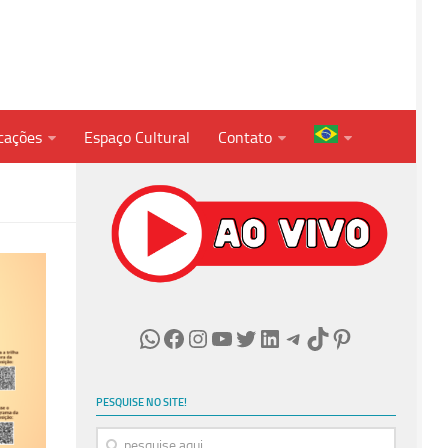
cações
Espaço Cultural
Contato
WhatsApp
Facebook
Instagram
Youtube
Twitter
LinkedIn
Telegram
TikTok
Pinterest
PESQUISE NO SITE!