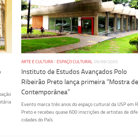
ARTE E CULTURA
/
ESPAÇO CULTURAL
05/09/2025
o
Instituto de Estudos Avançados Polo
Ribeirão Preto lança primeira “Mostra de
Contemporânea”
ipação
etária
Evento marca três anos do espaço cultural da USP em R
Preto e recebeu quase 600 inscrições de artistas de dif
cidades do País