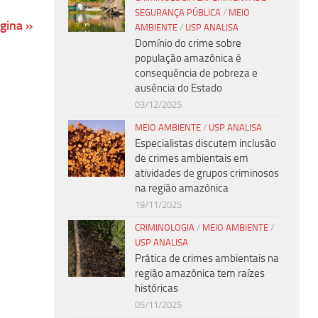
SEGURANÇA PÚBLICA
/
MEIO
gina »
AMBIENTE
/
USP ANALISA
Domínio do crime sobre
população amazônica é
consequência de pobreza e
ausência do Estado
03/12/2025
MEIO AMBIENTE
/
USP ANALISA
Especialistas discutem inclusão
de crimes ambientais em
atividades de grupos criminosos
na região amazônica
19/11/2025
CRIMINOLOGIA
/
MEIO AMBIENTE
/
USP ANALISA
Prática de crimes ambientais na
região amazônica tem raízes
históricas
05/11/2025