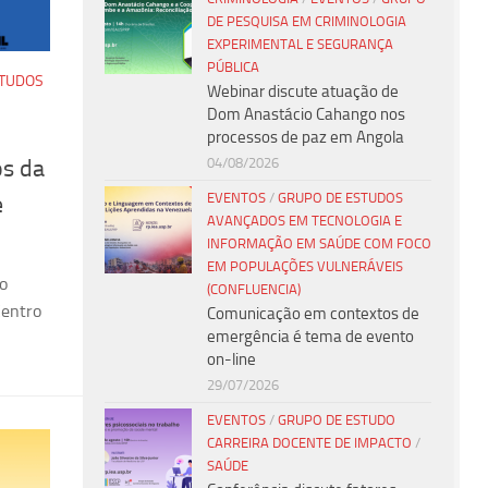
DE PESQUISA EM CRIMINOLOGIA
EXPERIMENTAL E SEGURANÇA
PÚBLICA
STUDOS
Webinar discute atuação de
Dom Anastácio Cahango nos
processos de paz em Angola
04/08/2026
os da
EVENTOS
/
GRUPO DE ESTUDOS
e
AVANÇADOS EM TECNOLOGIA E
INFORMAÇÃO EM SAÚDE COM FOCO
EM POPULAÇÕES VULNERÁVEIS
o
(CONFLUENCIA)
Centro
Comunicação em contextos de
emergência é tema de evento
on-line
29/07/2026
EVENTOS
/
GRUPO DE ESTUDO
CARREIRA DOCENTE DE IMPACTO
/
SAÚDE