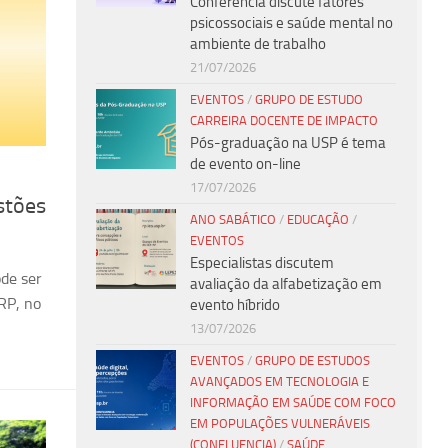
Conferência discute fatores
psicossociais e saúde mental no
ambiente de trabalho
21/07/2026
EVENTOS
/
GRUPO DE ESTUDO
CARREIRA DOCENTE DE IMPACTO
Pós-graduação na USP é tema
de evento on-line
17/07/2026
stões
ANO SABÁTICO
/
EDUCAÇÃO
/
EVENTOS
Especialistas discutem
de ser
avaliação da alfabetização em
RP, no
evento híbrido
13/07/2026
EVENTOS
/
GRUPO DE ESTUDOS
AVANÇADOS EM TECNOLOGIA E
INFORMAÇÃO EM SAÚDE COM FOCO
EM POPULAÇÕES VULNERÁVEIS
(CONFLUENCIA)
/
SAÚDE