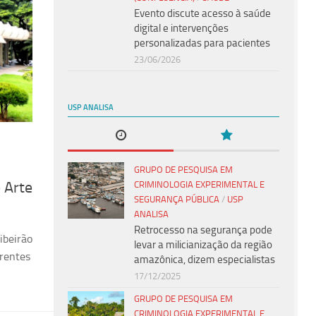
Evento discute acesso à saúde
digital e intervenções
personalizadas para pacientes
23/06/2026
USP ANALISA
GRUPO DE PESQUISA EM
 Arte
CRIMINOLOGIA EXPERIMENTAL E
SEGURANÇA PÚBLICA
/
USP
ANALISA
Retrocesso na segurança pode
ibeirão
levar a milicianização da região
erentes
amazônica, dizem especialistas
17/12/2025
GRUPO DE PESQUISA EM
CRIMINOLOGIA EXPERIMENTAL E