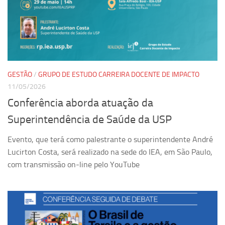
Ano Sabático
Daniel Domingues dos Santos
Programas Ano Sabático Encerrados
Cíntia Rosa Pereira de Lima
Cristina Godoy Bernardo de Oliveira (FDRP)
GESTÃO
/
GRUPO DE ESTUDO CARREIRA DOCENTE DE IMPACTO
11/05/2026
Evandro Eduardo Seron Ruiz
Conferência aborda atuação da
Fabiana Cristina Severi (FDRP)
Superintendência de Saúde da USP
Fernando de Lima Caneppele
Geciane Silveira Porto
Evento, que terá como palestrante o superintendente André
Lucirton Costa, será realizado na sede do IEA, em São Paulo,
Maria Paula Costa Bertran
com transmissão on-line pelo YouTube
Professor Sênior
Professores Seniores Encerrados
Institucional
Polo Ribeirão Preto