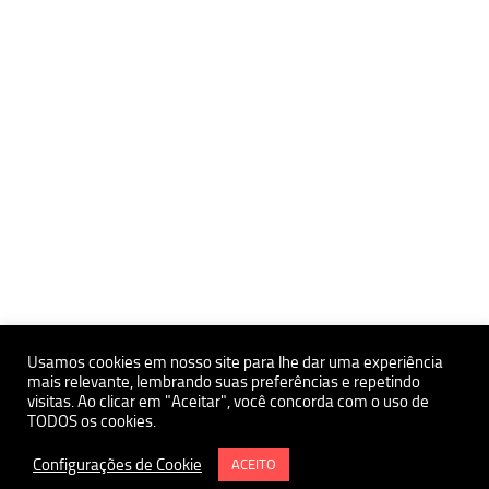
Usamos cookies em nosso site para lhe dar uma experiência
mais relevante, lembrando suas preferências e repetindo
Políticas de Privacidade e Proteçãoa de Dados Pessoais
visitas. Ao clicar em "Aceitar", você concorda com o uso de
TODOS os cookies.
Política de uso de Cookies
Instituto de Estudos Avançados da USP Polo Ribeirão Preto
Configurações de Cookie
ACEITO
Termo e Condições de Uso do Site