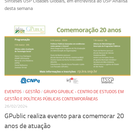
Sínteses USP Cidades Globais, em entrevista ao USP Analisa
desta semana
EVENTOS
/
GESTÃO
/
GRUPO GPUBLIC - CENTRO DE ESTUDOS EM
GESTÃO E POLÍTICAS PÚBLICAS CONTEMPORÂNEAS
26/02/2024
GPublic realiza evento para comemorar 20
anos de atuação