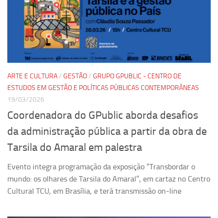
Equipe
Estrutura do polo
Espaço de Eventos
Projetos
ARTE E CULTURA
/
GESTÃO
/
GRUPO GPUBLIC - CENTRO DE
Ciência com Pipoca
ESTUDOS EM GESTÃO E POLÍTICAS PÚBLICAS CONTEMPORÂNEAS
Ciência Por Elas
19/03/2026
Pint of Science
Coordenadora do GPublic aborda desafios
União Pró-Vacina
da administração pública a partir da obra de
USP Analisa
Tarsila do Amaral em palestra
Publicações
Evento integra programação da exposição “Transbordar o
Clipping
mundo: os olhares de Tarsila do Amaral”, em cartaz no Centro
Cultural TCU, em Brasília, e terá transmissão on-line
Documentos
Relatórios