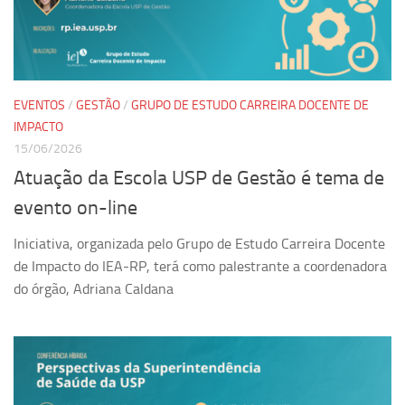
Pesquisa
Grupos de Estudo
Carreira Docente de Impacto
EVENTOS
/
GESTÃO
/
GRUPO DE ESTUDO CARREIRA DOCENTE DE
Ciência, Arte, Educação e Sociedade: CienArtES
IMPACTO
15/06/2026
Grupo de Estudos Avançados em Tecnologia e Informação
em Saúde com foco em Populações Vulneráveis
Atuação da Escola USP de Gestão é tema de
(Confluencia)
evento on-line
Grupos de estudo encerrados
Iniciativa, organizada pelo Grupo de Estudo Carreira Docente
Grupos de Pesquisa
de Impacto do IEA-RP, terá como palestrante a coordenadora
Criminologia Experimental e Segurança Pública
do órgão, Adriana Caldana
Direito e Tecnologia (Tech Law)
Grupo de Pesquisa GPUBLIC – Centro de Estudos em Gestão
e Políticas Públicas Contemporâneas
Grupos de pesquisa encerrados