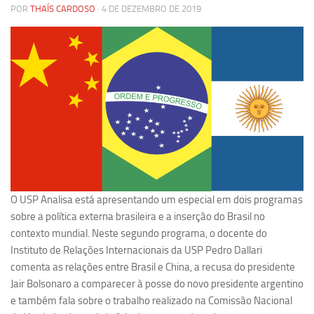
POR
THAÍS CARDOSO
· 4 DE DEZEMBRO DE 2019
Pesquisa
Grupos de Estudo
Carreira Docente de Impacto
Ciência, Arte, Educação e Sociedade: CienArtES
Grupo de Estudos Avançados em Tecnologia e Informação
em Saúde com foco em Populações Vulneráveis
(Confluencia)
Grupos de estudo encerrados
Grupos de Pesquisa
O USP Analisa está apresentando um especial em dois programas
Criminologia Experimental e Segurança Pública
sobre a política externa brasileira e a inserção do Brasil no
contexto mundial. Neste segundo programa, o docente do
Direito e Tecnologia (Tech Law)
Instituto de Relações Internacionais da USP Pedro Dallari
Grupo de Pesquisa GPUBLIC – Centro de Estudos em Gestão
comenta as relações entre Brasil e China, a recusa do presidente
e Políticas Públicas Contemporâneas
Jair Bolsonaro a comparecer à posse do novo presidente argentino
Grupos de pesquisa encerrados
e também fala sobre o trabalho realizado na Comissão Nacional