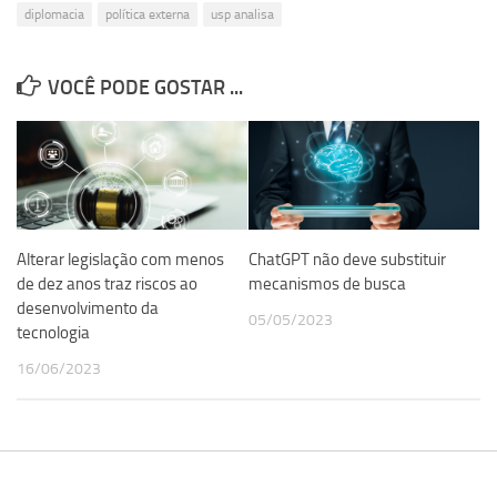
diplomacia
política externa
usp analisa
VOCÊ PODE GOSTAR ...
Alterar legislação com menos
ChatGPT não deve substituir
de dez anos traz riscos ao
mecanismos de busca
desenvolvimento da
05/05/2023
tecnologia
16/06/2023