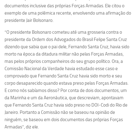
documentos inclusive das próprias Forças Armadas. Ele citou o
Equipe
exemplo de uma polêmica recente, envolvendo uma afirmação do
Estrutura do polo
presidente Jair Bolsonaro.
Espaço de Eventos
“O presidente Bolsonaro cometeu até uma grosseria contra o
Projetos
presidente da Ordem dos Advogados do Brasil Felipe Santa Cruz
dizendo que sabia que o pai dele, Fernando Santa Cruz, havia sido
Ciência com Pipoca
morto na época da ditadura militar não pelas Forças Armadas,
Ciência Por Elas
mas pelos próprios companheiros do seu grupo político. Ora, a
Comissão Nacional da Verdade havia estudado esse caso e
Pint of Science
comprovado que Fernando Santa Cruz havia sido morto e seu
União Pró-Vacina
corpo desaparecido quando estava preso pelas Forças Armadas.
USP Analisa
E como nós sabíamos disso? Por conta de dois documentos, um
da Marinha e um da Aeronáutica, que descreviam, apontavam
Publicações
que Fernando Santa Cruz havia sido preso no DOI-Codi do Rio de
Clipping
Janeiro. Portanto a Comissão não se baseou na opinião de
ninguém, se baseou em dois documentos das próprias Forças
Documentos
Armadas”, diz ele.
Relatórios