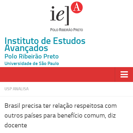
Instituto de Estudos
Avançados
Polo Ribeirão Preto
Universidade de São Paulo
Página Inicial
USP ANALISA
Ao vivo
Brasil precisa ter relação respeitosa com
Inscrição
outros países para benefício comum, diz
Atividades
docente
Cátedras