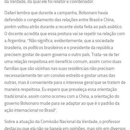
da Verdade, da qual ele foi relator e coordenador.
Ano Sabático
Daniel Domingues dos Santos
Dallari lembra que durante a campanha, Bolsonaro havia
defendido o congelamento das relações entre Brasil e China,
Programas Ano Sabático Encerrados
porém voltou atrás durante a recente visita feita ao país asiático.
Cíntia Rosa Pereira de Lima
O docente acredita que essa postura vai se repetir na relação com
a Argentina. “Não significa, evidentemente, que a sociedade
Cristina Godoy Bernardo de Oliveira (FDRP)
brasileira, os políticos brasileiros e o presidente da república
Evandro Eduardo Seron Ruiz
precisem gostar de quem governa o outro país. Trata-se de ter
Fabiana Cristina Severi (FDRP)
uma relação respeitosa em benefício comum, assim como duas
famílias que são vizinhas nas suas residências não precisam
Fernando de Lima Caneppele
necessariamente ter um convívio estreito e gostar umas das
Geciane Silveira Porto
outras, mas é conveniente para o interesse geral que se tratem de
Maria Paula Costa Bertran
maneira respeitosa. Eu espero que prevaleça essa orientação
tradicional e, assim como ocorreu com a China, a orientação do
Professor Sênior
governo Bolsonaro mude para se adaptar ao que é o padrão da
Professores Seniores Encerrados
ação internacional no Brasil”.
Institucional
Sobre a atuação da Comissão Nacional da Verdade, o professor
destacou que ela não se baseia em opiniões, mas sim em diversos
Polo Ribeirão Preto