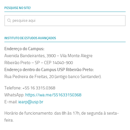
Ano Sabático
PESQUISE NO SITE!
Daniel Domingues dos Santos
Programas Ano Sabático Encerrados
Cíntia Rosa Pereira de Lima
INSTITUTO DE ESTUDOS AVANÇADOS
Cristina Godoy Bernardo de Oliveira (FDRP)
Endereço do Campus:
Evandro Eduardo Seron Ruiz
Avenida Bandeirantes, 3900 – Vila Monte Alegre
Fabiana Cristina Severi (FDRP)
Ribeirão Preto – SP – CEP 14040-900
Endereço dentro do Campus USP Ribeirão Preto:
Fernando de Lima Caneppele
Rua Pedreira de Freitas, 20 (antigo banco Santander).
Geciane Silveira Porto
Telefone: +55 16 3315.0368
Maria Paula Costa Bertran
WhatsApp:
https://wa.me/551633150368
Professor Sênior
E-mail:
iearp@usp.br
Professores Seniores Encerrados
Horário de funcionamento: das 8h às 17h, de segunda à sexta-
Institucional
feira.
Polo Ribeirão Preto