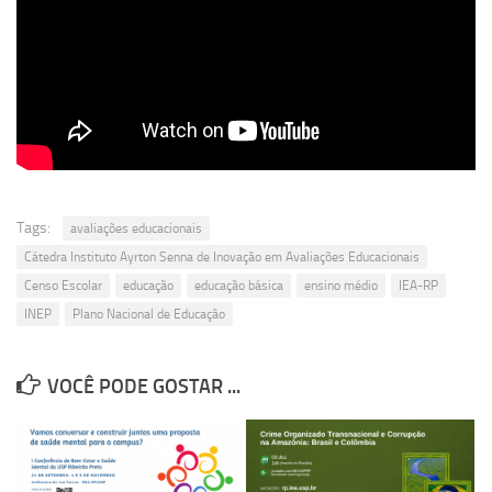
Revista Estudos Avançados
Espaço Cultural
Contato
Newsletter
Tags:
avaliações educacionais
Cátedra Instituto Ayrton Senna de Inovação em Avaliações Educacionais
Censo Escolar
educação
educação básica
ensino médio
IEA-RP
INEP
Plano Nacional de Educação
VOCÊ PODE GOSTAR ...