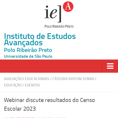
Instituto de Estudos
Avançados
Polo Ribeirão Preto
Universidade de São Paulo
Página Inicial
AVALIAÇÕES EDUCACIONAIS
/
CÁTEDRA AYRTON SENNA
/
EDUCAÇÃO
/
EVENTOS
Ao vivo
Inscrição
Webinar discute resultados do Censo
Atividades
Escolar 2023
Cátedras