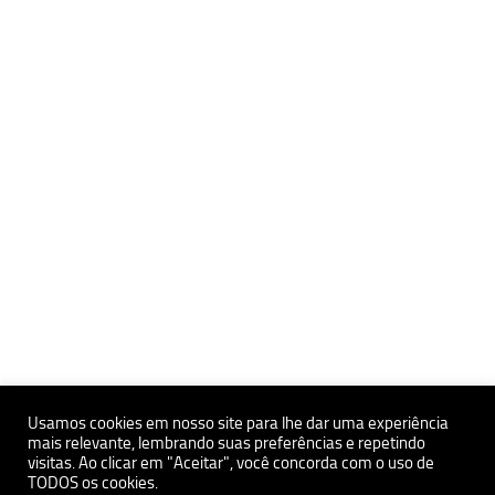
Usamos cookies em nosso site para lhe dar uma experiência
mais relevante, lembrando suas preferências e repetindo
visitas. Ao clicar em "Aceitar", você concorda com o uso de
Políticas de Privacidade e Proteçãoa de Dados Pessoais
TODOS os cookies.