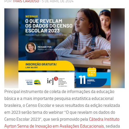
POR
THAÍS CARDOSO
· 5 DE ABRIL DE 2024
Pesquisa
Grupos de Estudo
Carreira Docente de Impacto
Ciência, Arte, Educação e Sociedade: CienArtES
Grupo de Estudos Avançados em Tecnologia e Informação
em Saúde com foco em Populações Vulneráveis
(Confluencia)
Grupos de estudo encerrados
Grupos de Pesquisa
Criminologia Experimental e Segurança Pública
Principal instrumento de coleta de informações da educação
Direito e Tecnologia (Tech Law)
básica e a mais importante pesquisa estatística educacional
brasileira, o Censo Escolar e seus resultados da edição realizada
Grupo de Pesquisa GPUBLIC – Centro de Estudos em Gestão
em 2023 serão tema do webinar “O que revelam os dados do
e Políticas Públicas Contemporâneas
Censo Escolar 2023”, que será promovido pela
Cátedra Instituto
Grupos de pesquisa encerrados
Ayrton Senna de Inovação em Avaliações Educacionais
, sediada