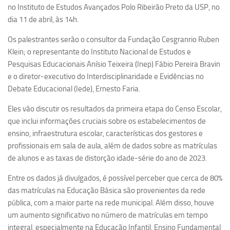
Ano Sabático
no Instituto de Estudos Avançados Polo Ribeirão Preto da USP, no
dia 11 de abril, às 14h.
Daniel Domingues dos Santos
Programas Ano Sabático Encerrados
Os palestrantes serão o consultor da Fundação Cesgranrio Ruben
Klein; o representante do Instituto Nacional de Estudos e
Cíntia Rosa Pereira de Lima
Pesquisas Educacionais Anísio Teixeira (Inep) Fábio Pereira Bravin
Cristina Godoy Bernardo de Oliveira (FDRP)
e o diretor-executivo do Interdisciplinaridade e Evidências no
Debate Educacional (Iede), Ernesto Faria.
Evandro Eduardo Seron Ruiz
Fabiana Cristina Severi (FDRP)
Eles vão discutir os resultados da primeira etapa do Censo Escolar,
que inclui informações cruciais sobre os estabelecimentos de
Fernando de Lima Caneppele
ensino, infraestrutura escolar, características dos gestores e
Geciane Silveira Porto
profissionais em sala de aula, além de dados sobre as matrículas
Maria Paula Costa Bertran
de alunos e as taxas de distorção idade-série do ano de 2023.
Professor Sênior
Entre os dados já divulgados, é possível perceber que cerca de 80%
das matrículas na Educação Básica são provenientes da rede
Professores Seniores Encerrados
pública, com a maior parte na rede municipal. Além disso, houve
Institucional
um aumento significativo no número de matrículas em tempo
integral, especialmente na Educação Infantil, Ensino Fundamental
Polo Ribeirão Preto