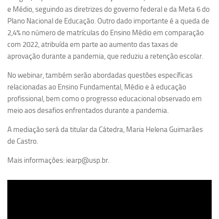
e Médio, seguindo as diretrizes do governo federal e da Meta 6 do
Equipe
Plano Nacional de Educação. Outro dado importante é a queda de
Estrutura do polo
2,4% no número de matrículas do Ensino Médio em comparação
com 2022, atribuída em parte ao aumento das taxas de
Espaço de Eventos
aprovação durante a pandemia, que reduziu a retenção escolar.
Projetos
No webinar, também serão abordadas questões específicas
Ciência com Pipoca
relacionadas ao Ensino Fundamental, Médio e à educação
Ciência Por Elas
profissional, bem como o progresso educacional observado em
meio aos desafios enfrentados durante a pandemia.
Pint of Science
União Pró-Vacina
A mediação será da titular da Cátedra, Maria Helena Guimarães
de Castro.
USP Analisa
Mais informações: iearp@usp.br.
Publicações
Clipping
Documentos
Relatórios