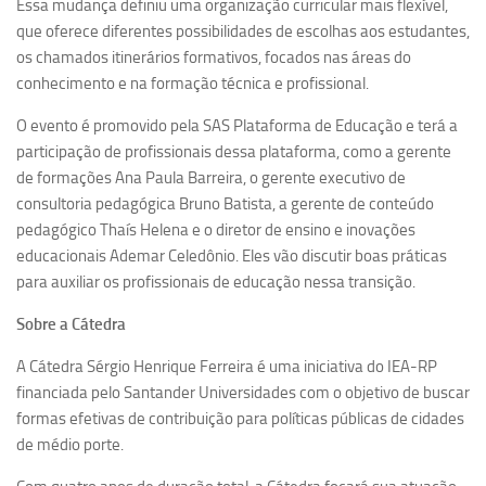
Essa mudança definiu uma organização curricular mais flexível,
Ano Sabático
que oferece diferentes possibilidades de escolhas aos estudantes,
Daniel Domingues dos Santos
os chamados itinerários formativos, focados nas áreas do
Programas Ano Sabático Encerrados
conhecimento e na formação técnica e profissional.
Cíntia Rosa Pereira de Lima
O evento é promovido pela SAS Plataforma de Educação e terá a
participação de profissionais dessa plataforma, como a gerente
Cristina Godoy Bernardo de Oliveira (FDRP)
de formações Ana Paula Barreira, o gerente executivo de
Evandro Eduardo Seron Ruiz
consultoria pedagógica Bruno Batista, a gerente de conteúdo
Fabiana Cristina Severi (FDRP)
pedagógico Thaís Helena e o diretor de ensino e inovações
educacionais Ademar Celedônio. Eles vão discutir boas práticas
Fernando de Lima Caneppele
para auxiliar os profissionais de educação nessa transição.
Geciane Silveira Porto
Sobre a Cátedra
Maria Paula Costa Bertran
A Cátedra Sérgio Henrique Ferreira é uma iniciativa do IEA-RP
Professor Sênior
financiada pelo Santander Universidades com o objetivo de buscar
Professores Seniores Encerrados
formas efetivas de contribuição para políticas públicas de cidades
Institucional
de médio porte.
Polo Ribeirão Preto