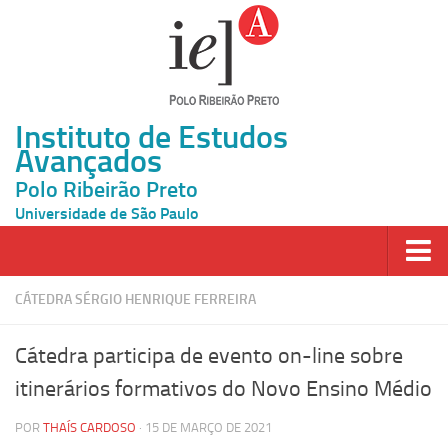
Instituto de Estudos
Avançados
Polo Ribeirão Preto
Universidade de São Paulo
Página Inicial
CÁTEDRA SÉRGIO HENRIQUE FERREIRA
Ao vivo
Cátedra participa de evento on-line sobre
Inscrição
itinerários formativos do Novo Ensino Médio
Atividades
POR
THAÍS CARDOSO
· 15 DE MARÇO DE 2021
Cátedras