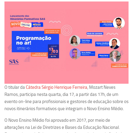
Pesquisa
Grupos de Estudo
Carreira Docente de Impacto
Ciência, Arte, Educação e Sociedade: CienArtES
Grupo de Estudos Avançados em Tecnologia e Informação
em Saúde com foco em Populações Vulneráveis
(Confluencia)
Grupos de estudo encerrados
Grupos de Pesquisa
O titular da
Cátedra Sérgio Henrique Ferreira
, Mozart Neves
Criminologia Experimental e Segurança Pública
Ramos, participa nesta quarta, dia 17, a partir das 17h, de um
Direito e Tecnologia (Tech Law)
evento on-line para profissionais e gestores de educação sobre os
novos itinerários formativos que integram o Novo Ensino Médio.
Grupo de Pesquisa GPUBLIC – Centro de Estudos em Gestão
e Políticas Públicas Contemporâneas
O Novo Ensino Médio foi aprovado em 2017, por meio de
Grupos de pesquisa encerrados
alterações na Lei de Diretrizes e Bases da Educação Nacional.