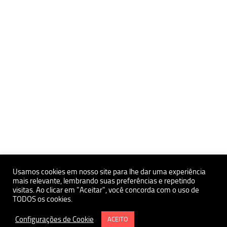
Usamos cookies em nosso site para lhe dar uma experiência
mais relevante, lembrando suas preferências e repetindo
visitas. Ao clicar em "Aceitar", você concorda com o uso de
Políticas de Privacidade e Proteçãoa de Dados Pessoais
TODOS os cookies.
Política de uso de Cookies
Instituto de Estudos Avançados da USP Polo Ribeirão Preto
Configurações de Cookie
ACEITO