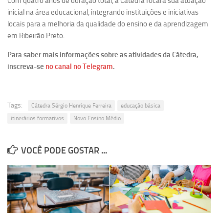
Com quatro anos de duração total, a Cátedra focará sua atuação
inicial na área educacional, integrando instituições e iniciativas
Equipe
locais para a melhoria da qualidade do ensino e da aprendizagem
Estrutura do polo
em Ribeirão Preto.
Espaço de Eventos
Para saber mais informações sobre as atividades da Cátedra,
Projetos
inscreva-se
no canal no Telegram
.
Ciência com Pipoca
Ciência Por Elas
Tags:
Cátedra Sérgio Henrique Ferreira
educação básica
Pint of Science
itinerários formativos
Novo Ensino Médio
União Pró-Vacina
USP Analisa
VOCÊ PODE GOSTAR ...
Publicações
Clipping
Documentos
Relatórios