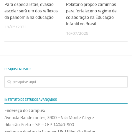
Para especialistas, evasão
Relatório propõe caminhos
Revista Estudos Avançados
escolar será um dos reflexos
para fortalecer o regime de
Espaço Cultural
da pandemia na educação
colaboração na Educação
Infantil no Brasil
Contato
19/05/2021
16/07/2025
Newsletter
PESQUISE NO SITE!
INSTITUTO DE ESTUDOS AVANÇADOS
Endereço do Campus:
Avenida Bandeirantes, 3900 – Vila Monte Alegre
Ribeirão Preto – SP – CEP 14040-900
Endereço dentro do Campus USP Ribeirão Preto: