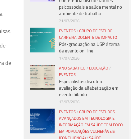
Conferência discute fatores
psicossociais e saúde mental no
da
ambiente de trabalho
21/07/2026
uisas.
EVENTOS
/
GRUPO DE ESTUDO
CARREIRA DOCENTE DE IMPACTO
Pós-graduação na USP é tema
 de
de evento on-line
17/07/2026
ra de
ANO SABÁTICO
/
EDUCAÇÃO
/
EVENTOS
Especialistas discutem
avaliação da alfabetização em
evento híbrido
13/07/2026
EVENTOS
/
GRUPO DE ESTUDOS
AVANÇADOS EM TECNOLOGIA E
INFORMAÇÃO EM SAÚDE COM FOCO
EM POPULAÇÕES VULNERÁVEIS
(CONFLUENCIA)
/
SAÚDE