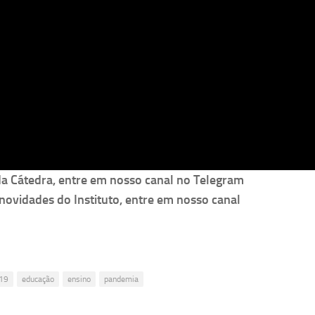
da Cátedra, entre em nosso canal no Telegram
s novidades do Instituto, entre em nosso canal
19
educação
ensino
pandemia