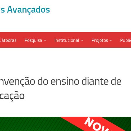
dos Avançados
Cátedras
Pesquisa
Institucional
Projetos
Publi
nvenção do ensino diante de
ucação