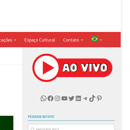
cações
Espaço Cultural
Contato
WhatsApp
Facebook
Instagram
Youtube
Twitter
LinkedIn
Telegram
TikTok
Pinterest
PESQUISE NO SITE!