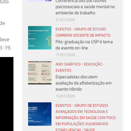
Conferência discute fatores
tuto
psicossociais e saúde mental no
ambiente de trabalho
21/07/2026
 de
EVENTOS
/
GRUPO DE ESTUDO
CARREIRA DOCENTE DE IMPACTO
deve
Pós-graduação na USP é tema
d-19.
de evento on-line
17/07/2026
ANO SABÁTICO
/
EDUCAÇÃO
/
EVENTOS
Especialistas discutem
avaliação da alfabetização em
evento híbrido
13/07/2026
EVENTOS
/
GRUPO DE ESTUDOS
AVANÇADOS EM TECNOLOGIA E
INFORMAÇÃO EM SAÚDE COM FOCO
EM POPULAÇÕES VULNERÁVEIS
(CONFLUENCIA)
/
SAÚDE