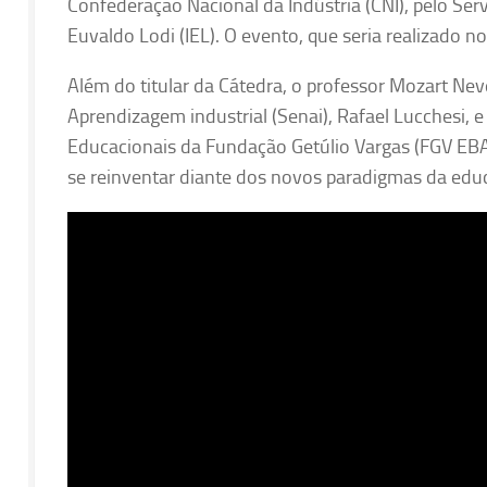
Confederação Nacional da Indústria (CNI), pelo Serv
Euvaldo Lodi (IEL). O evento, que seria realizado no
Além do titular da Cátedra, o professor Mozart Nev
Aprendizagem industrial (Senai), Rafael Lucchesi, e
Educacionais da Fundação Getúlio Vargas (FGV EBA
se reinventar diante dos novos paradigmas da edu