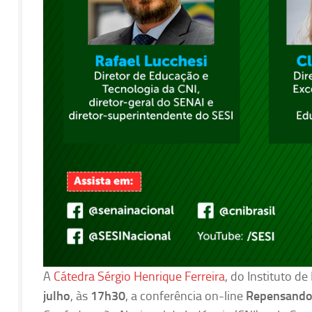
A
Cátedra Sérgio Henrique Ferreira
, do Instituto d
julho
, às
17h30
, a conferência on-line
Repensando 