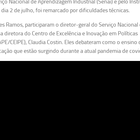
iço Nacional de Aprendizagem Industrial (Senai) e pelo Insti
 dia 2 de julho, foi remarcado por dificuldades técnicas.
es Ramos, participaram o diretor-geral do Serviço Nacional
 a diretora do Centro de Excelência e Inovação em Políticas
PE/CEIPE), Claudia Costin. Eles debateram como o ensino 
cação que estão surgindo durante a atual pandemia de covi