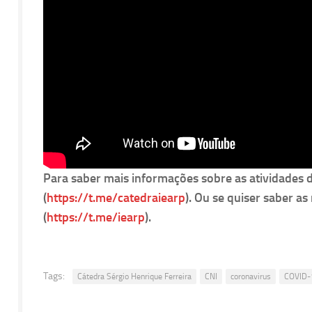
Para saber mais informações sobre as atividades 
(
https://t.me/catedraiearp
). Ou se quiser saber a
(
https://t.me/iearp
).
Tags:
Cátedra Sérgio Henrique Ferreira
CNI
coronavirus
COVID-