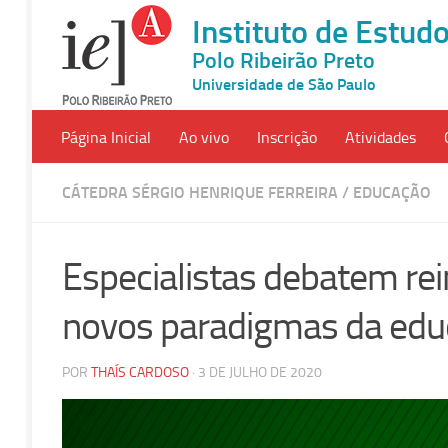
Instituto de Estu
Polo Ribeirão Preto
Universidade de São Paulo
Página Inicial
Ao vivo
Inscrição
Atividades
CÁTEDRA SÉRGIO HENRIQUE FERREIRA
/
EDUCAÇÃO
Especialistas debatem rei
novos paradigmas da ed
POR
THAÍS CARDOSO
· 3 DE JULHO DE 2020