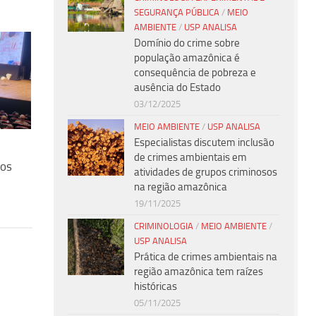
SEGURANÇA PÚBLICA
/
MEIO
AMBIENTE
/
USP ANALISA
Domínio do crime sobre
população amazônica é
consequência de pobreza e
ausência do Estado
03/12/2025
MEIO AMBIENTE
/
USP ANALISA
Especialistas discutem inclusão
de crimes ambientais em
dos
atividades de grupos criminosos
na região amazônica
19/11/2025
CRIMINOLOGIA
/
MEIO AMBIENTE
/
USP ANALISA
Prática de crimes ambientais na
região amazônica tem raízes
históricas
05/11/2025