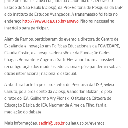
parte de uma iniciativa conjunta da Academia de Ciências do
Ano Sabático
Estado de São Paulo (Aciesp), da Pró-Reitoria de Pesquisa da USP
Daniel Domingues dos Santos
e do Instituto de Estudos Avançados. A
transmissão
foi feita no
endereço
http://www.iea.usp.br/aovivo
.
Não foi necessário
Programas Ano Sabático Encerrados
inscrição
para participar.
Cíntia Rosa Pereira de Lima
Além de Ramos, participaram do evento a diretora do Centro de
Cristina Godoy Bernardo de Oliveira (FDRP)
Excelência e Inovação em Políticas Educacionais da FGV/EBAPE,
Evandro Eduardo Seron Ruiz
Claudia Costin, e a pesquisadora sênior da Fundação Carlos
Fabiana Cristina Severi (FDRP)
Chagas Bernardete Angelina Gatti. Eles abordaram a possível
reconfiguração dos modelos educacionais pós-pandemia sob as
Fernando de Lima Caneppele
óticas internacional, nacional e estadual.
Geciane Silveira Porto
A abertura foi feita pelo pró-reitor de Pesquisa da USP, Sylvio
Maria Paula Costa Bertran
Canuto, pela presidente da Aciesp, Vanderlan Bolzani, e pelo
Professor Sênior
diretor do IEA, Guilherme Ary Plonski. O titular da Cátedra de
Educação Básica do IEA, Naomar de Almeida Filho, fará a
Professores Seniores Encerrados
mediação do debate.
Institucional
Mais informações:
sedini@usp.br
ou iea.usp.br/eventos.
Polo Ribeirão Preto