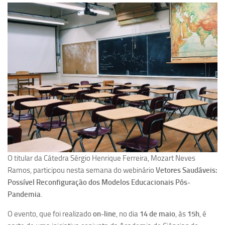
Pesquisa
Grupos de Estudo
Carreira Docente de Impacto
Ciência, Arte, Educação e Sociedade: CienArtES
Grupo de Estudos Avançados em Tecnologia e Informação
em Saúde com foco em Populações Vulneráveis
(Confluencia)
Grupos de estudo encerrados
Grupos de Pesquisa
Criminologia Experimental e Segurança Pública
O titular da Cátedra Sérgio Henrique Ferreira, Mozart Neves
Direito e Tecnologia (Tech Law)
Ramos, participou nesta semana do webinário
Vetores Saudáveis:
Possível Reconfiguração dos Modelos Educacionais Pós-
Grupo de Pesquisa GPUBLIC – Centro de Estudos em Gestão
Pandemia
.
e Políticas Públicas Contemporâneas
Grupos de pesquisa encerrados
O evento, que foi realizado
on-line
, no dia
14 de maio
, às
15h
, é