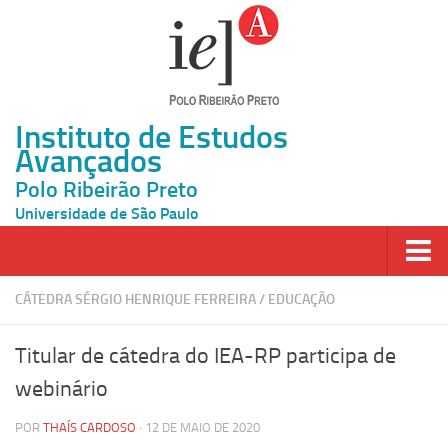
Instituto de Estudos
Avançados
Polo Ribeirão Preto
Universidade de São Paulo
Página Inicial
CÁTEDRA SÉRGIO HENRIQUE FERREIRA
/
EDUCAÇÃO
Ao vivo
Titular de cátedra do IEA-RP participa de
Inscrição
webinário
Atividades
POR
THAÍS CARDOSO
· 12 DE MAIO DE 2020
Cátedras