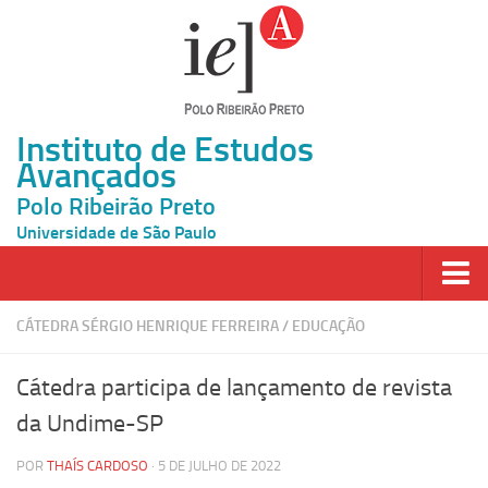
Instituto de Estudos
Avançados
Polo Ribeirão Preto
Universidade de São Paulo
Página Inicial
CÁTEDRA SÉRGIO HENRIQUE FERREIRA
/
EDUCAÇÃO
Ao vivo
Cátedra participa de lançamento de revista
Inscrição
da Undime-SP
Atividades
POR
THAÍS CARDOSO
· 5 DE JULHO DE 2022
Cátedras