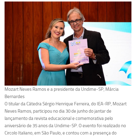
Pesquisa
Grupos de Estudo
Carreira Docente de Impacto
Ciência, Arte, Educação e Sociedade: CienArtES
Grupo de Estudos Avançados em Tecnologia e Informação
em Saúde com foco em Populações Vulneráveis
(Confluencia)
Grupos de estudo encerrados
Grupos de Pesquisa
Mozart Neves Ramos e a presidente da Undime-SP, Márcia
Criminologia Experimental e Segurança Pública
Bernardes
Direito e Tecnologia (Tech Law)
O titular da Cátedra Sérgio Henrique Ferreira, do IEA-RP, Mozart
Neves Ramos, participou no dia 30 de junho do jantar de
Grupo de Pesquisa GPUBLIC – Centro de Estudos em Gestão
lançamento da revista educacional e comemorativa pelo
e Políticas Públicas Contemporâneas
aniversário de 35 anos da Undime-SP. O evento foi realizado no
Grupos de pesquisa encerrados
Circolo Italiano, em São Paulo, e contou com a presença do