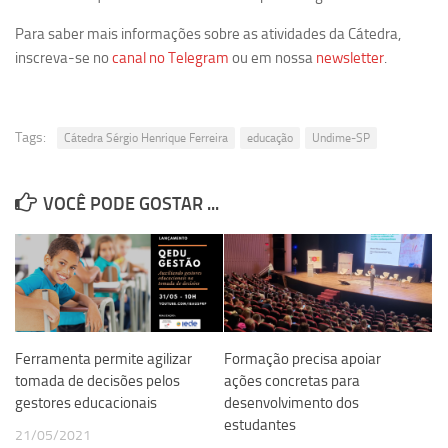
Equipe
Para saber mais informações sobre as atividades da Cátedra,
inscreva-se no
canal no Telegram
ou em nossa
newsletter
.
Estrutura do polo
Espaço de Eventos
Projetos
Tags:
Cátedra Sérgio Henrique Ferreira
educação
Undime-SP
Ciência com Pipoca
Ciência Por Elas
VOCÊ PODE GOSTAR ...
Pint of Science
União Pró-Vacina
USP Analisa
Publicações
Ferramenta permite agilizar
Formação precisa apoiar
Clipping
tomada de decisões pelos
ações concretas para
Documentos
gestores educacionais
desenvolvimento dos
estudantes
Relatórios
21/05/2021