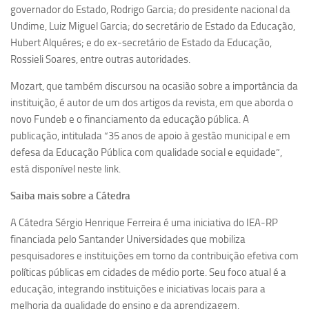
Ano Sabático
governador do Estado, Rodrigo Garcia; do presidente nacional da
Undime, Luiz Miguel Garcia; do secretário de Estado da Educação,
Daniel Domingues dos Santos
Hubert Alquéres; e do ex-secretário de Estado da Educação,
Programas Ano Sabático Encerrados
Rossieli Soares, entre outras autoridades.
Cíntia Rosa Pereira de Lima
Mozart, que também discursou na ocasião sobre a importância da
Cristina Godoy Bernardo de Oliveira (FDRP)
instituição, é autor de um dos artigos da revista, em que aborda o
novo Fundeb e o financiamento da educação pública. A
Evandro Eduardo Seron Ruiz
publicação, intitulada “35 anos de apoio à gestão municipal e em
Fabiana Cristina Severi (FDRP)
defesa da Educação Pública com qualidade social e equidade”,
Fernando de Lima Caneppele
está disponível neste link.
Geciane Silveira Porto
Saiba mais sobre a Cátedra
Maria Paula Costa Bertran
A Cátedra Sérgio Henrique Ferreira é uma iniciativa do IEA-RP
Professor Sênior
financiada pelo Santander Universidades que mobiliza
pesquisadores e instituições em torno da contribuição efetiva com
Professores Seniores Encerrados
políticas públicas em cidades de médio porte. Seu foco atual é a
Institucional
educação, integrando instituições e iniciativas locais para a
Polo Ribeirão Preto
melhoria da qualidade do ensino e da aprendizagem.