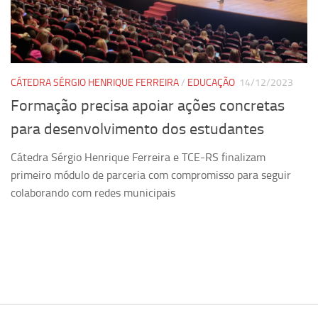
Pesquisa
Grupos de Estudo
Carreira Docente de Impacto
CÁTEDRA SÉRGIO HENRIQUE FERREIRA
/
EDUCAÇÃO
14/12/2023
Ciência, Arte, Educação e Sociedade: CienArtES
Formação precisa apoiar ações concretas
Grupo de Estudos Avançados em Tecnologia e Informação
para desenvolvimento dos estudantes
em Saúde com foco em Populações Vulneráveis
(Confluencia)
Cátedra Sérgio Henrique Ferreira e TCE-RS finalizam
Grupos de estudo encerrados
primeiro módulo de parceria com compromisso para seguir
colaborando com redes municipais
Grupos de Pesquisa
Criminologia Experimental e Segurança Pública
Direito e Tecnologia (Tech Law)
Grupo de Pesquisa GPUBLIC – Centro de Estudos em Gestão
e Políticas Públicas Contemporâneas
Grupos de pesquisa encerrados