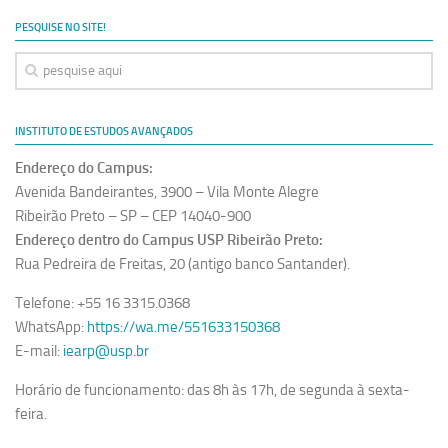
Ano Sabático
PESQUISE NO SITE!
Daniel Domingues dos Santos
Programas Ano Sabático Encerrados
Cíntia Rosa Pereira de Lima
INSTITUTO DE ESTUDOS AVANÇADOS
Cristina Godoy Bernardo de Oliveira (FDRP)
Endereço do Campus:
Evandro Eduardo Seron Ruiz
Avenida Bandeirantes, 3900 – Vila Monte Alegre
Fabiana Cristina Severi (FDRP)
Ribeirão Preto – SP – CEP 14040-900
Endereço dentro do Campus USP Ribeirão Preto:
Fernando de Lima Caneppele
Rua Pedreira de Freitas, 20 (antigo banco Santander).
Geciane Silveira Porto
Telefone: +55 16 3315.0368
Maria Paula Costa Bertran
WhatsApp:
https://wa.me/551633150368
Professor Sênior
E-mail:
iearp@usp.br
Professores Seniores Encerrados
Horário de funcionamento: das 8h às 17h, de segunda à sexta-
Institucional
feira.
Polo Ribeirão Preto