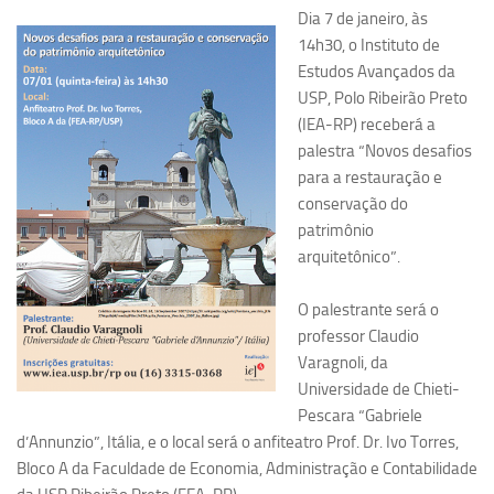
Dia 7 de janeiro, às
Pesquisa
14h30, o Instituto de
Estudos Avançados da
Grupos de Estudo
USP, Polo Ribeirão Preto
Carreira Docente de Impacto
(IEA-RP) receberá a
Ciência, Arte, Educação e Sociedade: CienArtES
palestra “Novos desafios
para a restauração e
Grupo de Estudos Avançados em Tecnologia e Informação
conservação do
em Saúde com foco em Populações Vulneráveis
(Confluencia)
patrimônio
arquitetônico”.
Grupos de estudo encerrados
Grupos de Pesquisa
O palestrante será o
professor Claudio
Criminologia Experimental e Segurança Pública
Varagnoli, da
Direito e Tecnologia (Tech Law)
Universidade de Chieti-
Grupo de Pesquisa GPUBLIC – Centro de Estudos em Gestão
Pescara “Gabriele
e Políticas Públicas Contemporâneas
d’Annunzio”, Itália, e o local será o anfiteatro Prof. Dr. Ivo Torres,
Bloco A da Faculdade de Economia, Administração e Contabilidade
Grupos de pesquisa encerrados