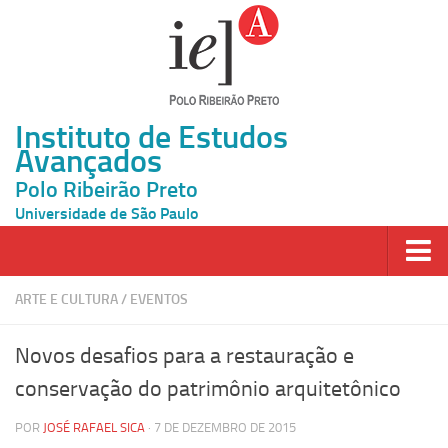
Instituto de Estudos
Avançados
Polo Ribeirão Preto
Universidade de São Paulo
Página Inicial
ARTE E CULTURA
/
EVENTOS
Ao vivo
Novos desafios para a restauração e
Inscrição
conservação do patrimônio arquitetônico
Atividades
POR
JOSÉ RAFAEL SICA
· 7 DE DEZEMBRO DE 2015
Cátedras