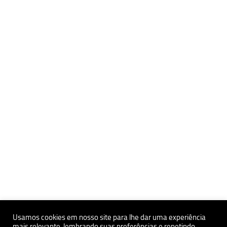
Usamos cookies em nosso site para lhe dar uma experiência
mais relevante, lembrando suas preferências e repetindo