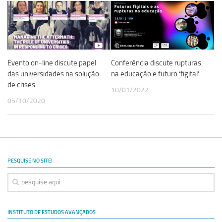
Revista Estudos Avançados
Espaço Cultural
Contato
Newsletter
Evento on-line discute papel
Conferência discute rupturas
das universidades na solução
na educação e futuro ‘figital’
de crises
10/01/2022
05/10/2020
PESQUISE NO SITE!
INSTITUTO DE ESTUDOS AVANÇADOS