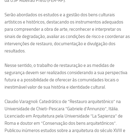
da USP Ribeirão Preto (FEA-RP).
Ano Sabático
Daniel Domingues dos Santos
Serão abordados os estudos e a gestão dos bens culturais
artísticos e históricos, destacando os instrumentos adequados
Programas Ano Sabático Encerrados
para compreender a obra de arte, reconhecer e interpretar os
Cíntia Rosa Pereira de Lima
sinais de degradação, avaliar as condições de risco e coordenar as
Cristina Godoy Bernardo de Oliveira (FDRP)
intervenções de restauro, documentação e divulgação dos
resultados.
Evandro Eduardo Seron Ruiz
Fabiana Cristina Severi (FDRP)
Nesse sentido, o trabalho de restauração e as medidas de
segurança devem ser realizados considerando a sua perspectiva
Fernando de Lima Caneppele
futura e a possibilidade de oferecer às comunidades locais o
Geciane Silveira Porto
inestimável valor de sua história e identidade cultural.
Maria Paula Costa Bertran
Claudio Varagnoli:
Catedrático de “Restauro arquitetônico” na
Professor Sênior
Universidade de Chieti-Pescara “Gabriele d’Annunzio”, Itália.
Professores Seniores Encerrados
Licenciado em Arquitetura pela Universidade “La Sapienza” de
Institucional
Roma e doutor em “Conservação dos bens arquitetônicos”.
Publicou inúmeros estudos sobre a arquitetura do século XVIII e
Polo Ribeirão Preto