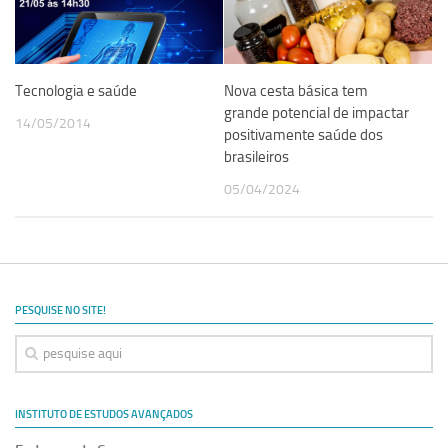
Equipe
Estrutura do polo
Tecnologia e saúde
Nova cesta básica tem
Espaço de Eventos
grande potencial de impactar
14/05/2014
Projetos
positivamente saúde dos
brasileiros
Ciência com Pipoca
05/04/2024
Ciência Por Elas
Pint of Science
União Pró-Vacina
USP Analisa
PESQUISE NO SITE!
Publicações
Clipping
Documentos
INSTITUTO DE ESTUDOS AVANÇADOS
Relatórios