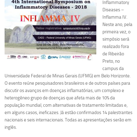
Inflammatory
Pesquisa
Diseases –
Inflamma IV.
Grupos de Estudo
Neste ano, pela
Carreira Docente de Impacto
primeira vez, o
simpósio será
Ciência, Arte, Educação e Sociedade: CienArtES
realizado fora
Grupo de Estudos Avançados em Tecnologia e Informação
de Ribeirão
em Saúde com foco em Populações Vulneráveis
Preto, no
(Confluencia)
campus da
Grupos de estudo encerrados
Universidade Federal de Minas Gerais (UFMG) em Belo Horizonte.
O evento reúne pesquisadores brasileiros e de outros países para
Grupos de Pesquisa
discutir os avanços em doenças inflamatórias, um complexo e
Criminologia Experimental e Segurança Pública
heterogêneo grupo de doenças que afeta mais de 10% da
Direito e Tecnologia (Tech Law)
população mundial, com alternativas de tratamento limitadas e,
em alguns casos, ineficazes. Já estão confirmados 14 palestrantes
Grupo de Pesquisa GPUBLIC – Centro de Estudos em Gestão
nacionais e seis internacionais. Todas as apresentações serão em
e Políticas Públicas Contemporâneas
inglês.
Grupos de pesquisa encerrados