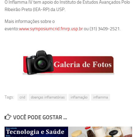
O Inflamma IV tem apoio do Instituto de Estudos Avançados Polo
Ano Sabático
Ribeirão Preto (IEA-RP) da USP.
Daniel Domingues dos Santos
Mais informações sobre o
Programas Ano Sabático Encerrados
evento:
www.symposiumcrid.fmrp.usp.br
ou (31) 3409-2521.
Cíntia Rosa Pereira de Lima
Cristina Godoy Bernardo de Oliveira (FDRP)
Evandro Eduardo Seron Ruiz
Fabiana Cristina Severi (FDRP)
Fernando de Lima Caneppele
Geciane Silveira Porto
Maria Paula Costa Bertran
Tags:
crid
doenças inflamatórias
inflamação
inflamma
Professor Sênior
Professores Seniores Encerrados
VOCÊ PODE GOSTAR ...
Institucional
Polo Ribeirão Preto