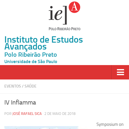
Instituto de Estudos
Avançados
Polo Ribeirão Preto
Universidade de São Paulo
Página Inicial
EVENTOS
/
SAÚDE
Ao vivo
IV Inflamma
Inscrição
POR
JOSÉ RAFAEL SICA
· 2 DE MAIO DE 2018
Atividades
Symposium on
Cátedras