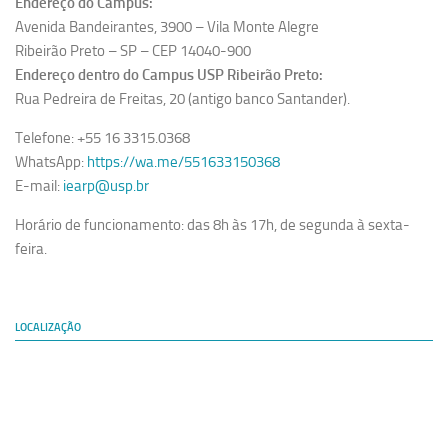
Endereço do Campus:
Revista Estudos Avançados
Avenida Bandeirantes, 3900 – Vila Monte Alegre
Espaço Cultural
Ribeirão Preto – SP – CEP 14040-900
Endereço dentro do Campus USP Ribeirão Preto:
Contato
Rua Pedreira de Freitas, 20 (antigo banco Santander).
Newsletter
Telefone: +55 16 3315.0368
WhatsApp:
https://wa.me/551633150368
E-mail:
iearp@usp.br
Horário de funcionamento: das 8h às 17h, de segunda à sexta-
feira.
LOCALIZAÇÃO