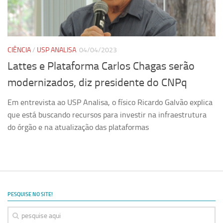
Ano Sabático
Daniel Domingues dos Santos
Programas Ano Sabático Encerrados
CIÊNCIA
/
USP ANALISA
04/04/2023
Cíntia Rosa Pereira de Lima
Lattes e Plataforma Carlos Chagas serão
Cristina Godoy Bernardo de Oliveira (FDRP)
modernizados, diz presidente do CNPq
Evandro Eduardo Seron Ruiz
Em entrevista ao USP Analisa, o físico Ricardo Galvão explica
Fabiana Cristina Severi (FDRP)
que está buscando recursos para investir na infraestrutura
Fernando de Lima Caneppele
do órgão e na atualização das plataformas
Geciane Silveira Porto
Maria Paula Costa Bertran
Professor Sênior
Professores Seniores Encerrados
PESQUISE NO SITE!
Institucional
Polo Ribeirão Preto