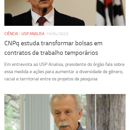
Pesquisa
Grupos de Estudo
Carreira Docente de Impacto
CIÊNCIA
/
USP ANALISA
19/04/2023
Ciência, Arte, Educação e Sociedade: CienArtES
CNPq estuda transformar bolsas em
Grupo de Estudos Avançados em Tecnologia e Informação
contratos de trabalho temporários
em Saúde com foco em Populações Vulneráveis
(Confluencia)
Em entrevista ao USP Analisa, presidente do órgão fala sobre
Grupos de estudo encerrados
essa medida e ações para aumentar a diversidade de gênero,
racial e territorial entre os projetos de pesquisa
Grupos de Pesquisa
Criminologia Experimental e Segurança Pública
Direito e Tecnologia (Tech Law)
Grupo de Pesquisa GPUBLIC – Centro de Estudos em Gestão
e Políticas Públicas Contemporâneas
Grupos de pesquisa encerrados