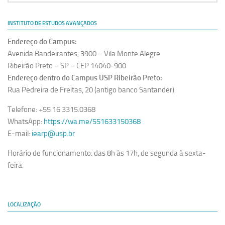
Equipe
INSTITUTO DE ESTUDOS AVANÇADOS
Estrutura do polo
Endereço do Campus:
Espaço de Eventos
Avenida Bandeirantes, 3900 – Vila Monte Alegre
Projetos
Ribeirão Preto – SP – CEP 14040-900
Endereço dentro do Campus USP Ribeirão Preto:
Ciência com Pipoca
Rua Pedreira de Freitas, 20 (antigo banco Santander).
Ciência Por Elas
Telefone: +55 16 3315.0368
Pint of Science
WhatsApp:
https://wa.me/551633150368
União Pró-Vacina
E-mail:
iearp@usp.br
USP Analisa
Horário de funcionamento: das 8h às 17h, de segunda à sexta-
feira.
Publicações
Clipping
Documentos
LOCALIZAÇÃO
Relatórios