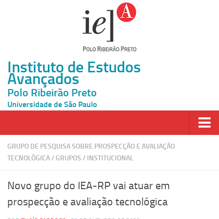
Instituto de Estudos
Avançados
Polo Ribeirão Preto
Universidade de São Paulo
Página Inicial
GRUPO DE PESQUISA SOBRE PROSPECÇÃO E AVALIAÇÃO
TECNOLÓGICA
/
GRUPOS
/
INSTITUCIONAL
Ao vivo
Inscrição
Novo grupo do IEA-RP vai atuar em
Atividades
prospecção e avaliação tecnológica
Cátedras