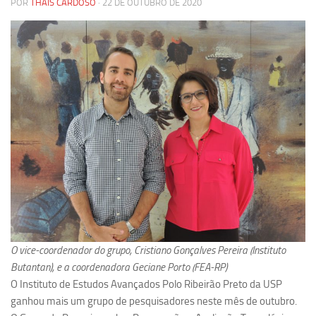
POR
THAÍS CARDOSO
· 22 DE OUTUBRO DE 2020
Pesquisa
Grupos de Estudo
Carreira Docente de Impacto
Ciência, Arte, Educação e Sociedade: CienArtES
Grupo de Estudos Avançados em Tecnologia e Informação
em Saúde com foco em Populações Vulneráveis
(Confluencia)
Grupos de estudo encerrados
Grupos de Pesquisa
Criminologia Experimental e Segurança Pública
Direito e Tecnologia (Tech Law)
O vice-coordenador do grupo, Cristiano Gonçalves Pereira (Instituto
Grupo de Pesquisa GPUBLIC – Centro de Estudos em Gestão
Butantan), e a coordenadora Geciane Porto (FEA-RP)
e Políticas Públicas Contemporâneas
O Instituto de Estudos Avançados Polo Ribeirão Preto da USP
Grupos de pesquisa encerrados
ganhou mais um grupo de pesquisadores neste mês de outubro.