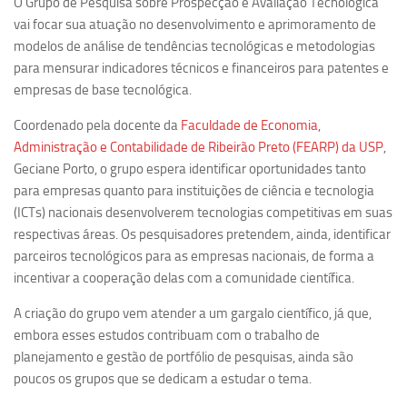
O Grupo de Pesquisa sobre Prospecção e Avaliação Tecnológica
Ano Sabático
vai focar sua atuação no desenvolvimento e aprimoramento de
Daniel Domingues dos Santos
modelos de análise de tendências tecnológicas e metodologias
para mensurar indicadores técnicos e financeiros para patentes e
Programas Ano Sabático Encerrados
empresas de base tecnológica.
Cíntia Rosa Pereira de Lima
Coordenado pela docente da
Faculdade de Economia,
Cristina Godoy Bernardo de Oliveira (FDRP)
Administração e Contabilidade de Ribeirão Preto (FEARP) da USP
,
Evandro Eduardo Seron Ruiz
Geciane Porto, o grupo espera identificar oportunidades tanto
Fabiana Cristina Severi (FDRP)
para empresas quanto para instituições de ciência e tecnologia
(ICTs) nacionais desenvolverem tecnologias competitivas em suas
Fernando de Lima Caneppele
respectivas áreas. Os pesquisadores pretendem, ainda, identificar
Geciane Silveira Porto
parceiros tecnológicos para as empresas nacionais, de forma a
incentivar a cooperação delas com a comunidade científica.
Maria Paula Costa Bertran
Professor Sênior
A criação do grupo vem atender a um gargalo científico, já que,
embora esses estudos contribuam com o trabalho de
Professores Seniores Encerrados
planejamento e gestão de portfólio de pesquisas, ainda são
Institucional
poucos os grupos que se dedicam a estudar o tema.
Polo Ribeirão Preto