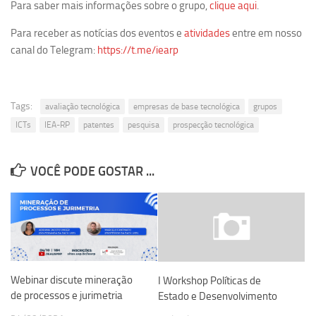
Para saber mais informações sobre o grupo,
clique aqui
.
Equipe
Para receber as notícias dos eventos e
atividades
entre em nosso
Estrutura do polo
canal do Telegram:
https://t.me/iearp
Espaço de Eventos
Projetos
Tags:
avaliação tecnológica
empresas de base tecnológica
grupos
Ciência com Pipoca
ICTs
IEA-RP
patentes
pesquisa
prospecção tecnológica
Ciência Por Elas
Pint of Science
VOCÊ PODE GOSTAR ...
União Pró-Vacina
USP Analisa
Publicações
Clipping
Webinar discute mineração
I Workshop Políticas de
Documentos
de processos e jurimetria
Estado e Desenvolvimento​
Relatórios