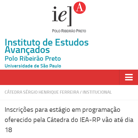
Instituto de Estudos
Avançados
Polo Ribeirão Preto
Universidade de São Paulo
Página Inicial
CÁTEDRA SÉRGIO HENRIQUE FERREIRA
/
INSTITUCIONAL
Ao vivo
Inscrições para estágio em programação
Inscrição
oferecido pela Cátedra do IEA-RP vão até dia
Atividades
18
Cátedras