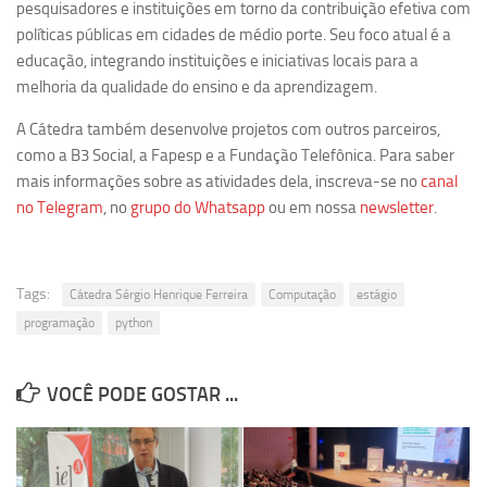
pesquisadores e instituições em torno da contribuição efetiva com
Equipe
políticas públicas em cidades de médio porte. Seu foco atual é a
educação, integrando instituições e iniciativas locais para a
Estrutura do polo
melhoria da qualidade do ensino e da aprendizagem.
Espaço de Eventos
A Cátedra também desenvolve projetos com outros parceiros,
Projetos
como a B3 Social, a Fapesp e a Fundação Telefônica. Para saber
Ciência com Pipoca
mais informações sobre as atividades dela, inscreva-se no
canal
no Telegram
, no
grupo do Whatsapp
ou em nossa
newsletter
.
Ciência Por Elas
Pint of Science
União Pró-Vacina
Tags:
Cátedra Sérgio Henrique Ferreira
Computação
estágio
USP Analisa
programação
python
Publicações
VOCÊ PODE GOSTAR ...
Clipping
Documentos
Relatórios