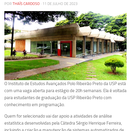
POR
THAÍS CARDOSO
· 11 DE JULHO DE 2023
Pesquisa
Grupos de Estudo
Carreira Docente de Impacto
Ciência, Arte, Educação e Sociedade: CienArtES
Grupo de Estudos Avançados em Tecnologia e Informação
em Saúde com foco em Populações Vulneráveis
(Confluencia)
Grupos de estudo encerrados
Grupos de Pesquisa
O Instituto de Estudos Avançados Polo Ribeirão Preto da USP está
Criminologia Experimental e Segurança Pública
com uma vaga aberta para estágio de 20h semanais. Ela é voltada
para estudantes de graduação da USP Ribeirão Preto com
Direito e Tecnologia (Tech Law)
conhecimento em programação.
Grupo de Pesquisa GPUBLIC – Centro de Estudos em Gestão
e Políticas Públicas Contemporâneas
Quem for selecionado vai dar apoio a atividades de análise
estatística desenvolvidas pela Cátedra Sérgio Henrique Ferreira,
Grupos de pesquisa encerrados
incluindo a criação e manutenção de sistemas automatizados de