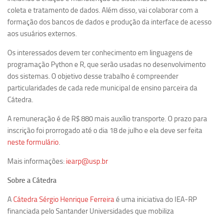
Ano Sabático
coleta e tratamento de dados. Além disso, vai colaborar com a
Daniel Domingues dos Santos
formação dos bancos de dados e produção da interface de acesso
aos usuários externos.
Programas Ano Sabático Encerrados
Os interessados devem ter conhecimento em linguagens de
Cíntia Rosa Pereira de Lima
programação Python e R, que serão usadas no desenvolvimento
Cristina Godoy Bernardo de Oliveira (FDRP)
dos sistemas. O objetivo desse trabalho é compreender
Evandro Eduardo Seron Ruiz
particularidades de cada rede municipal de ensino parceira da
Cátedra.
Fabiana Cristina Severi (FDRP)
Fernando de Lima Caneppele
A remuneração é de R$ 880 mais auxílio transporte. O prazo para
inscrição foi prorrogado até o dia 18 de julho e ela deve ser feita
Geciane Silveira Porto
neste formulário
.
Maria Paula Costa Bertran
Mais informações:
iearp@usp.br
Professor Sênior
Sobre a Cátedra
Professores Seniores Encerrados
Institucional
A
Cátedra Sérgio Henrique Ferreira
é uma iniciativa do IEA-RP
financiada pelo Santander Universidades que mobiliza
Polo Ribeirão Preto