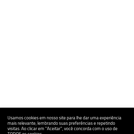
Usamos cookies em nosso site para lhe dar uma experiência
mais relevante, lembrando suas preferências e repetindo
Políticas de Privacidade e Proteçãoa de Dados Pessoais
visitas. Ao clicar em "Aceitar", você concorda com o uso de