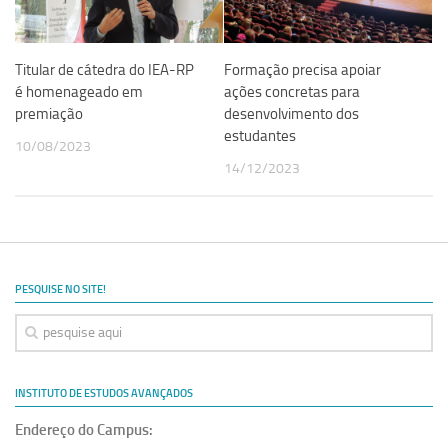
Revista Estudos Avançados
Espaço Cultural
Titular de cátedra do IEA-RP
Formação precisa apoiar
Contato
é homenageado em
ações concretas para
premiação
desenvolvimento dos
Newsletter
estudantes
10/08/2023
14/12/2023
PESQUISE NO SITE!
INSTITUTO DE ESTUDOS AVANÇADOS
Endereço do Campus: