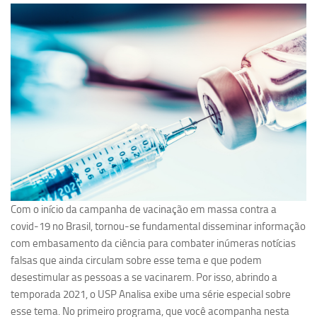
Pesquisa
Grupos de Estudo
Carreira Docente de Impacto
Ciência, Arte, Educação e Sociedade: CienArtES
Grupo de Estudos Avançados em Tecnologia e Informação
em Saúde com foco em Populações Vulneráveis
(Confluencia)
Grupos de estudo encerrados
Grupos de Pesquisa
Com o início da campanha de vacinação em massa contra a
Criminologia Experimental e Segurança Pública
covid-19 no Brasil, tornou-se fundamental disseminar informação
Direito e Tecnologia (Tech Law)
com embasamento da ciência para combater inúmeras notícias
falsas que ainda circulam sobre esse tema e que podem
Grupo de Pesquisa GPUBLIC – Centro de Estudos em Gestão
desestimular as pessoas a se vacinarem. Por isso, abrindo a
e Políticas Públicas Contemporâneas
temporada 2021, o USP Analisa exibe uma série especial sobre
Grupos de pesquisa encerrados
esse tema. No primeiro programa, que você acompanha nesta