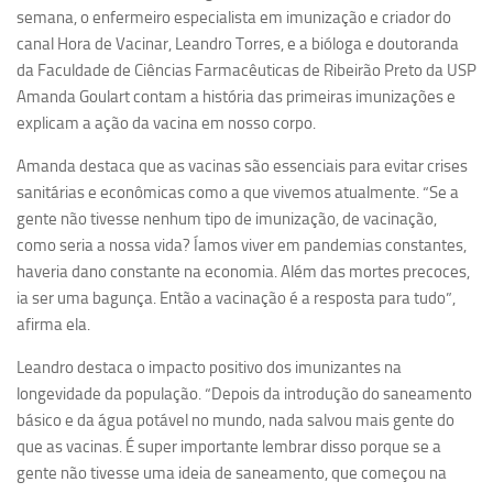
Ano Sabático
semana, o enfermeiro especialista em imunização e criador do
canal Hora de Vacinar, Leandro Torres, e a bióloga e doutoranda
Daniel Domingues dos Santos
da Faculdade de Ciências Farmacêuticas de Ribeirão Preto da USP
Programas Ano Sabático Encerrados
Amanda Goulart contam a história das primeiras imunizações e
Cíntia Rosa Pereira de Lima
explicam a ação da vacina em nosso corpo.
Cristina Godoy Bernardo de Oliveira (FDRP)
Amanda destaca que as vacinas são essenciais para evitar crises
sanitárias e econômicas como a que vivemos atualmente. “Se a
Evandro Eduardo Seron Ruiz
gente não tivesse nenhum tipo de imunização, de vacinação,
Fabiana Cristina Severi (FDRP)
como seria a nossa vida? Íamos viver em pandemias constantes,
Fernando de Lima Caneppele
haveria dano constante na economia. Além das mortes precoces,
ia ser uma bagunça. Então a vacinação é a resposta para tudo”,
Geciane Silveira Porto
afirma ela.
Maria Paula Costa Bertran
Leandro destaca o impacto positivo dos imunizantes na
Professor Sênior
longevidade da população. “Depois da introdução do saneamento
Professores Seniores Encerrados
básico e da água potável no mundo, nada salvou mais gente do
que as vacinas. É super importante lembrar disso porque se a
Institucional
gente não tivesse uma ideia de saneamento, que começou na
Polo Ribeirão Preto