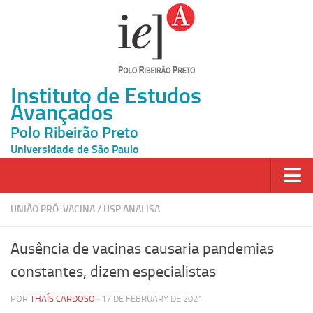
Instituto de Estudos
Avançados
Polo Ribeirão Preto
Universidade de São Paulo
Página Inicial
UNIÃO PRÓ-VACINA
/
USP ANALISA
Ao vivo
Ausência de vacinas causaria pandemias
Inscrição
constantes, dizem especialistas
Atividades
POR
THAÍS CARDOSO
· 17 DE FEBRUARY DE 2021
Cátedras