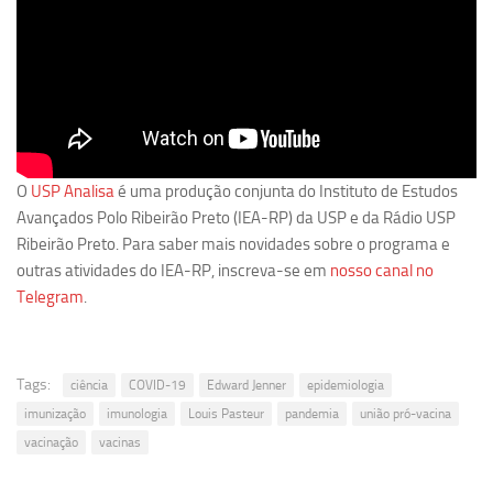
Revista Estudos Avançados
Espaço Cultural
Contato
Newsletter
O
USP Analisa
é uma produção conjunta do Instituto de Estudos
Avançados Polo Ribeirão Preto (IEA-RP) da USP e da Rádio USP
Ribeirão Preto. Para saber mais novidades sobre o programa e
outras atividades do IEA-RP, inscreva-se em
nosso canal no
Telegram
.
Tags:
ciência
COVID-19
Edward Jenner
epidemiologia
imunização
imunologia
Louis Pasteur
pandemia
união pró-vacina
vacinação
vacinas