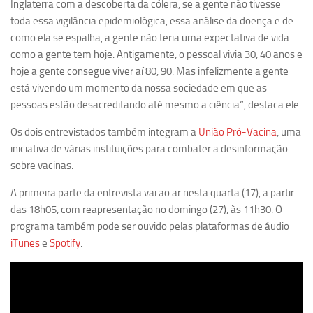
Inglaterra com a descoberta da cólera, se a gente não tivesse
Equipe
toda essa vigilância epidemiológica, essa análise da doença e de
como ela se espalha, a gente não teria uma expectativa de vida
Estrutura do polo
como a gente tem hoje. Antigamente, o pessoal vivia 30, 40 anos e
Espaço de Eventos
hoje a gente consegue viver aí 80, 90. Mas infelizmente a gente
está vivendo um momento da nossa sociedade em que as
Projetos
pessoas estão desacreditando até mesmo a ciência”, destaca ele.
Ciência com Pipoca
Os dois entrevistados também integram a
União Pró-Vacina
, uma
Ciência Por Elas
iniciativa de várias instituições para combater a desinformação
Pint of Science
sobre vacinas.
União Pró-Vacina
A primeira parte da entrevista vai ao ar nesta quarta (17), a partir
USP Analisa
das 18h05, com reapresentação no domingo (27), às 11h30. O
programa também pode ser ouvido pelas plataformas de áudio
Publicações
iTunes
e
Spotify
.
Clipping
Documentos
Relatórios