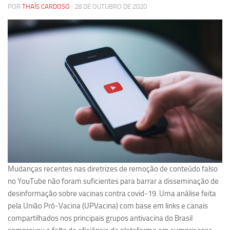
POR
THAÍS CARDOSO
· 28 DE OUTUBRO DE 2020
Pesquisa
Grupos de Estudo
Carreira Docente de Impacto
Ciência, Arte, Educação e Sociedade: CienArtES
Grupo de Estudos Avançados em Tecnologia e Informação
em Saúde com foco em Populações Vulneráveis
(Confluencia)
Grupos de estudo encerrados
Grupos de Pesquisa
Criminologia Experimental e Segurança Pública
Mudanças recentes nas diretrizes de remoção de conteúdo falso
Direito e Tecnologia (Tech Law)
no YouTube não foram suficientes para barrar a disseminação de
Grupo de Pesquisa GPUBLIC – Centro de Estudos em Gestão
desinformação sobre vacinas contra covid-19. Uma análise feita
e Políticas Públicas Contemporâneas
pela União Pró-Vacina (UPVacina) com base em links e canais
compartilhados nos principais grupos antivacina do Brasil
Grupos de pesquisa encerrados