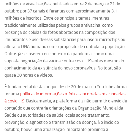
milhões de visualizações, publicados entre 2 de março e 21 de
Equipe
outubro por 37 canais diferentes com aproximadamente 3,1
milhões de inscritos. Entre os principais temas, mentiras
Estrutura do polo
tradicionalmente utilizadas pelos grupos antivacina, como
Espaço de Eventos
presença de células de fetos abortados na composição dos
Projetos
imunizantes e uso dessas substâncias para inserir microchips ou
alterar o DNA humano com o propósito de controlar a população.
Ciência com Pipoca
Outras já se inserem no contexto da pandemia, como uma
Ciência Por Elas
suposta negociação da vacina contra covid-19 antes mesmo do
conhecimento da existência do novo coronavírus. No total, são
Pint of Science
quase 30 horas de vídeos.
União Pró-Vacina
É fundamental destacar que desde 20 de maio, o YouTube afirma
USP Analisa
ter uma
política de informações médicas incorretas relacionadas
Publicações
à covid-19
. Basicamente, a plataforma diz não permitir o envio de
conteúdo que contrarie orientações da Organização Mundial da
Clipping
Saúde ou autoridades de saúde locais sobre tratamento,
Documentos
prevenção, diagnóstico e transmissão da doença. No início de
Relatórios
outubro, houve uma atualização importante proibindo a