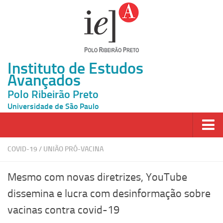
Instituto de Estudos
Avançados
Polo Ribeirão Preto
Universidade de São Paulo
Página Inicial
COVID-19
/
UNIÃO PRÓ-VACINA
Ao vivo
Mesmo com novas diretrizes, YouTube
Inscrição
dissemina e lucra com desinformação sobre
Atividades
vacinas contra covid-19
Cátedras