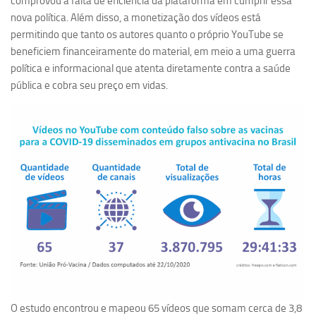
comprovou a falta de eficiência da plataforma em cumprir essa
Ano Sabático
nova política. Além disso, a monetização dos vídeos está
Daniel Domingues dos Santos
permitindo que tanto os autores quanto o próprio YouTube se
beneficiem financeiramente do material, em meio a uma guerra
Programas Ano Sabático Encerrados
política e informacional que atenta diretamente contra a saúde
Cíntia Rosa Pereira de Lima
pública e cobra seu preço em vidas.
Cristina Godoy Bernardo de Oliveira (FDRP)
Evandro Eduardo Seron Ruiz
Fabiana Cristina Severi (FDRP)
Fernando de Lima Caneppele
Geciane Silveira Porto
Maria Paula Costa Bertran
Professor Sênior
Professores Seniores Encerrados
Institucional
O estudo encontrou e mapeou 65 vídeos que somam cerca de 3,8
Polo Ribeirão Preto