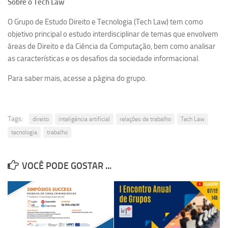
Sobre o Tech Law
Revista Estudos Avançados
O Grupo de Estudo Direito e Tecnologia (Tech Law) tem como
Espaço Cultural
objetivo principal o estudo interdisciplinar de temas que envolvem
Contato
áreas de Direito e da Ciência da Computação, bem como analisar
as características e os desafios da sociedade informacional.
Newsletter
Para saber mais, acesse a página do grupo.
Tags:
direito
inteligência artificial
relações de trabalho
Tech Law
tecnologia
trabalho
VOCÊ PODE GOSTAR ...