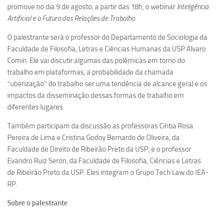
Ano Sabático
promove no dia 9 de agosto, a partir das 18h, o webinar
Inteligência
Artificial e o Futuro das Relações de Trabalho
.
Daniel Domingues dos Santos
Programas Ano Sabático Encerrados
O palestrante será o professor do Departamento de Sociologia da
Faculdade de Filosofia, Letras e Ciências Humanas da USP Alvaro
Cíntia Rosa Pereira de Lima
Comin. Ele vai discutir algumas das polêmicas em torno do
Cristina Godoy Bernardo de Oliveira (FDRP)
trabalho em plataformas, a probabilidade da chamada
“uberização” do trabalho ser uma tendência de alcance geral e os
Evandro Eduardo Seron Ruiz
impactos da disseminação dessas formas de trabalho em
Fabiana Cristina Severi (FDRP)
diferentes lugares.
Fernando de Lima Caneppele
Também participam da discussão as professoras Cíntia Rosa
Geciane Silveira Porto
Pereira de Lima e Cristina Godoy Bernardo de Oliveira, da
Maria Paula Costa Bertran
Faculdade de Direito de Ribeirão Preto da USP, e o professor
Evandro Ruiz Seron, da Faculdade de Filosofia, Ciências e Letras
Professor Sênior
de Ribeirão Preto da USP. Eles integram o Grupo Tech Law do IEA-
Professores Seniores Encerrados
RP.
Institucional
Sobre o palestrante
Polo Ribeirão Preto