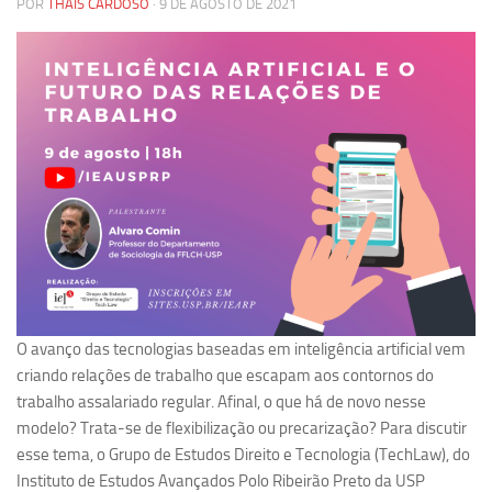
POR
THAÍS CARDOSO
· 9 DE AGOSTO DE 2021
Pesquisa
Grupos de Estudo
Carreira Docente de Impacto
Ciência, Arte, Educação e Sociedade: CienArtES
Grupo de Estudos Avançados em Tecnologia e Informação
em Saúde com foco em Populações Vulneráveis
(Confluencia)
Grupos de estudo encerrados
Grupos de Pesquisa
Criminologia Experimental e Segurança Pública
O avanço das tecnologias baseadas em inteligência artificial vem
Direito e Tecnologia (Tech Law)
criando relações de trabalho que escapam aos contornos do
trabalho assalariado regular. Afinal, o que há de novo nesse
Grupo de Pesquisa GPUBLIC – Centro de Estudos em Gestão
modelo? Trata-se de flexibilização ou precarização? Para discutir
e Políticas Públicas Contemporâneas
esse tema, o Grupo de Estudos Direito e Tecnologia (TechLaw), do
Grupos de pesquisa encerrados
Instituto de Estudos Avançados Polo Ribeirão Preto da USP