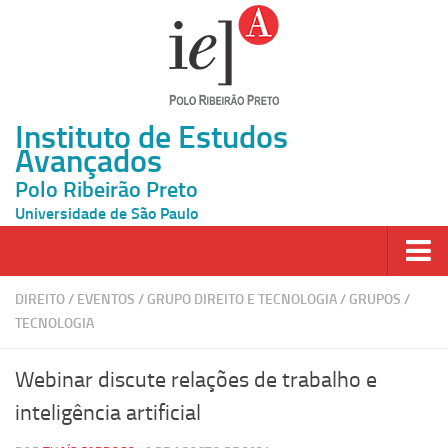
Instituto de Estudos
Avançados
Polo Ribeirão Preto
Universidade de São Paulo
Página Inicial
DIREITO
/
EVENTOS
/
GRUPO DIREITO E TECNOLOGIA
/
GRUPOS
/
TECNOLOGIA
Ao vivo
Inscrição
Webinar discute relações de trabalho e
Atividades
inteligência artificial
Cátedras