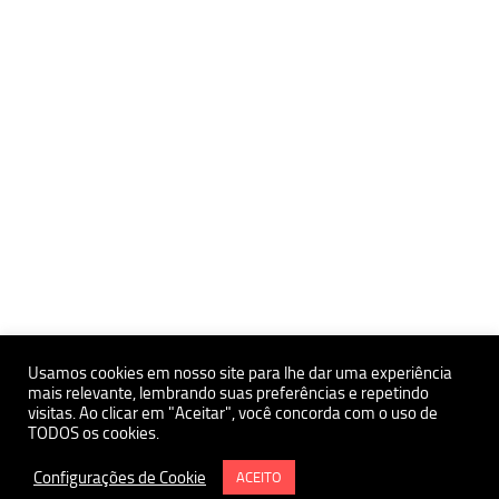
Usamos cookies em nosso site para lhe dar uma experiência
mais relevante, lembrando suas preferências e repetindo
visitas. Ao clicar em "Aceitar", você concorda com o uso de
Políticas de Privacidade e Proteçãoa de Dados Pessoais
TODOS os cookies.
Política de uso de Cookies
Instituto de Estudos Avançados da USP Polo Ribeirão Preto
Configurações de Cookie
ACEITO
Termo e Condições de Uso do Site