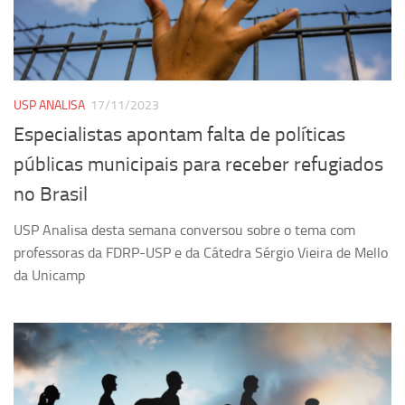
Pesquisa
Grupos de Estudo
Carreira Docente de Impacto
USP ANALISA
17/11/2023
Ciência, Arte, Educação e Sociedade: CienArtES
Especialistas apontam falta de políticas
Grupo de Estudos Avançados em Tecnologia e Informação
públicas municipais para receber refugiados
em Saúde com foco em Populações Vulneráveis
(Confluencia)
no Brasil
Grupos de estudo encerrados
USP Analisa desta semana conversou sobre o tema com
Grupos de Pesquisa
professoras da FDRP-USP e da Cátedra Sérgio Vieira de Mello
da Unicamp
Criminologia Experimental e Segurança Pública
Direito e Tecnologia (Tech Law)
Grupo de Pesquisa GPUBLIC – Centro de Estudos em Gestão
e Políticas Públicas Contemporâneas
Grupos de pesquisa encerrados