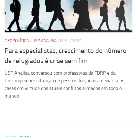
Ano Sabático
Daniel Domingues dos Santos
Programas Ano Sabático Encerrados
Cíntia Rosa Pereira de Lima
GEOPOLÍTICA
/
USP ANALISA
02/11/2023
Cristina Godoy Bernardo de Oliveira (FDRP)
Para especialistas, crescimento do número
Evandro Eduardo Seron Ruiz
de refugiados é crise sem fim
Fabiana Cristina Severi (FDRP)
USP Analisa conversou com professoras da FDRP e da
Fernando de Lima Caneppele
Unicamp sobre situação de pessoas forçadas a deixar suas
Geciane Silveira Porto
casas em virtude dos atuais conflitos armados em todo o
Maria Paula Costa Bertran
mundo
Professor Sênior
Professores Seniores Encerrados
Institucional
Polo Ribeirão Preto