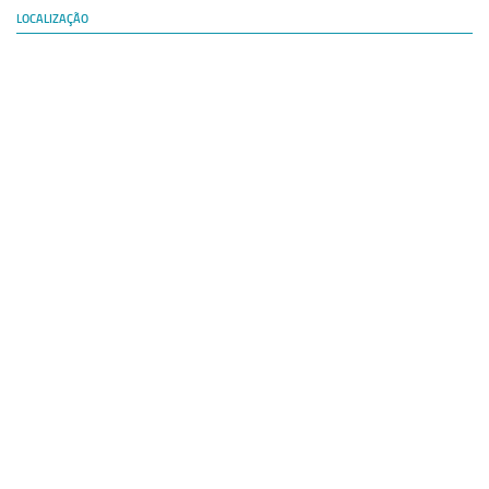
Revista Estudos Avançados
LOCALIZAÇÃO
Espaço Cultural
Contato
Newsletter