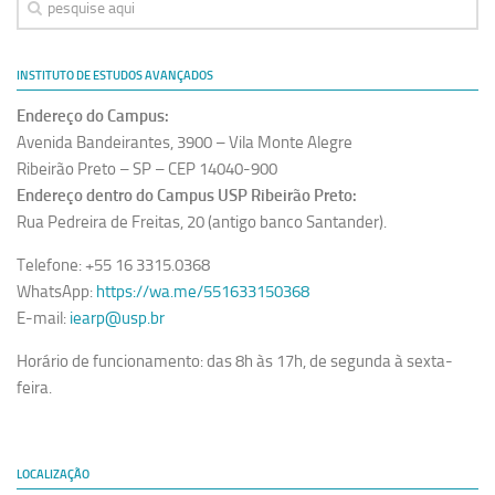
Equipe
Estrutura do polo
INSTITUTO DE ESTUDOS AVANÇADOS
Espaço de Eventos
Endereço do Campus:
Projetos
Avenida Bandeirantes, 3900 – Vila Monte Alegre
Ribeirão Preto – SP – CEP 14040-900
Ciência com Pipoca
Endereço dentro do Campus USP Ribeirão Preto:
Ciência Por Elas
Rua Pedreira de Freitas, 20 (antigo banco Santander).
Pint of Science
Telefone: +55 16 3315.0368
União Pró-Vacina
WhatsApp:
https://wa.me/551633150368
E-mail:
iearp@usp.br
USP Analisa
Horário de funcionamento: das 8h às 17h, de segunda à sexta-
Publicações
feira.
Clipping
Documentos
Relatórios
LOCALIZAÇÃO