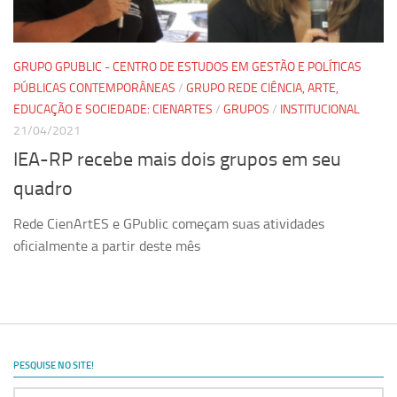
Ano Sabático
Daniel Domingues dos Santos
Programas Ano Sabático Encerrados
GRUPO GPUBLIC - CENTRO DE ESTUDOS EM GESTÃO E POLÍTICAS
PÚBLICAS CONTEMPORÂNEAS
/
GRUPO REDE CIÊNCIA, ARTE,
Cíntia Rosa Pereira de Lima
EDUCAÇÃO E SOCIEDADE: CIENARTES
/
GRUPOS
/
INSTITUCIONAL
Cristina Godoy Bernardo de Oliveira (FDRP)
21/04/2021
Evandro Eduardo Seron Ruiz
IEA-RP recebe mais dois grupos em seu
Fabiana Cristina Severi (FDRP)
quadro
Fernando de Lima Caneppele
Rede CienArtES e GPublic começam suas atividades
Geciane Silveira Porto
oficialmente a partir deste mês
Maria Paula Costa Bertran
Professor Sênior
Professores Seniores Encerrados
Institucional
PESQUISE NO SITE!
Polo Ribeirão Preto