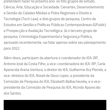
pretendem fazer no próximo ano: os três grupos de estudo,
Ano Sabático
Ciência, Arte, Educação e Sociedade: Cienartes, Desenvolvimento
Daniel Domingues dos Santos
e Gestão de Cidades Médias e Polos Regionais e Direito e
Programas Ano Sabático Encerrados
Tecnologia (Tech Law), e dois grupos de pesquisa, Centro de
Estudos em Gestão e Políticas Públicas Contemporâneas (GPublic)
Cíntia Rosa Pereira de Lima
e Prospecção e Avaliação Tecnológica. Já o terceiro grupo de
Cristina Godoy Bernardo de Oliveira (FDRP)
pesquisa, Criminologia Experimental e Segurança Pública,
aprovado recentemente, vai falar apenas sobre seu planejamento
Evandro Eduardo Seron Ruiz
para 2022.
Fabiana Cristina Severi (FDRP)
Além disso, participam da abertura o coordenador do IEA-RP,
Fernando de Lima Caneppele
Antonio José da Costa Filho, a vice-coordenadora do IEA-RP, Carla
Geciane Silveira Porto
Aparecida Arena Ventura, o diretor do IEA, Guilherme Ary Plonski, a
Maria Paula Costa Bertran
vice-diretora do IEA, Roseli de Deus Lopes, a presidente da
Comissão de Pesquisa do IEA, Elizabeth Balbachevsky, e o vice-
Professor Sênior
presidente da Comissão de Pesquisa do IEA, Alcindo Aparecido
Professores Seniores Encerrados
dos Santos.
Institucional
Polo Ribeirão Preto