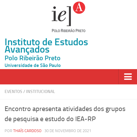
Instituto de Estudos
Avançados
Polo Ribeirão Preto
Universidade de São Paulo
Página Inicial
EVENTOS
/
INSTITUCIONAL
Ao vivo
Encontro apresenta atividades dos grupos
Inscrição
de pesquisa e estudo do IEA-RP
Atividades
POR
THAÍS CARDOSO
· 30 DE NOVEMBRO DE 2021
Cátedras