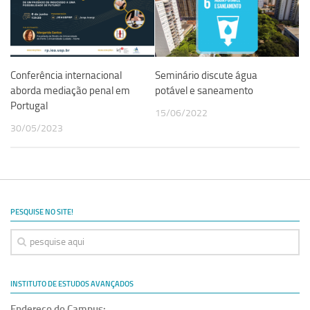
Revista Estudos Avançados
Espaço Cultural
Contato
Conferência internacional
Seminário discute água
Newsletter
aborda mediação penal em
potável e saneamento
Portugal
15/06/2022
30/05/2023
PESQUISE NO SITE!
INSTITUTO DE ESTUDOS AVANÇADOS
Endereço do Campus: