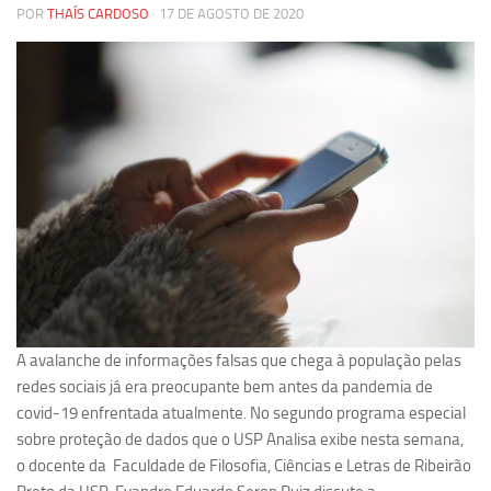
POR
THAÍS CARDOSO
· 17 DE AGOSTO DE 2020
Pesquisa
Grupos de Estudo
Carreira Docente de Impacto
Ciência, Arte, Educação e Sociedade: CienArtES
Grupo de Estudos Avançados em Tecnologia e Informação
em Saúde com foco em Populações Vulneráveis
(Confluencia)
Grupos de estudo encerrados
Grupos de Pesquisa
Criminologia Experimental e Segurança Pública
A avalanche de informações falsas que chega à população pelas
Direito e Tecnologia (Tech Law)
redes sociais já era preocupante bem antes da pandemia de
Grupo de Pesquisa GPUBLIC – Centro de Estudos em Gestão
covid-19 enfrentada atualmente. No segundo programa especial
e Políticas Públicas Contemporâneas
sobre proteção de dados que o USP Analisa exibe nesta semana,
o docente da Faculdade de Filosofia, Ciências e Letras de Ribeirão
Grupos de pesquisa encerrados