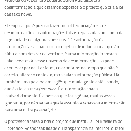
Preto da USP, Evandro Eduardo Seron Ruiz discute a
Ano Sabático
desinformação a que estamos expostos e o projeto que cria a lei
Daniel Domingues dos Santos
das fake news.
Programas Ano Sabático Encerrados
Ele explica que é preciso fazer uma diferenciação entre
Cíntia Rosa Pereira de Lima
desinformação e as informações falsas repassadas por conta da
ingenuidade de algumas pessoas. “Desinformação é a
Cristina Godoy Bernardo de Oliveira (FDRP)
informação falsa criada com o objetivo de influenciar a opinião
Evandro Eduardo Seron Ruiz
pública para desviar da verdade, é uma informação fabricada.
Fake news está nesse universo da desinformação. Ela pode
Fabiana Cristina Severi (FDRP)
acontecer por ocultar fatos, colocar fatos no tempo que não é
Fernando de Lima Caneppele
correto, alterar o contexto, manipular a informação pública. Há
Geciane Silveira Porto
também uma palavra em inglês que muita gente está usando,
que é a tal da
misinformation
. É a informação criada
Maria Paula Costa Bertran
inadvertidamente. É a pessoa que foi ingênua, muitas vezes
Professor Sênior
ignorante, por não saber aquele assunto e repassou a informação
Professores Seniores Encerrados
para uma outra pessoa”, diz.
Institucional
O professor analisa ainda o projeto que institui a Lei Brasileira de
Liberdade, Responsabilidade e Transparência na Internet, que foi
Polo Ribeirão Preto