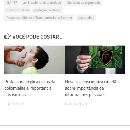
IEA-RP
Lei Brasileira de Liberdade
liberdade de expressão
misinformation
proteção de dados
Responsabilidade e Transparência na Internet
usp analisa
VOCÊ PODE GOSTAR ...
Professora explica riscos da
Nova lei conscientiza cidadão
poliomielite e importância
sobre importância de
das vacinas
informações pessoais
30/11/2022
04/03/2020