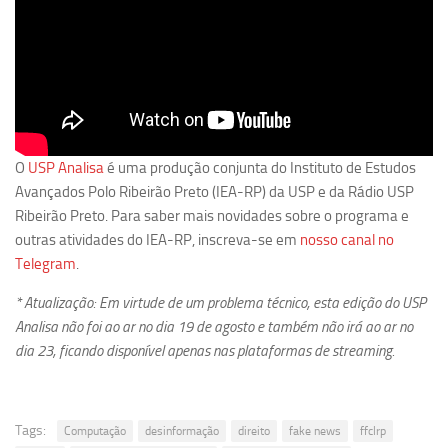
Revista Estudos Avançados
Espaço Cultural
Contato
Newsletter
O
USP Analisa
é uma produção conjunta do Instituto de Estudos
Avançados Polo Ribeirão Preto (IEA-RP) da USP e da Rádio USP
Ribeirão Preto. Para saber mais novidades sobre o programa e
outras atividades do IEA-RP, inscreva-se em
nosso canal no
Telegram
.
* Atualização: Em virtude de um problema técnico, esta edição do USP
Analisa não foi ao ar no dia 19 de agosto e também não irá ao ar no
dia 23, ficando disponível apenas nas plataformas de streaming.
Tags:
Computação
desinformação
direito
fake news
ffclrp