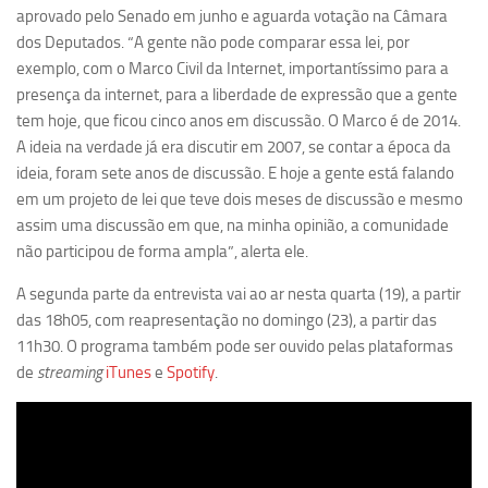
aprovado pelo Senado em junho e aguarda votação na Câmara
Equipe
dos Deputados. “A gente não pode comparar essa lei, por
Estrutura do polo
exemplo, com o Marco Civil da Internet, importantíssimo para a
presença da internet, para a liberdade de expressão que a gente
Espaço de Eventos
tem hoje, que ficou cinco anos em discussão. O Marco é de 2014.
Projetos
A ideia na verdade já era discutir em 2007, se contar a época da
ideia, foram sete anos de discussão. E hoje a gente está falando
Ciência com Pipoca
em um projeto de lei que teve dois meses de discussão e mesmo
Ciência Por Elas
assim uma discussão em que, na minha opinião, a comunidade
Pint of Science
não participou de forma ampla”, alerta ele.
União Pró-Vacina
A segunda parte da entrevista vai ao ar nesta quarta (19), a partir
das 18h05, com reapresentação no domingo (23), a partir das
USP Analisa
11h30. O programa também pode ser ouvido pelas plataformas
Publicações
de
streaming
iTunes
e
Spotify
.
Clipping
Documentos
Relatórios