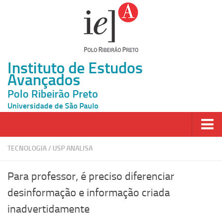
Instituto de Estudos
Avançados
Polo Ribeirão Preto
Universidade de São Paulo
Página Inicial
TECNOLOGIA
/
USP ANALISA
Ao vivo
Para professor, é preciso diferenciar
Inscrição
desinformação e informação criada
Atividades
inadvertidamente
Cátedras