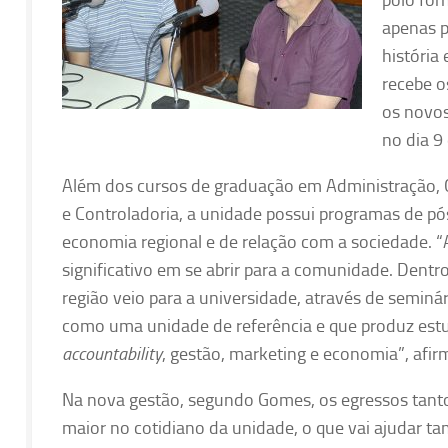
polo for
apenas pa
história
recebe o
os novos
no dia 9
Além dos cursos de graduação em Administração, C
e Controladoria, a unidade possui programas de p
economia regional e de relação com a sociedade. 
significativo em se abrir para a comunidade. Dentr
região veio para a universidade, através de semin
como uma unidade de referência e que produz estud
accountability
, gestão, marketing e economia”, afir
Na nova gestão, segundo Gomes, os egressos tant
maior no cotidiano da unidade, o que vai ajudar