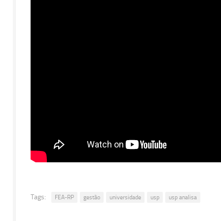
Tags:
FEA-RP
gestão
universidade
usp
usp analisa