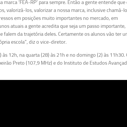
a marca ‘FEA-RP’ para sempre. Então a gente entende que 
 valorizá-los, valorizar a nossa marca, inclusive chamá-lo
egressos em posições muito importantes no mercado, em
unos atuais a gente acredita que seja um passo importante,
e falem da trajetória deles. Certamente os alunos vão ter 
ria escola”, diz o vice-diretor.
3) às 12h, na quarta (28) às 21h e no domingo (2) às 11h30.
irão Preto (107,9 MHz) e do Instituto de Estudos Avança