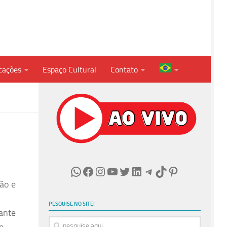
cações
Espaço Cultural
Contato
WhatsApp
Facebook
Instagram
Youtube
Twitter
LinkedIn
Telegram
TikTok
Pinterest
ão e
PESQUISE NO SITE!
ante