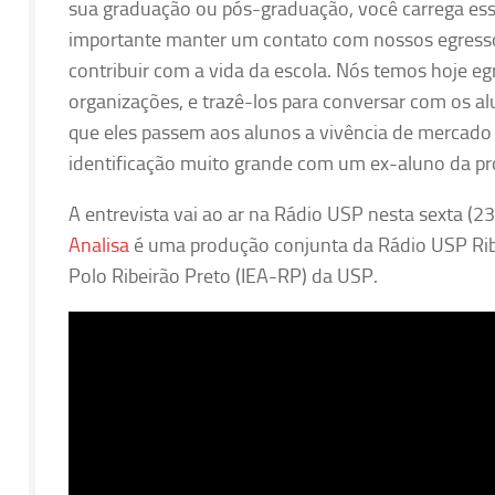
sua graduação ou pós-graduação, você carrega ess
importante manter um contato com nossos egressos,
contribuir com a vida da escola. Nós temos hoje 
organizações, e trazê-los para conversar com os al
que eles passem aos alunos a vivência de mercado 
identificação muito grande com um ex-aluno da próp
A entrevista vai ao ar na Rádio USP nesta sexta (2
Analisa
é uma produção conjunta da Rádio USP Ribe
Polo Ribeirão Preto (IEA-RP) da USP.