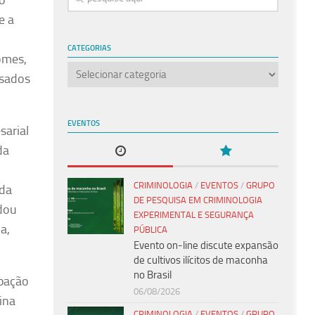
ão
e a
CATEGORIAS
omes,
Categorias
ssados
EVENTOS
sarial
da
CRIMINOLOGIA
/
EVENTOS
/
GRUPO
 da
DE PESQUISA EM CRIMINOLOGIA
idou
EXPERIMENTAL E SEGURANÇA
a,
PÚBLICA
Evento on-line discute expansão
de cultivos ilícitos de maconha
no Brasil
ipação
06/08/2026
ina
CRIMINOLOGIA
/
EVENTOS
/
GRUPO