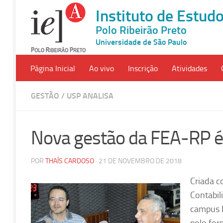
Instituto de Estu
Polo Ribeirão Preto
Universidade de São Paulo
Página Inicial
Ao vivo
Inscrição
Atividades
GESTÃO
/
USP ANALISA
Nova gestão da FEA-RP é
POR
THAÍS CARDOSO
· 21 DE NOVEMBRO DE 2018
Criada 
Contabil
campus 