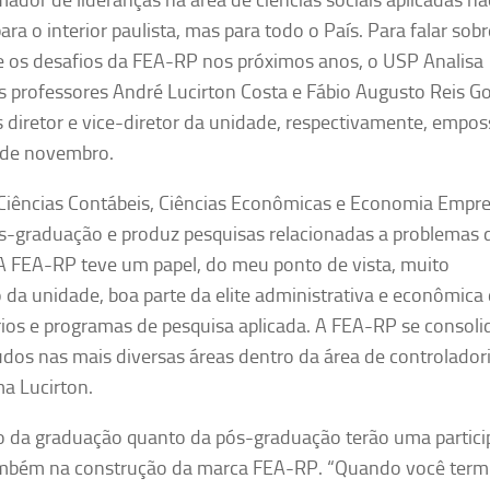
mador de lideranças na área de ciências sociais aplicadas n
ra o interior paulista, mas para todo o País. Para falar sobr
 e os desafios da FEA-RP nos próximos anos, o USP Analisa
s professores André Lucirton Costa e Fábio Augusto Reis G
 diretor e vice-diretor da unidade, respectivamente, empo
 de novembro.
iências Contábeis, Ciências Econômicas e Economia Empre
ós-graduação e produz pesquisas relacionadas a problemas 
“A FEA-RP teve um papel, do meu ponto de vista, muito
o da unidade, boa parte da elite administrativa e econômica
ários e programas de pesquisa aplicada. A FEA-RP se consol
os nas mais diversas áreas dentro da área de controladori
ma Lucirton.
o da graduação quanto da pós-graduação terão uma partic
 também na construção da marca FEA-RP. “Quando você term