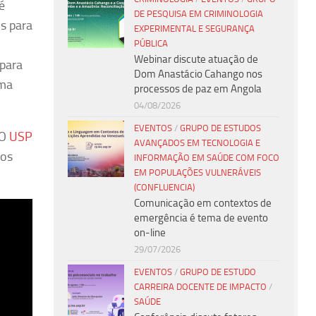
é
DE PESQUISA EM CRIMINOLOGIA
s para
EXPERIMENTAL E SEGURANÇA
PÚBLICA
Webinar discute atuação de
 para
Dom Anastácio Cahango nos
uma
processos de paz em Angola
04/08/2026
EVENTOS
/
GRUPO DE ESTUDOS
 O
USP
AVANÇADOS EM TECNOLOGIA E
dos
INFORMAÇÃO EM SAÚDE COM FOCO
EM POPULAÇÕES VULNERÁVEIS
(CONFLUENCIA)
Comunicação em contextos de
emergência é tema de evento
on-line
29/07/2026
EVENTOS
/
GRUPO DE ESTUDO
CARREIRA DOCENTE DE IMPACTO
/
SAÚDE