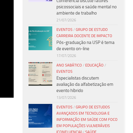
Conferência discute fatores
psicossociais e saúde mental no
ambiente de trabalho
21/07/2026
EVENTOS
/
GRUPO DE ESTUDO
CARREIRA DOCENTE DE IMPACTO
Pós-graduação na USP é tema
de evento on-line
17/07/2026
ANO SABÁTICO
/
EDUCAÇÃO
/
EVENTOS
Especialistas discutem
avaliação da alfabetização em
evento híbrido
13/07/2026
EVENTOS
/
GRUPO DE ESTUDOS
AVANÇADOS EM TECNOLOGIA E
INFORMAÇÃO EM SAÚDE COM FOCO
EM POPULAÇÕES VULNERÁVEIS
(CONFLUENCIA)
/
SAÚDE