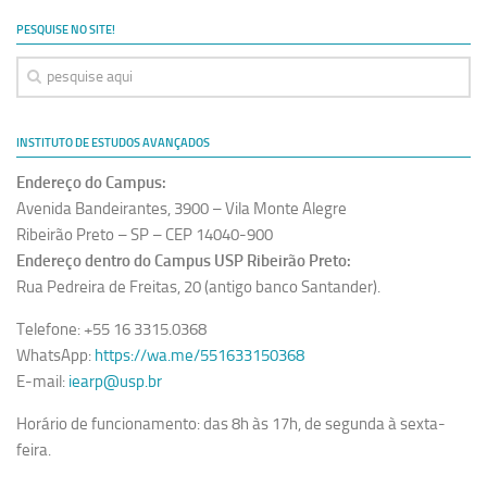
Ano Sabático
PESQUISE NO SITE!
Daniel Domingues dos Santos
Programas Ano Sabático Encerrados
Cíntia Rosa Pereira de Lima
INSTITUTO DE ESTUDOS AVANÇADOS
Cristina Godoy Bernardo de Oliveira (FDRP)
Endereço do Campus:
Evandro Eduardo Seron Ruiz
Avenida Bandeirantes, 3900 – Vila Monte Alegre
Fabiana Cristina Severi (FDRP)
Ribeirão Preto – SP – CEP 14040-900
Endereço dentro do Campus USP Ribeirão Preto:
Fernando de Lima Caneppele
Rua Pedreira de Freitas, 20 (antigo banco Santander).
Geciane Silveira Porto
Telefone: +55 16 3315.0368
Maria Paula Costa Bertran
WhatsApp:
https://wa.me/551633150368
Professor Sênior
E-mail:
iearp@usp.br
Professores Seniores Encerrados
Horário de funcionamento: das 8h às 17h, de segunda à sexta-
Institucional
feira.
Polo Ribeirão Preto