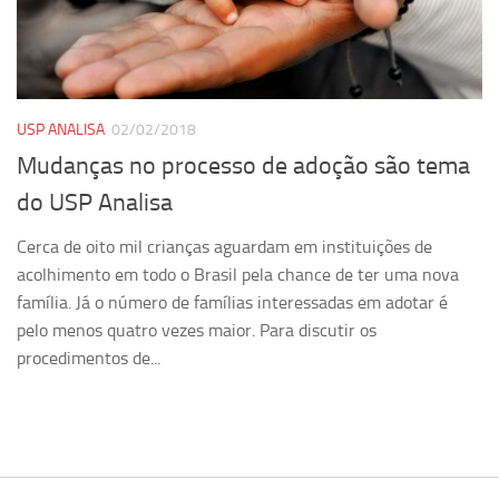
Pesquisa
Grupos de Estudo
Carreira Docente de Impacto
USP ANALISA
02/02/2018
Ciência, Arte, Educação e Sociedade: CienArtES
Mudanças no processo de adoção são tema
Grupo de Estudos Avançados em Tecnologia e Informação
do USP Analisa
em Saúde com foco em Populações Vulneráveis
(Confluencia)
Cerca de oito mil crianças aguardam em instituições de
Grupos de estudo encerrados
acolhimento em todo o Brasil pela chance de ter uma nova
família. Já o número de famílias interessadas em adotar é
Grupos de Pesquisa
pelo menos quatro vezes maior. Para discutir os
Criminologia Experimental e Segurança Pública
procedimentos de...
Direito e Tecnologia (Tech Law)
Grupo de Pesquisa GPUBLIC – Centro de Estudos em Gestão
e Políticas Públicas Contemporâneas
Grupos de pesquisa encerrados