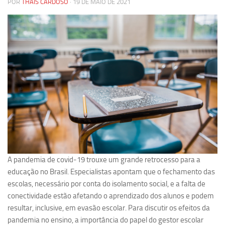
POR
THAÍS CARDOSO
· 19 DE MAIO DE 2021
Pesquisa
Grupos de Estudo
Carreira Docente de Impacto
Ciência, Arte, Educação e Sociedade: CienArtES
Grupo de Estudos Avançados em Tecnologia e Informação
em Saúde com foco em Populações Vulneráveis
(Confluencia)
Grupos de estudo encerrados
Grupos de Pesquisa
Criminologia Experimental e Segurança Pública
A pandemia de covid-19 trouxe um grande retrocesso para a
Direito e Tecnologia (Tech Law)
educação no Brasil. Especialistas apontam que o fechamento das
escolas, necessário por conta do isolamento social, e a falta de
Grupo de Pesquisa GPUBLIC – Centro de Estudos em Gestão
conectividade estão afetando o aprendizado dos alunos e podem
e Políticas Públicas Contemporâneas
resultar, inclusive, em evasão escolar. Para discutir os efeitos da
Grupos de pesquisa encerrados
pandemia no ensino, a importância do papel do gestor escolar