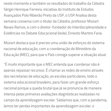
Ano Sabático
neste momento e também os resultados do trabalho da Cátedra
Sérgio Henrique Ferreira, iniciativa do Instituto de Estudos
Daniel Domingues dos Santos
Avançados Polo Ribeirão Preto da USP, o USP Analisa desta
Programas Ano Sabático Encerrados
semana conversa com o titular da Cátedra, professor Mozart
Cíntia Rosa Pereira de Lima
Neves Ramos, e com o diretor-fundador do Interdisciplinaridade e
Evidências no Debate Educacional (Iede), Ernesto Martins Faria.
Cristina Godoy Bernardo de Oliveira (FDRP)
Mozart destaca que é preciso uma união de esforços do sistema
Evandro Eduardo Seron Ruiz
nacional de educação, com a coordenação do Ministério da
Fabiana Cristina Severi (FDRP)
Educação (MEC), para que o País consiga superar a situação atual.
Fernando de Lima Caneppele
“É muito importante que o MEC entenda que coordenar não é
Geciane Silveira Porto
apenas repassar recursos. É chamar as redes de ensino através
Maria Paula Costa Bertran
das secretarias de educação, as escolas particulares, todo o
sistema educacional brasileiro, para fazer um grande esforço
Professor Sênior
nacional porque a queda brutal que já se pronuncia de maneira
Professores Seniores Encerrados
intensa pelas primeiras avaliações diagnósticas realizadas no
campo da aprendizagem escolar. Sabíamos que, com a pandemia,
Institucional
íamos ter perdas importantes da aprendizagem escolar, o
Polo Ribeirão Preto