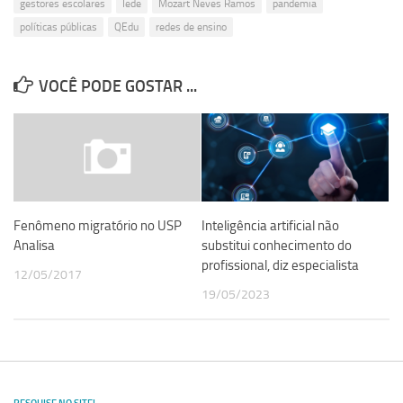
gestores escolares
Iede
Mozart Neves Ramos
pandemia
políticas públicas
QEdu
redes de ensino
VOCÊ PODE GOSTAR ...
Inteligência artificial não
Fenômeno migratório no USP
substitui conhecimento do
Analisa
profissional, diz especialista
12/05/2017
19/05/2023