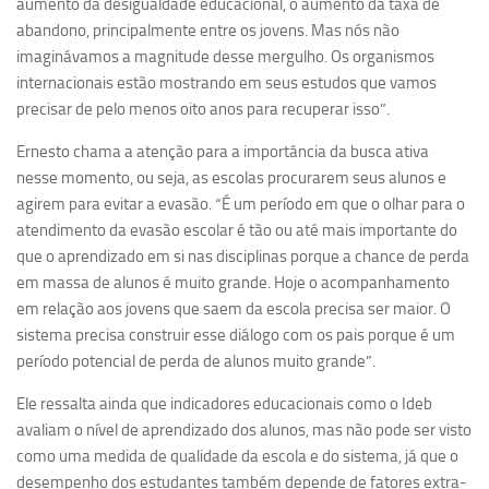
aumento da desigualdade educacional, o aumento da taxa de
Equipe
abandono, principalmente entre os jovens. Mas nós não
imaginávamos a magnitude desse mergulho. Os organismos
Estrutura do polo
internacionais estão mostrando em seus estudos que vamos
Espaço de Eventos
precisar de pelo menos oito anos para recuperar isso”.
Projetos
Ernesto chama a atenção para a importância da busca ativa
nesse momento, ou seja, as escolas procurarem seus alunos e
Ciência com Pipoca
agirem para evitar a evasão. “É um período em que o olhar para o
Ciência Por Elas
atendimento da evasão escolar é tão ou até mais importante do
Pint of Science
que o aprendizado em si nas disciplinas porque a chance de perda
em massa de alunos é muito grande. Hoje o acompanhamento
União Pró-Vacina
em relação aos jovens que saem da escola precisa ser maior. O
USP Analisa
sistema precisa construir esse diálogo com os pais porque é um
Publicações
período potencial de perda de alunos muito grande”.
Clipping
Ele ressalta ainda que indicadores educacionais como o Ideb
avaliam o nível de aprendizado dos alunos, mas não pode ser visto
Documentos
como uma medida de qualidade da escola e do sistema, já que o
Relatórios
desempenho dos estudantes também depende de fatores extra-