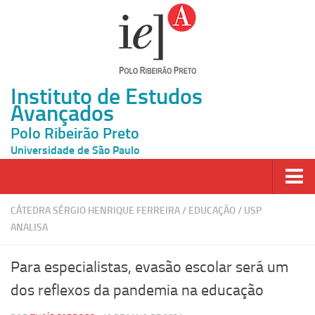
Instituto de Estudos
Avançados
Polo Ribeirão Preto
Universidade de São Paulo
Página Inicial
CÁTEDRA SÉRGIO HENRIQUE FERREIRA
/
EDUCAÇÃO
/
USP
ANALISA
Ao vivo
Inscrição
Para especialistas, evasão escolar será um
Atividades
dos reflexos da pandemia na educação
Cátedras