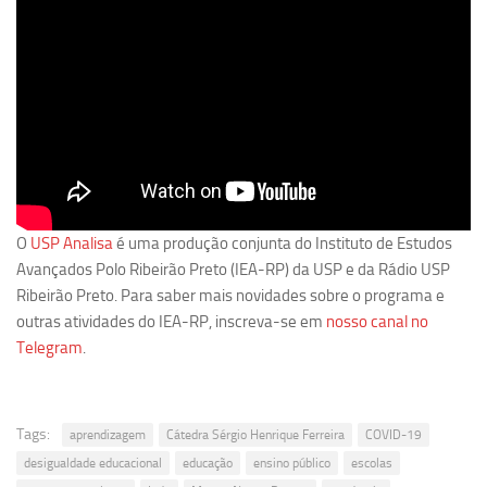
O
USP Analisa
é uma produção conjunta do Instituto de Estudos
Avançados Polo Ribeirão Preto (IEA-RP) da USP e da Rádio USP
Ribeirão Preto. Para saber mais novidades sobre o programa e
outras atividades do IEA-RP, inscreva-se em
nosso canal no
Telegram
.
Tags:
aprendizagem
Cátedra Sérgio Henrique Ferreira
COVID-19
desigualdade educacional
educação
ensino público
escolas