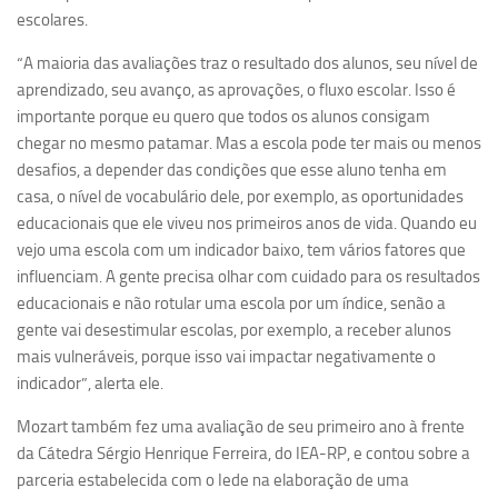
Revista Estudos Avançados
escolares.
Espaço Cultural
“A maioria das avaliações traz o resultado dos alunos, seu nível de
aprendizado, seu avanço, as aprovações, o fluxo escolar. Isso é
Contato
importante porque eu quero que todos os alunos consigam
Newsletter
chegar no mesmo patamar. Mas a escola pode ter mais ou menos
desafios, a depender das condições que esse aluno tenha em
casa, o nível de vocabulário dele, por exemplo, as oportunidades
educacionais que ele viveu nos primeiros anos de vida. Quando eu
vejo uma escola com um indicador baixo, tem vários fatores que
influenciam. A gente precisa olhar com cuidado para os resultados
educacionais e não rotular uma escola por um índice, senão a
gente vai desestimular escolas, por exemplo, a receber alunos
mais vulneráveis, porque isso vai impactar negativamente o
indicador”, alerta ele.
Mozart também fez uma avaliação de seu primeiro ano à frente
da Cátedra Sérgio Henrique Ferreira, do IEA-RP, e contou sobre a
parceria estabelecida com o Iede na elaboração de uma