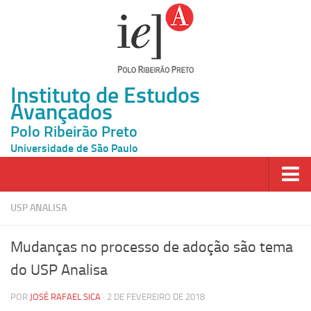
Instituto de Estudos
Avançados
Polo Ribeirão Preto
Universidade de São Paulo
Página Inicial
USP ANALISA
Ao vivo
Mudanças no processo de adoção são tema
Inscrição
do USP Analisa
Atividades
POR
JOSÉ RAFAEL SICA
· 2 DE FEVEREIRO DE 2018
Cátedras