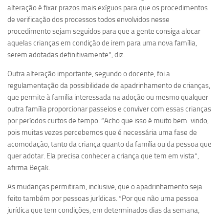
Ano Sabático
alteração é fixar prazos mais exíguos para que os procedimentos
de verificação dos processos todos envolvidos nesse
Daniel Domingues dos Santos
procedimento sejam seguidos para que a gente consiga alocar
Programas Ano Sabático Encerrados
aquelas crianças em condição de irem para uma nova família,
Cíntia Rosa Pereira de Lima
serem adotadas definitivamente”, diz.
Cristina Godoy Bernardo de Oliveira (FDRP)
Outra alteração importante, segundo o docente, foi a
regulamentação da possibilidade de apadrinhamento de crianças,
Evandro Eduardo Seron Ruiz
que permite à família interessada na adoção ou mesmo qualquer
Fabiana Cristina Severi (FDRP)
outra família proporcionar passeios e conviver com essas crianças
Fernando de Lima Caneppele
por períodos curtos de tempo. “Acho que isso é muito bem-vindo,
pois muitas vezes percebemos que é necessária uma fase de
Geciane Silveira Porto
acomodação, tanto da criança quanto da família ou da pessoa que
Maria Paula Costa Bertran
quer adotar. Ela precisa conhecer a criança que tem em vista”,
Professor Sênior
afirma Beçak.
Professores Seniores Encerrados
As mudanças permitiram, inclusive, que o apadrinhamento seja
feito também por pessoas jurídicas. “Por que não uma pessoa
Institucional
jurídica que tem condições, em determinados dias da semana,
Polo Ribeirão Preto