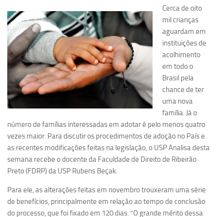
Cerca de oito
Pesquisa
mil crianças
aguardam em
Grupos de Estudo
instituições de
Carreira Docente de Impacto
acolhimento
Ciência, Arte, Educação e Sociedade: CienArtES
em todo o
Brasil pela
Grupo de Estudos Avançados em Tecnologia e Informação
chance de ter
em Saúde com foco em Populações Vulneráveis
(Confluencia)
uma nova
família. Já o
Grupos de estudo encerrados
número de famílias interessadas em adotar é pelo menos quatro
Grupos de Pesquisa
vezes maior. Para discutir os procedimentos de adoção no País e
as recentes modificações feitas na legislação, o USP Analisa desta
Criminologia Experimental e Segurança Pública
semana recebe o docente da Faculdade de Direito de Ribeirão
Direito e Tecnologia (Tech Law)
Preto (FDRP) da USP Rubens Beçak.
Grupo de Pesquisa GPUBLIC – Centro de Estudos em Gestão
Para ele, as alterações feitas em novembro trouxeram uma série
e Políticas Públicas Contemporâneas
de benefícios, principalmente em relação ao tempo de conclusão
Grupos de pesquisa encerrados
do processo, que foi fixado em 120 dias. “O grande mérito dessa