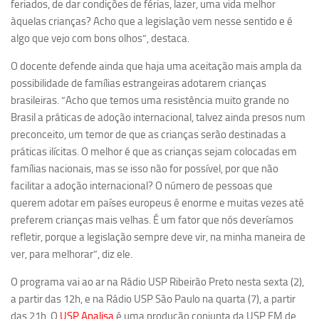
feriados, de dar condições de férias, lazer, uma vida melhor
Equipe
àquelas crianças? Acho que a legislação vem nesse sentido e é
algo que vejo com bons olhos”, destaca.
Estrutura do polo
O docente defende ainda que haja uma aceitação mais ampla da
Espaço de Eventos
possibilidade de famílias estrangeiras adotarem crianças
Projetos
brasileiras. “Acho que temos uma resistência muito grande no
Ciência com Pipoca
Brasil a práticas de adoção internacional, talvez ainda presos num
preconceito, um temor de que as crianças serão destinadas a
Ciência Por Elas
práticas ilícitas. O melhor é que as crianças sejam colocadas em
Pint of Science
famílias nacionais, mas se isso não for possível, por que não
facilitar a adoção internacional? O número de pessoas que
União Pró-Vacina
querem adotar em países europeus é enorme e muitas vezes até
USP Analisa
preferem crianças mais velhas. É um fator que nós deveríamos
Publicações
refletir, porque a legislação sempre deve vir, na minha maneira de
ver, para melhorar”, diz ele.
Clipping
O programa vai ao ar na Rádio USP Ribeirão Preto nesta sexta (2),
Documentos
a partir das 12h, e na Rádio USP São Paulo na quarta (7), a partir
Relatórios
das 21h. O
USP Analisa
é uma produção conjunta da USP FM de