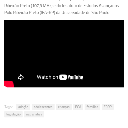
Revista Estudos Avançados
Ribeirão Preto (107,9 MHz) e do Instituto de Estudos Avançados
Polo Ribeirão Preto (IEA-RP) da Universidade de São Paulo.
Espaço Cultural
Contato
Newsletter
Tags:
adoção
adolescentes
crianças
ECA
famílias
FDRP
legislação
usp analisa