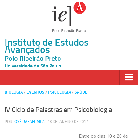
Instituto de Estudos
Avançados
Polo Ribeirão Preto
Universidade de São Paulo
Página Inicial
BIOLOGIA
/
EVENTOS
/
PSICOLOGIA
/
SAÚDE
Ao vivo
IV Ciclo de Palestras em Psicobiologia
Inscrição
POR
JOSÉ RAFAEL SICA
· 18 DE JANEIRO DE 2017
Atividades
Entre os dias 18 e 20 de
Cátedras