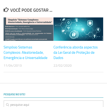
Equipe
VOCÊ PODE GOSTAR ...
Estrutura do polo
Espaço de Eventos
Projetos
Ciência com Pipoca
Ciência Por Elas
Simpósio Sistemas
Conferência aborda aspectos
Complexos: Aleatoriedade,
da Lei Geral de Proteção de
Pint of Science
Emergência e Universalidade
Dados
União Pró-Vacina
11/04/2013
22/02/2020
USP Analisa
Publicações
Clipping
PESQUISE NO SITE!
Documentos
Relatórios