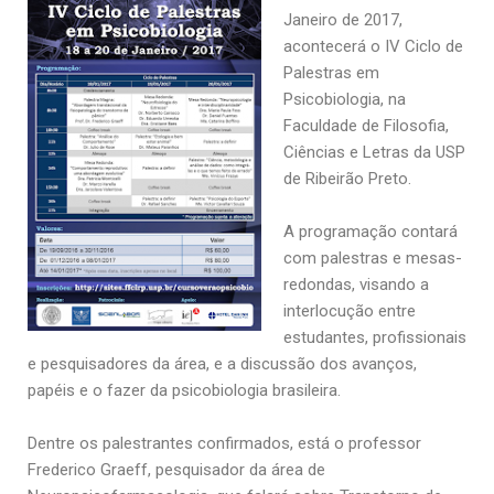
Janeiro de 2017,
Pesquisa
acontecerá o IV Ciclo de
Palestras em
Grupos de Estudo
Psicobiologia, na
Carreira Docente de Impacto
Faculdade de Filosofia,
Ciência, Arte, Educação e Sociedade: CienArtES
Ciências e Letras da USP
de Ribeirão Preto.
Grupo de Estudos Avançados em Tecnologia e Informação
em Saúde com foco em Populações Vulneráveis
(Confluencia)
A programação contará
com palestras e mesas-
Grupos de estudo encerrados
redondas, visando a
Grupos de Pesquisa
interlocução entre
Criminologia Experimental e Segurança Pública
estudantes, profissionais
e pesquisadores da área, e a discussão dos avanços,
Direito e Tecnologia (Tech Law)
papéis e o fazer da psicobiologia brasileira.
Grupo de Pesquisa GPUBLIC – Centro de Estudos em Gestão
e Políticas Públicas Contemporâneas
Dentre os palestrantes confirmados, está o professor
Grupos de pesquisa encerrados
Frederico Graeff, pesquisador da área de