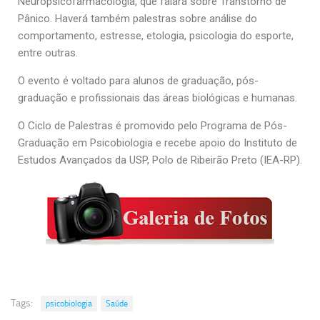
Neuropsicofarmacologia, que falará sobre Transtorno de
Ano Sabático
Pânico. Haverá também palestras sobre análise do
Daniel Domingues dos Santos
comportamento, estresse, etologia, psicologia do esporte,
entre outras.
Programas Ano Sabático Encerrados
Cíntia Rosa Pereira de Lima
O evento é voltado para alunos de graduação, pós-
graduação e profissionais das áreas biológicas e humanas.
Cristina Godoy Bernardo de Oliveira (FDRP)
Evandro Eduardo Seron Ruiz
O Ciclo de Palestras é promovido pelo Programa de Pós-
Graduação em Psicobiologia e recebe apoio do Instituto de
Fabiana Cristina Severi (FDRP)
Estudos Avançados da USP, Polo de Ribeirão Preto (IEA-RP).
Fernando de Lima Caneppele
Geciane Silveira Porto
Maria Paula Costa Bertran
Professor Sênior
Professores Seniores Encerrados
Institucional
Tags:
psicobiologia
Saúde
Polo Ribeirão Preto