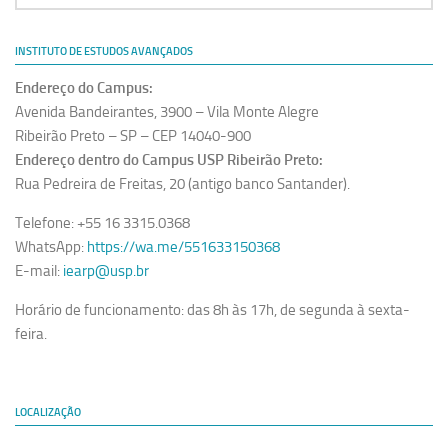
Revista Estudos Avançados
Espaço Cultural
INSTITUTO DE ESTUDOS AVANÇADOS
Contato
Endereço do Campus:
Avenida Bandeirantes, 3900 – Vila Monte Alegre
Newsletter
Ribeirão Preto – SP – CEP 14040-900
Endereço dentro do Campus USP Ribeirão Preto:
Rua Pedreira de Freitas, 20 (antigo banco Santander).
Telefone: +55 16 3315.0368
WhatsApp:
https://wa.me/551633150368
E-mail:
iearp@usp.br
Horário de funcionamento: das 8h às 17h, de segunda à sexta-
feira.
LOCALIZAÇÃO