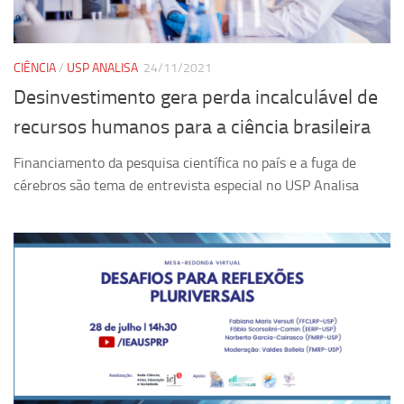
Ano Sabático
Daniel Domingues dos Santos
Programas Ano Sabático Encerrados
CIÊNCIA
/
USP ANALISA
24/11/2021
Desinvestimento gera perda incalculável de
Cíntia Rosa Pereira de Lima
recursos humanos para a ciência brasileira
Cristina Godoy Bernardo de Oliveira (FDRP)
Evandro Eduardo Seron Ruiz
Financiamento da pesquisa científica no país e a fuga de
cérebros são tema de entrevista especial no USP Analisa
Fabiana Cristina Severi (FDRP)
Fernando de Lima Caneppele
Geciane Silveira Porto
Maria Paula Costa Bertran
Professor Sênior
Professores Seniores Encerrados
Institucional
Polo Ribeirão Preto