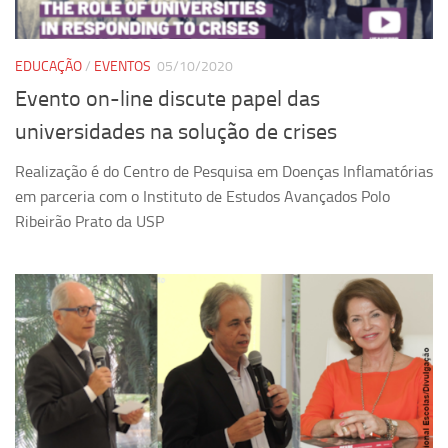
Revista Estudos Avançados
Espaço Cultural
EDUCAÇÃO
/
EVENTOS
05/10/2020
Contato
Evento on-line discute papel das
Newsletter
universidades na solução de crises
Realização é do Centro de Pesquisa em Doenças Inflamatórias
em parceria com o Instituto de Estudos Avançados Polo
Ribeirão Prato da USP