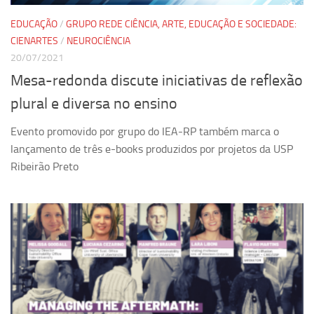
Equipe
EDUCAÇÃO
/
GRUPO REDE CIÊNCIA, ARTE, EDUCAÇÃO E SOCIEDADE:
CIENARTES
/
NEUROCIÊNCIA
Estrutura do polo
20/07/2021
Espaço de Eventos
Mesa-redonda discute iniciativas de reflexão
Projetos
plural e diversa no ensino
Ciência com Pipoca
Evento promovido por grupo do IEA-RP também marca o
Ciência Por Elas
lançamento de três e-books produzidos por projetos da USP
Pint of Science
Ribeirão Preto
União Pró-Vacina
USP Analisa
Publicações
Clipping
Documentos
Relatórios