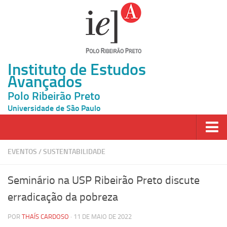
Instituto de Estudos
Avançados
Polo Ribeirão Preto
Universidade de São Paulo
Página Inicial
EVENTOS
/
SUSTENTABILIDADE
Ao vivo
Seminário na USP Ribeirão Preto discute
Inscrição
erradicação da pobreza
Atividades
POR
THAÍS CARDOSO
· 11 DE MAIO DE 2022
Cátedras