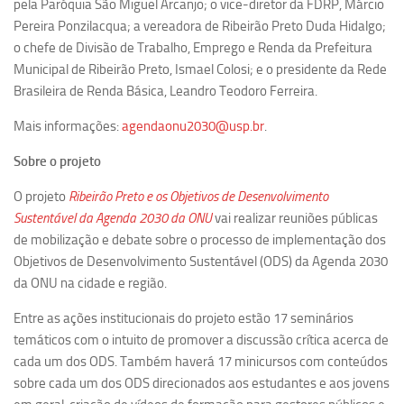
pela Paróquia São Miguel Arcanjo; o vice-diretor da FDRP, Márcio
Ano Sabático
Pereira Ponzilacqua; a vereadora de Ribeirão Preto Duda Hidalgo;
Daniel Domingues dos Santos
o chefe de Divisão de Trabalho, Emprego e Renda da Prefeitura
Programas Ano Sabático Encerrados
Municipal de Ribeirão Preto, Ismael Colosi; e o presidente da Rede
Brasileira de Renda Básica, Leandro Teodoro Ferreira.
Cíntia Rosa Pereira de Lima
Mais informações:
agendaonu2030@usp.br
.
Cristina Godoy Bernardo de Oliveira (FDRP)
Evandro Eduardo Seron Ruiz
Sobre o projeto
Fabiana Cristina Severi (FDRP)
O projeto
Ribeirão Preto e os Objetivos de Desenvolvimento
Fernando de Lima Caneppele
Sustentável da Agenda 2030 da ONU
vai realizar reuniões públicas
de mobilização e debate sobre o processo de implementação dos
Geciane Silveira Porto
Objetivos de Desenvolvimento Sustentável (ODS) da Agenda 2030
Maria Paula Costa Bertran
da ONU na cidade e região.
Professor Sênior
Entre as ações institucionais do projeto estão 17 seminários
Professores Seniores Encerrados
temáticos com o intuito de promover a discussão crítica acerca de
cada um dos ODS. Também haverá 17 minicursos com conteúdos
Institucional
sobre cada um dos ODS direcionados aos estudantes e aos jovens
Polo Ribeirão Preto