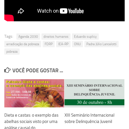
Revista Estudos Avançados
Espaço Cultural
Contato
Newsletter
Tags:
Agenda 2030
direitos humanos
Eduardo suplicy
erradicação da pobreza
FDRP
IEA-RP
ONU
Padre Júlio Lancelotti
pobreza
VOCÊ PODE GOSTAR ...
Dieta e castas: o exemplo das
XIII Seminário Internacional
abelhas sociais visto por uma
sobre Delinquência Juvenil
análise causal do