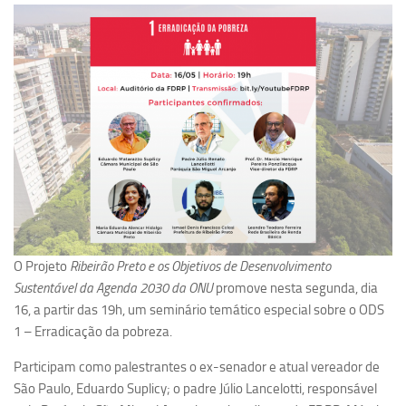
Pesquisa
Grupos de Estudo
Carreira Docente de Impacto
Ciência, Arte, Educação e Sociedade: CienArtES
Grupo de Estudos Avançados em Tecnologia e Informação
em Saúde com foco em Populações Vulneráveis
(Confluencia)
Grupos de estudo encerrados
Grupos de Pesquisa
O Projeto
Ribeirão Preto e os Objetivos de Desenvolvimento
Criminologia Experimental e Segurança Pública
Sustentável da Agenda 2030 da ONU
promove nesta segunda, dia
Direito e Tecnologia (Tech Law)
16, a partir das 19h, um seminário temático especial sobre o ODS
1 – Erradicação da pobreza.
Grupo de Pesquisa GPUBLIC – Centro de Estudos em Gestão
e Políticas Públicas Contemporâneas
Participam como palestrantes o ex-senador e atual vereador de
Grupos de pesquisa encerrados
São Paulo, Eduardo Suplicy; o padre Júlio Lancelotti, responsável