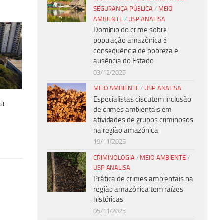
SEGURANÇA PÚBLICA
/
MEIO
AMBIENTE
/
USP ANALISA
Domínio do crime sobre
população amazônica é
consequência de pobreza e
ausência do Estado
03/12/2025
MEIO AMBIENTE
/
USP ANALISA
Especialistas discutem inclusão
ma
de crimes ambientais em
atividades de grupos criminosos
na região amazônica
19/11/2025
CRIMINOLOGIA
/
MEIO AMBIENTE
/
USP ANALISA
Prática de crimes ambientais na
região amazônica tem raízes
históricas
05/11/2025