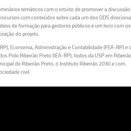
seminários temáticos com o intuito de promover a discussão 
nicursos com conteúdos sobre cada um dos ODS direcion
ídeos de formação para gestores públicos e um livro com os
lização do projeto.
FDRP), Economia, Administração e Contabilidade (FEA-RP) e 
dos Polo Ribeirão Preto (IEA-RP), todos da USP em Ribeirã
icipal de Ribeirão Preto, o Instituto Ribeirão 2030 e com
ociedade civil.