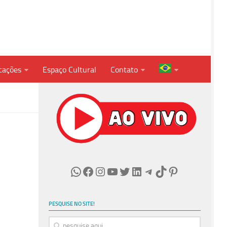
cações
Espaço Cultural
Contato
WhatsApp
Facebook
Instagram
Youtube
Twitter
LinkedIn
Telegram
TikTok
Pinterest
PESQUISE NO SITE!