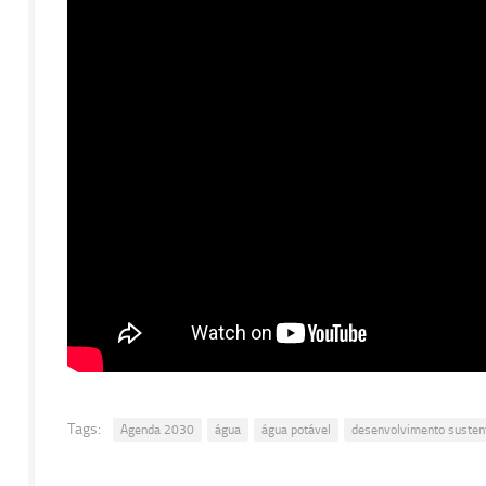
Tags:
Agenda 2030
água
água potável
desenvolvimento susten