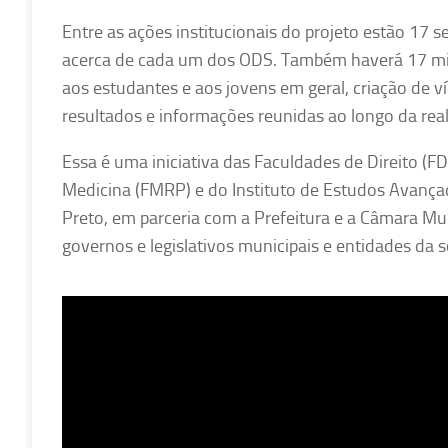
Entre as ações institucionais do projeto estão 17 
acerca de cada um dos ODS. Também haverá 17 mi
aos estudantes e aos jovens em geral, criação de v
resultados e informações reunidas ao longo da rea
Essa é uma iniciativa das Faculdades de Direito (
Medicina (FMRP) e do Instituto de Estudos Avança
Preto, em parceria com a Prefeitura e a Câmara Mun
governos e legislativos municipais e entidades da s