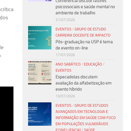
Conferência discute fatores
psicossociais e saúde mental no
crítica
ambiente de trabalho
ados
21/07/2026
EVENTOS
/
GRUPO DE ESTUDO
CARREIRA DOCENTE DE IMPACTO
Pós-graduação na USP é tema
de
de evento on-line
o
17/07/2026
ANO SABÁTICO
/
EDUCAÇÃO
/
EVENTOS
Especialistas discutem
avaliação da alfabetização em
evento híbrido
13/07/2026
EVENTOS
/
GRUPO DE ESTUDOS
AVANÇADOS EM TECNOLOGIA E
INFORMAÇÃO EM SAÚDE COM FOCO
EM POPULAÇÕES VULNERÁVEIS
(CONFLUENCIA)
/
SAÚDE