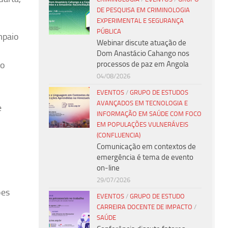
DE PESQUISA EM CRIMINOLOGIA
EXPERIMENTAL E SEGURANÇA
PÚBLICA
mpaio
Webinar discute atuação de
Dom Anastácio Cahango nos
processos de paz em Angola
 o
04/08/2026
EVENTOS
/
GRUPO DE ESTUDOS
AVANÇADOS EM TECNOLOGIA E
e
INFORMAÇÃO EM SAÚDE COM FOCO
EM POPULAÇÕES VULNERÁVEIS
(CONFLUENCIA)
Comunicação em contextos de
emergência é tema de evento
on-line
29/07/2026
ões
EVENTOS
/
GRUPO DE ESTUDO
CARREIRA DOCENTE DE IMPACTO
/
SAÚDE