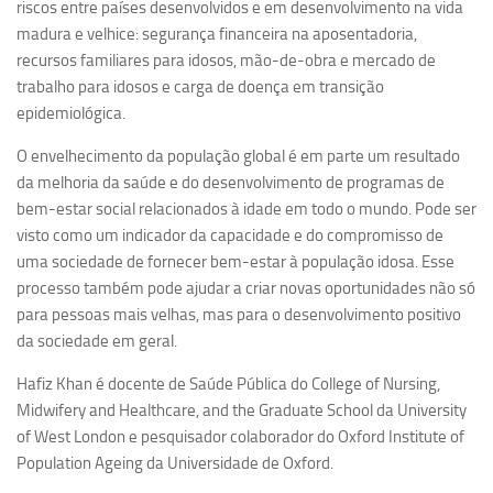
riscos entre países desenvolvidos e em desenvolvimento na vida
Ano Sabático
madura e velhice: segurança financeira na aposentadoria,
Daniel Domingues dos Santos
recursos familiares para idosos, mão-de-obra e mercado de
Programas Ano Sabático Encerrados
trabalho para idosos e carga de doença em transição
epidemiológica.
Cíntia Rosa Pereira de Lima
O envelhecimento da população global é em parte um resultado
Cristina Godoy Bernardo de Oliveira (FDRP)
da melhoria da saúde e do desenvolvimento de programas de
Evandro Eduardo Seron Ruiz
bem-estar social relacionados à idade em todo o mundo. Pode ser
Fabiana Cristina Severi (FDRP)
visto como um indicador da capacidade e do compromisso de
uma sociedade de fornecer bem-estar à população idosa. Esse
Fernando de Lima Caneppele
processo também pode ajudar a criar novas oportunidades não só
Geciane Silveira Porto
para pessoas mais velhas, mas para o desenvolvimento positivo
Maria Paula Costa Bertran
da sociedade em geral.
Professor Sênior
Hafiz Khan é docente de Saúde Pública do College of Nursing,
Midwifery and Healthcare, and the Graduate School da University
Professores Seniores Encerrados
of West London e pesquisador colaborador do Oxford Institute of
Institucional
Population Ageing da Universidade de Oxford.
Polo Ribeirão Preto