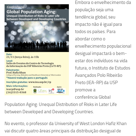
Embora o envelhecimento da
Pesquisa
população seja uma
tendência global, seu
Grupos de Estudo
impacto não é igual para
Carreira Docente de Impacto
todos os países. Para
abordar como o
Ciência, Arte, Educação e Sociedade: CienArtES
envelhecimento populacional
Grupo de Estudos Avançados em Tecnologia e Informação
desigual impactará o bem-
em Saúde com foco em Populações Vulneráveis
estar dos indivíduos na vida
(Confluencia)
futura, o Instituto de Estudos
Grupos de estudo encerrados
Avançados Polo Ribeirão
Preto (IEA-RP) da USP
Grupos de Pesquisa
promove a
Criminologia Experimental e Segurança Pública
conferência
Global
Direito e Tecnologia (Tech Law)
Population Aging: Unequal Distribution of Risks in Later Life
between Developed and Developing Countries.
Grupo de Pesquisa GPUBLIC – Centro de Estudos em Gestão
e Políticas Públicas Contemporâneas
No evento, o professor da University of West London Hafiz Khan
Grupos de pesquisa encerrados
vai discutir quatro áreas principais da distribuição desigual de