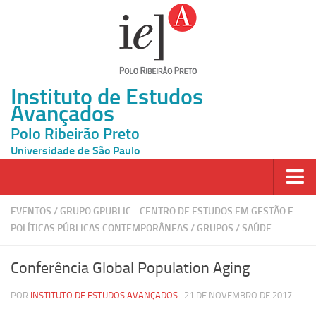
Instituto de Estudos
Avançados
Polo Ribeirão Preto
Universidade de São Paulo
Página Inicial
EVENTOS
/
GRUPO GPUBLIC - CENTRO DE ESTUDOS EM GESTÃO E
POLÍTICAS PÚBLICAS CONTEMPORÂNEAS
/
GRUPOS
/
SAÚDE
Ao vivo
Inscrição
Conferência Global Population Aging
Atividades
POR
INSTITUTO DE ESTUDOS AVANÇADOS
· 21 DE NOVEMBRO DE 2017
Cátedras