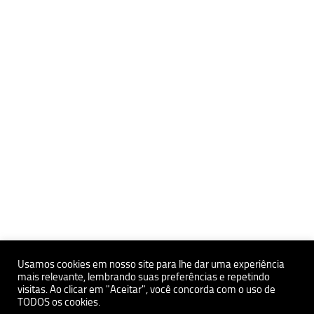
Usamos cookies em nosso site para lhe dar uma experiência
mais relevante, lembrando suas preferências e repetindo
visitas. Ao clicar em "Aceitar", você concorda com o uso de
Políticas de Privacidade e Proteçãoa de Dados Pessoais
TODOS os cookies.