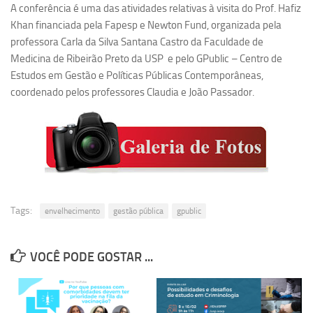
A conferência é uma das atividades relativas à visita do Prof. Hafiz
Equipe
Khan financiada pela Fapesp e Newton Fund, organizada pela
professora Carla da Silva Santana Castro da Faculdade de
Estrutura do polo
Medicina de Ribeirão Preto da USP e pelo GPublic – Centro de
Espaço de Eventos
Estudos em Gestão e Políticas Públicas Contemporâneas,
Projetos
coordenado pelos professores Claudia e João Passador.
Ciência com Pipoca
Ciência Por Elas
Pint of Science
União Pró-Vacina
USP Analisa
Tags:
envelhecimento
gestão pública
gpublic
Publicações
VOCÊ PODE GOSTAR ...
Clipping
Documentos
Relatórios