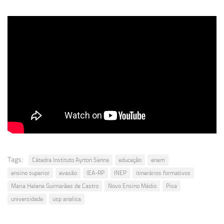
Tags:
Cátedra Instituto Ayrton Senna
educação
enem
ensino superior
evasão
IEA-RP
INEP
itinerários formativos
Maria Helena Guimarães de Castro
Novo Ensino Médio
Pisa
universidade
usp analisa