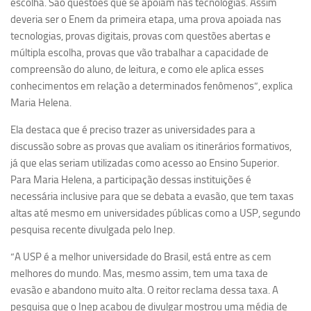
escolha. São questões que se apoiam nas tecnologias. Assim
deveria ser o Enem da primeira etapa, uma prova apoiada nas
Equipe
tecnologias, provas digitais, provas com questões abertas e
Estrutura do polo
múltipla escolha, provas que vão trabalhar a capacidade de
Espaço de Eventos
compreensão do aluno, de leitura, e como ele aplica esses
conhecimentos em relação a determinados fenômenos”, explica
Projetos
Maria Helena.
Ciência com Pipoca
Ela destaca que é preciso trazer as universidades para a
Ciência Por Elas
discussão sobre as provas que avaliam os itinerários formativos,
Pint of Science
já que elas seriam utilizadas como acesso ao Ensino Superior.
Para Maria Helena, a participação dessas instituições é
União Pró-Vacina
necessária inclusive para que se debata a evasão, que tem taxas
USP Analisa
altas até mesmo em universidades públicas como a USP, segundo
Publicações
pesquisa recente divulgada pelo Inep.
Clipping
“A USP é a melhor universidade do Brasil, está entre as cem
melhores do mundo. Mas, mesmo assim, tem uma taxa de
Documentos
evasão e abandono muito alta. O reitor reclama dessa taxa. A
Relatórios
pesquisa que o Inep acabou de divulgar mostrou uma média de