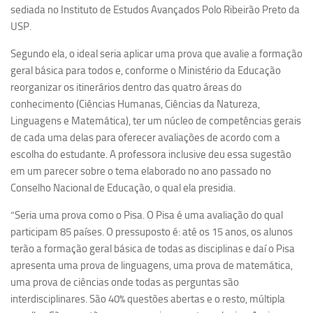
Ano Sabático
sediada no Instituto de Estudos Avançados Polo Ribeirão Preto da
USP.
Daniel Domingues dos Santos
Programas Ano Sabático Encerrados
Segundo ela, o ideal seria aplicar uma prova que avalie a formação
geral básica para todos e, conforme o Ministério da Educação
Cíntia Rosa Pereira de Lima
reorganizar os itinerários dentro das quatro áreas do
Cristina Godoy Bernardo de Oliveira (FDRP)
conhecimento (Ciências Humanas, Ciências da Natureza,
Linguagens e Matemática), ter um núcleo de competências gerais
Evandro Eduardo Seron Ruiz
de cada uma delas para oferecer avaliações de acordo com a
Fabiana Cristina Severi (FDRP)
escolha do estudante. A professora inclusive deu essa sugestão
Fernando de Lima Caneppele
em um parecer sobre o tema elaborado no ano passado no
Conselho Nacional de Educação, o qual ela presidia.
Geciane Silveira Porto
Maria Paula Costa Bertran
“Seria uma prova como o Pisa. O Pisa é uma avaliação do qual
participam 85 países. O pressuposto é: até os 15 anos, os alunos
Professor Sênior
terão a formação geral básica de todas as disciplinas e daí o Pisa
Professores Seniores Encerrados
apresenta uma prova de linguagens, uma prova de matemática,
uma prova de ciências onde todas as perguntas são
Institucional
interdisciplinares. São 40% questões abertas e o resto, múltipla
Polo Ribeirão Preto