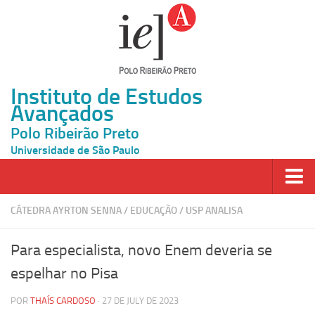
Instituto de Estudos
Avançados
Polo Ribeirão Preto
Universidade de São Paulo
Página Inicial
CÁTEDRA AYRTON SENNA
/
EDUCAÇÃO
/
USP ANALISA
Ao vivo
Para especialista, novo Enem deveria se
Inscrição
espelhar no Pisa
Atividades
POR
THAÍS CARDOSO
· 27 DE JULY DE 2023
Cátedras