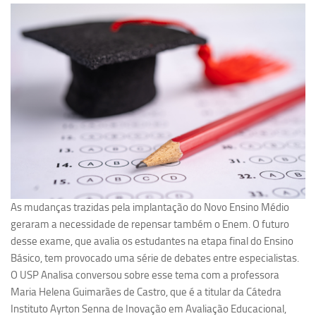
Pesquisa
Grupos de Estudo
Carreira Docente de Impacto
Ciência, Arte, Educação e Sociedade: CienArtES
Grupo de Estudos Avançados em Tecnologia e Informação
em Saúde com foco em Populações Vulneráveis
(Confluencia)
Grupos de estudo encerrados
Grupos de Pesquisa
As mudanças trazidas pela implantação do Novo Ensino Médio
Criminologia Experimental e Segurança Pública
geraram a necessidade de repensar também o Enem. O futuro
Direito e Tecnologia (Tech Law)
desse exame, que avalia os estudantes na etapa final do Ensino
Básico, tem provocado uma série de debates entre especialistas.
Grupo de Pesquisa GPUBLIC – Centro de Estudos em Gestão
O USP Analisa conversou sobre esse tema com a professora
e Políticas Públicas Contemporâneas
Maria Helena Guimarães de Castro, que é a titular da Cátedra
Grupos de pesquisa encerrados
Instituto Ayrton Senna de Inovação em Avaliação Educacional,