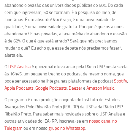
Revista Estudos Avançados
abandono e evasão das universidades públicas de 50%. De cada
cem que ingressam, 50 se formam. É a pesquisa do Inep, de
Espaço Cultural
itinerários. É um absurdo! Você veja, é uma universidade de
Contato
qualidade, é uma universidade gratuita. Por que é que os alunos
abandonam? E nas privadas, a taxa média de abandono e evasão
Newsletter
é de 62%. O que é que está errado? Será que nós precisamos
mudar o quê? Eu acho que esse debate nós precisamos fazer”,
alerta ela.
O
USP Analisa
é quinzenal e leva ao ar pela Rádio USP nesta sexta,
às 16h45, um pequeno trecho do podcast de mesmo nome, que
pode ser acessado na íntegra nas plataformas de podcast
Spotify
,
Apple Podcasts
,
Google Podcasts
,
Deezer
e
Amazon Music
.
O programa é uma produção conjunta do Instituto de Estudos
Avançados Polo Ribeirão Preto (IEA-RP) da USP e da Rádio USP
Ribeirão Preto. Para saber mais novidades sobre o USP Analisa e
outras atividades do IEA-RP, inscreva-se em
nosso canal no
Telegram
ou em nosso
grupo no Whatsapp
.