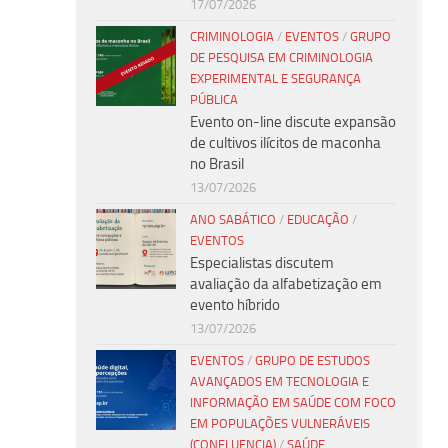
17/07/2026
CRIMINOLOGIA
/
EVENTOS
/
GRUPO
DE PESQUISA EM CRIMINOLOGIA
EXPERIMENTAL E SEGURANÇA
PÚBLICA
Evento on-line discute expansão
de cultivos ilícitos de maconha
no Brasil
13/07/2026
ANO SABÁTICO
/
EDUCAÇÃO
/
EVENTOS
Especialistas discutem
avaliação da alfabetização em
evento híbrido
13/07/2026
EVENTOS
/
GRUPO DE ESTUDOS
AVANÇADOS EM TECNOLOGIA E
INFORMAÇÃO EM SAÚDE COM FOCO
EM POPULAÇÕES VULNERÁVEIS
(CONFLUENCIA)
/
SAÚDE