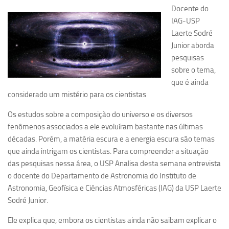
Docente do
Pesquisa
IAG-USP
Laerte Sodré
Grupos de Estudo
Junior aborda
Carreira Docente de Impacto
pesquisas
Ciência, Arte, Educação e Sociedade: CienArtES
sobre o tema,
que é ainda
Grupo de Estudos Avançados em Tecnologia e Informação
considerado um mistério para os cientistas
em Saúde com foco em Populações Vulneráveis
(Confluencia)
Os estudos sobre a composição do universo e os diversos
Grupos de estudo encerrados
fenômenos associados a ele evoluíram bastante nas últimas
décadas. Porém, a matéria escura e a energia escura são temas
Grupos de Pesquisa
que ainda intrigam os cientistas. Para compreender a situação
Criminologia Experimental e Segurança Pública
das pesquisas nessa área, o USP Analisa desta semana entrevista
Direito e Tecnologia (Tech Law)
o docente do Departamento de Astronomia do Instituto de
Astronomia, Geofísica e Ciências Atmosféricas (IAG) da USP Laerte
Grupo de Pesquisa GPUBLIC – Centro de Estudos em Gestão
Sodré Junior.
e Políticas Públicas Contemporâneas
Grupos de pesquisa encerrados
Ele explica que, embora os cientistas ainda não saibam explicar o