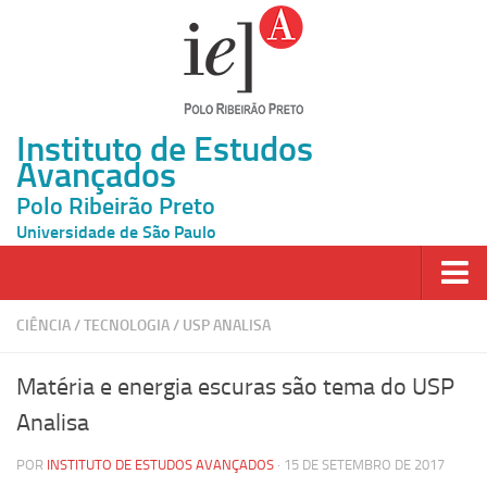
Instituto de Estudos
Avançados
Polo Ribeirão Preto
Universidade de São Paulo
Página Inicial
CIÊNCIA
/
TECNOLOGIA
/
USP ANALISA
Ao vivo
Matéria e energia escuras são tema do USP
Inscrição
Analisa
Atividades
POR
INSTITUTO DE ESTUDOS AVANÇADOS
· 15 DE SETEMBRO DE 2017
Cátedras