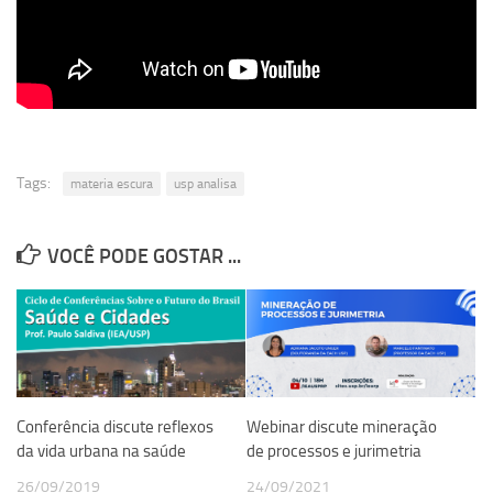
Revista Estudos Avançados
Espaço Cultural
Contato
Newsletter
Tags:
materia escura
usp analisa
VOCÊ PODE GOSTAR ...
Conferência discute reflexos
Webinar discute mineração
da vida urbana na saúde
de processos e jurimetria
26/09/2019
24/09/2021