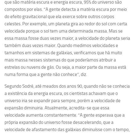
que são matéria escura e energia escura, 95% do universo são
Ano Sabático
compostos por elas. “A gente detecta a matéria escura por meio
Daniel Domingues dos Santos
do efeito gravitacional que ela exerce sobre outros corpos
Programas Ano Sabático Encerrados
celestes. Por exemplo, um planeta gira ao redor do sol com certa
velocidade porque o sol tem uma determinada massa. Mas se
Cíntia Rosa Pereira de Lima
essa massa fosse duas vezes maior, a velocidade do planeta seria
Cristina Godoy Bernardo de Oliveira (FDRP)
também duas vezes maior. Quando medimos velocidades e
tamanhos em sistemas de galáxias, verificamos que há muito
Evandro Eduardo Seron Ruiz
mais massa nesses sistemas do que poderíamos atribuir a
Fabiana Cristina Severi (FDRP)
estrelas ou nuvens de gás. Ou seja, a maior parte da massa está
Fernando de Lima Caneppele
numa forma que a gente não conhece”, diz.
Geciane Silveira Porto
Segundo Sodré, até meados dos anos 90, quando não se conhecia
Maria Paula Costa Bertran
a existência da energia escura, os cientistas achavam que o
universo iria se expandir para sempre, porém a velocidade de
Professor Sênior
expansão diminuiria. Atualmente, acredita-se que essa
Professores Seniores Encerrados
velocidade aumenta constantemente. “A gente esperava que a
própria expansão do universo fosse desacelerando, que a
Institucional
velocidade de afastamento das galáxias diminuísse com o tempo,
Polo Ribeirão Preto